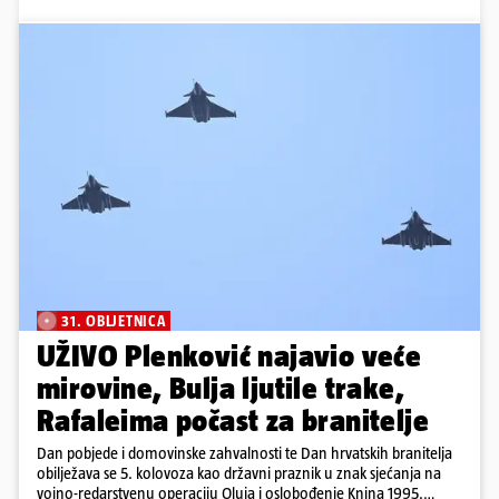
31. OBLJETNICA
UŽIVO Plenković najavio veće
mirovine, Bulja ljutile trake,
Rafaleima počast za branitelje
Dan pobjede i domovinske zahvalnosti te Dan hrvatskih branitelja
obilježava se 5. kolovoza kao državni praznik u znak sjećanja na
vojno-redarstvenu operaciju Oluja i oslobođenje Knina 1995.