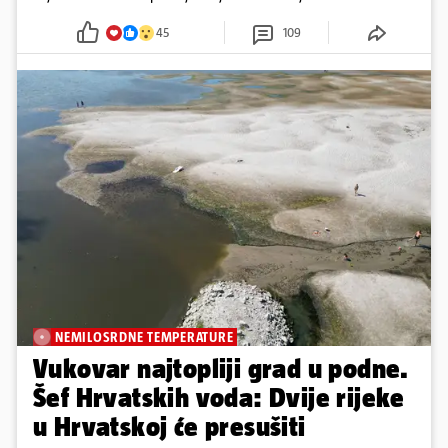
godine
45
109
NEMILOSRDNE TEMPERATURE
Vukovar najtopliji grad u podne.
Šef Hrvatskih voda: Dvije rijeke
u Hrvatskoj će presušiti