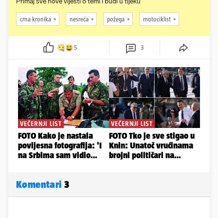
Primaj sve nove vijesti o temi i budi u tijeku
crna kronika
nesreća
požega
motociklist
5
3
Komentari
3