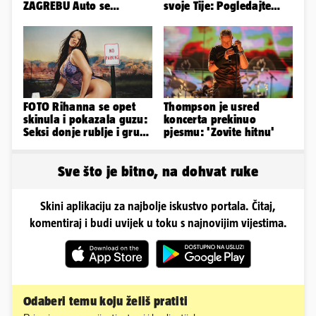
ZAGREBU Auto se
svoje Tije: Pogledajte
prepolovio, čovjek
kako je izgledalo
poginuo
vjenčanje...
FOTO Rihanna se opet
Thompson je usred
skinula i pokazala guzu:
koncerta prekinuo
Seksi donje rublje i grudi
pjesmu: 'Zovite hitnu'
pale u drugi plan
Sve što je bitno, na dohvat ruke
Skini aplikaciju za najbolje iskustvo portala. Čitaj,
komentiraj i budi uvijek u toku s najnovijim vijestima.
Odaberi temu koju želiš pratiti