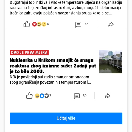
Dugotrajni toplinski val i visoke temperature utječu na organizaciju
radova na željezničkoj infrastrukturi, a zbog mogućih deformacija
tračnica zahtijevaju pojačan nadzor stanja pruga kako bi se
očuvala sigurnost željezničkog prometa
4
22
OVO JE PRVA MJERA
Nuklearka u Krškom smanjit će snagu
reaktora zbog iznimne suše: Zadnji put
je to bilo 2003.
NEK je posljednji put radio smanjenom snagom
zbog ograničenja povezanih s temperaturom i
protokom rijeke Save 2003. godine, kada je
smanjenje snage bilo potrebno više od 90 dana.
7
59
Učitaj više