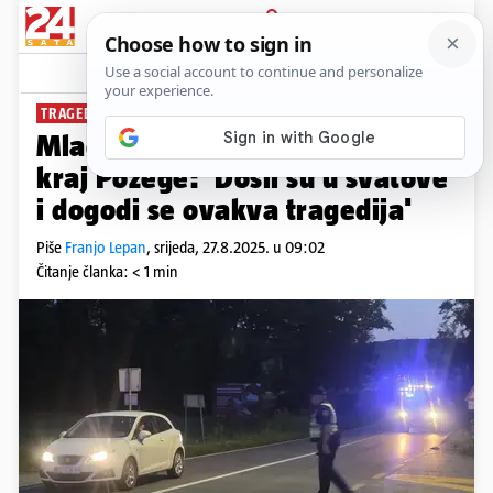
PRIJAVA
News
Komentari
3
TRAGEDIJA U EMINOVCIMA
Mladić poginuo na motociklu
kraj Požege: 'Došli su u svatove
i dogodi se ovakva tragedija'
Piše
Franjo Lepan
,
srijeda, 27.8.2025. u 09:02
Čitanje članka: < 1 min