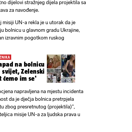
o dijelovi stražnjeg dijela projektila sa
tava za navođenje.
 misiji UN-a rekla je u utorak da je
ju bolnicu u glavnom gradu Ukrajine,
van izravnim pogotkom ruskog
ZNIKA
apad na bolnicu
 svijet, Zelenski
t ćemo im se'
ocjena napravljena na mjestu incidenta
nost da je dječja bolnica pretrpjela
tu zbog presretnutog (projektila)",
iteljica misije UN-a za ljudska prava u