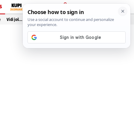
S
PRIJAVA
e
Vidi još…