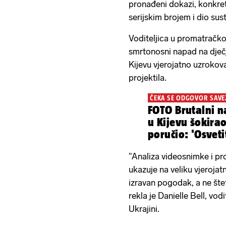
pronađeni dokazi, konkretn
serijskim brojem i dio sus
Voditeljica u promatračkoj
smrtonosni napad na dječ
Kijevu vjerojatno uzroko
projektila.
ČEKA SE ODGOVOR SAVE
FOTO Brutalni n
u Kijevu šokirao
poručio: 'Osveti
"Analiza videosnimke i pr
ukazuje na veliku vjerojat
izravan pogodak, a ne šte
rekla je Danielle Bell, vod
Ukrajini.