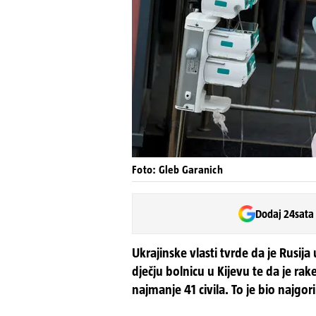
Foto: Gleb Garanich
Dodaj 24sata
Ukrajinske vlasti tvrde da je Rusij
dječju bolnicu u Kijevu te da je ra
najmanje 41 civila. To je bio najgor