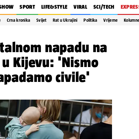
SHOW
SPORT
LIFE&STYLE
VIRAL
SCI/TECH
EXPRES
e
Crna kronika
Svijet
Rat u Ukrajini
Politika
Vrijeme
Kolumn
talnom napadu na
u u Kijevu: 'Nismo
napadamo civile'