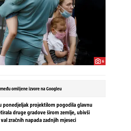
6
 među omiljene izvore na Googleu
a u ponedjeljak projektilom pogodila glavnu
ketirala druge gradove širom zemlje, ubivši
i val zračnih napada zadnjih mjeseci