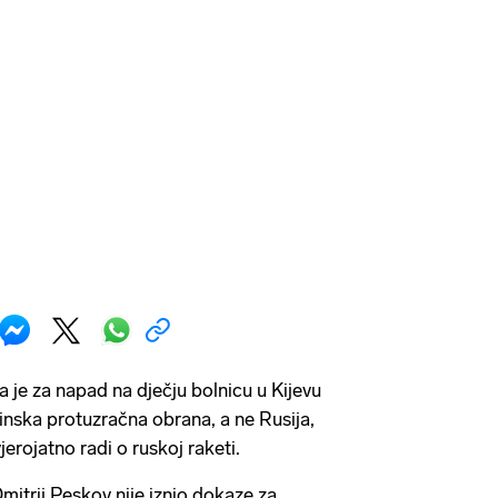
a je za napad na dječju bolnicu u Kijevu
inska protuzračna obrana, a ne Rusija,
jerojatno radi o ruskoj raketi.
itrij Peskov nije iznio dokaze za