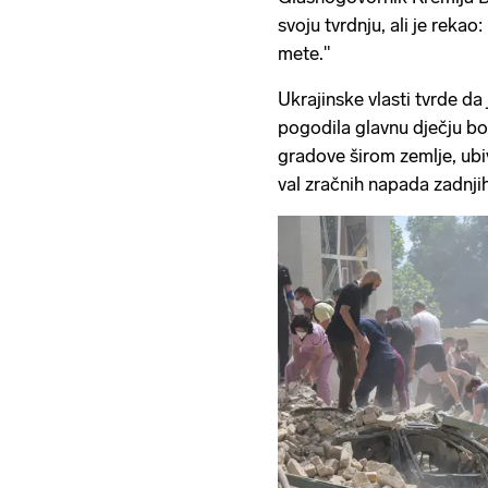
svoju tvrdnju, ali je rekao
mete."
Ukrajinske vlasti tvrde da
pogodila glavnu dječju bol
gradove širom zemlje, ubiv
val zračnih napada zadnji