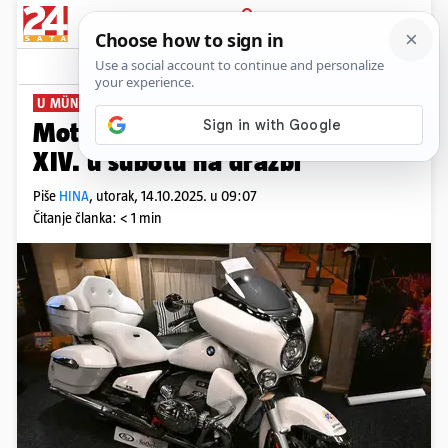
PRIJAVA
News
Komentari
0
U MÜNCHENU
Motocikl s potpisom pape Lava
XIV. u subotu na dražbi
Piše
HINA
,
utorak, 14.10.2025. u 09:07
Čitanje članka: < 1 min