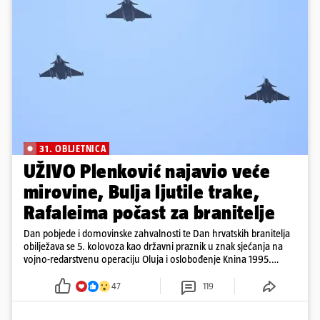
31. OBLJETNICA
UŽIVO Plenković najavio veće
mirovine, Bulja ljutile trake,
Rafaleima počast za branitelje
Dan pobjede i domovinske zahvalnosti te Dan hrvatskih branitelja
obilježava se 5. kolovoza kao državni praznik u znak sjećanja na
vojno-redarstvenu operaciju Oluja i oslobođenje Knina 1995.
godine
47
119