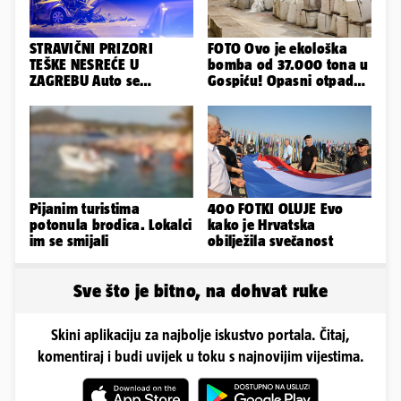
STRAVIČNI PRIZORI
FOTO Ovo je ekološka
TEŠKE NESREĆE U
bomba od 37.000 tona u
ZAGREBU Auto se
Gospiću! Opasni otpad
prepolovio, čovjek
prijetnja je i ljudima
poginuo
Pijanim turistima
400 FOTKI OLUJE Evo
potonula brodica. Lokalci
kako je Hrvatska
im se smijali
obilježila svečanost
Sve što je bitno, na dohvat ruke
Skini aplikaciju za najbolje iskustvo portala. Čitaj,
komentiraj i budi uvijek u toku s najnovijim vijestima.