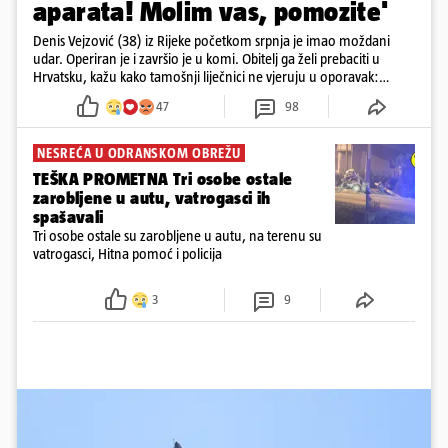
aparata! Molim vas, pomozite'
Denis Vejzović (38) iz Rijeke početkom srpnja je imao moždani
udar. Operiran je i završio je u komi. Obitelj ga želi prebaciti u
Hrvatsku, kažu kako tamošnji liječnici ne vjeruju u oporavak:
'Imamo 72 sata'
47
98
NESREĆA U ODRANSKOM OBREŽU
TEŠKA PROMETNA Tri osobe ostale
zarobljene u autu, vatrogasci ih
spašavali
Tri osobe ostale su zarobljene u autu, na terenu su
vatrogasci, Hitna pomoć i policija
3
9