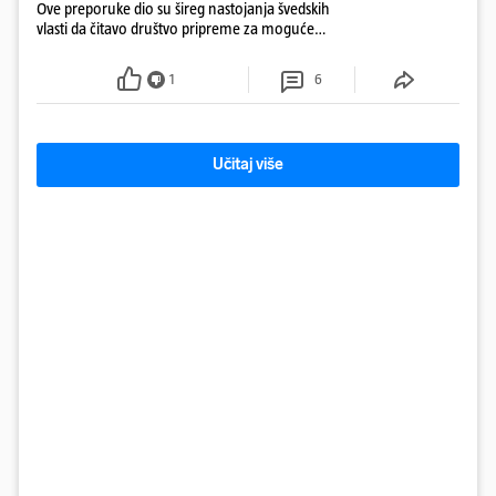
Ove preporuke dio su šireg nastojanja švedskih
vlasti da čitavo društvo pripreme za moguće
posljedice vojnih ili kibernetičkih napada
1
6
Učitaj više