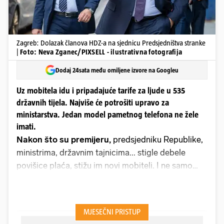
Zagreb: Dolazak članova HDZ-a na sjednicu Predsjedništva stranke
|
Foto: Neva Zganec/PIXSELL - ilustrativna fotografija
Dodaj 24sata među omiljene izvore na Googleu
Uz mobitela idu i pripadajuće tarife za ljude u 535
državnih tijela. Najviše će potrošiti upravo za
ministarstva. Jedan model pametnog telefona ne žele
imati.
Nakon što su premijeru,
predsjedniku Republike,
ministrima, državnim tajnicima... stigle debele
povišice plaća, stižu im novi mobiteli. I ne samo
njima nego cijelom rukovodećem kadru koji ima
pravo na službene mobitele u ministarstvima,
državnim odvjetništvima, sudovima, bolnicama,
sveučilištima, zavodima...