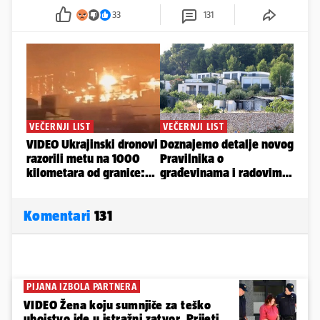
33
131
Komentari
131
PIJANA IZBOLA PARTNERA
VIDEO Žena koju sumnjiče za teško
ubojstvo ide u istražni zatvor. Prijeti