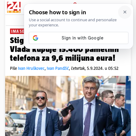
PRIJAVA
News
Komentari
131
IMA SE, MOŽE SE
PLUS+
Stigle povišice, ali to nije sve:
Vlada kupuje 15.400 pametnih
telefona za 9,6 milijuna eura!
Piše
Ivan Hruškovec
,
Ivan Pandžić
,
četvrtak, 5.9.2024. u 05:52