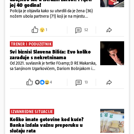
joj 40 godina!
Policija je objavila kako su utvrdili da je žena (36)
nožem ubola partnera (71) koji je na mjestu
preminuo. Imala je 2,03 promila. U nedjelju su je
ispitali i poslali u istražni zatvor
1
52
TRENER I PODUZETNIK
Svi biznisi Slavena Bilića: Evo koliko
zarađuje s nekretninama
Od 2021. suvlasnik je tvrtke F&amp;D RE Makarska,
sa Sanjinom Ugarkovićem, Dariom Bošnjakom i
Dobrislavom Hrkaćem. Tvrtka je registrirana za
poslovanje nekretninama, a od osnutka nema
4
13
zaposlenih
IZVANREDNE SITUACIJE
Koliko imate gotovine kod kuće?
Banka izdala važnu preporuku u
slučaju rata