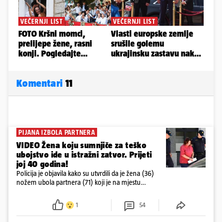
Komentari
11
PIJANA IZBOLA PARTNERA
VIDEO Žena koju sumnjiče za teško
ubojstvo ide u istražni zatvor. Prijeti
joj 40 godina!
Policija je objavila kako su utvrdili da je žena (36)
nožem ubola partnera (71) koji je na mjestu
preminuo. Imala je 2,03 promila. U nedjelju su je
ispitali i poslali u istražni zatvor
1
54