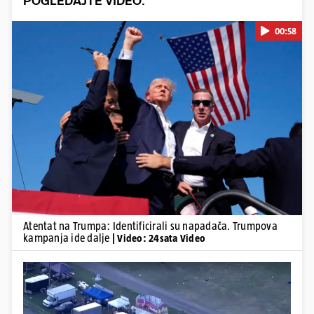
POGLEDAJTE VIDEO:
00:58
Pokretanje videa...
Atentat na Trumpa: Identificirali su napadača. Trumpova
kampanja ide dalje
| Video: 24sata Video