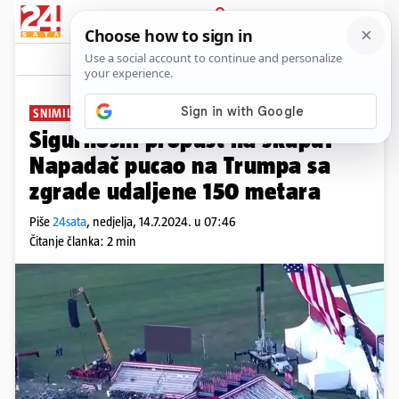
PRIJAVA
News
Komentari
11
SNIMILI IZ ZRAKA
Sigurnosni propust na skupu?
Napadač pucao na Trumpa sa
zgrade udaljene 150 metara
Piše
24sata
,
nedjelja, 14.7.2024. u 07:46
Čitanje članka: 2 min