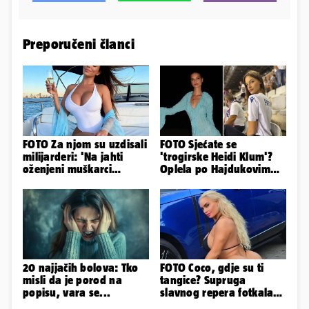
Preporučeni članci
FOTO Za njom su uzdisali
FOTO Sjećate se
milijarderi: 'Na jahti
'trogirske Heidi Klum'?
oženjeni muškarci
Oplela po Hajdukovim
zaborave na pravila'
navijačima: 'Zvižduci?
Sramota'
20 najjačih bolova: Tko
FOTO Coco, gdje su ti
misli da je porod na
tangice? Supruga
popisu, vara se...
slavnog repera fotkala
se ispred auta i pokazala