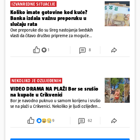
IZVANREDNE SITUACIJE
Koliko imate gotovine kod kuće?
Banka izdala važnu preporuku u
slučaju rata
Ove preporuke dio su šireg nastojanja švedskih
vlasti da čitavo društvo pripreme za moguće
posljedice vojnih ili kibernetičkih napada
1
8
NEKOLIKO JE OZLIJEĐENIH
VIDEO DRAMA NA PLAŽI Bor se srušio
na kupače u Crikvenici
Bor je navodno puknuo u samom korijenu i srušio
se na plaži u Crikvenici. Nekoliko je ljudi ozlijeđeno,
ali navodno se ne radi o težim ozljedama
9
62