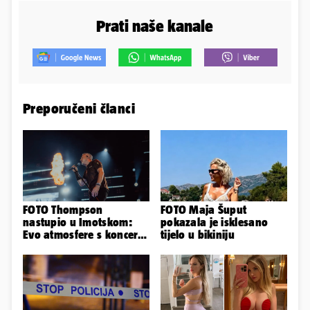
Prati naše kanale
Preporučeni članci
FOTO Thompson
FOTO Maja Šuput
nastupio u Imotskom:
pokazala je isklesano
Evo atmosfere s koncerta
tijelo u bikiniju
na Gospinom docu