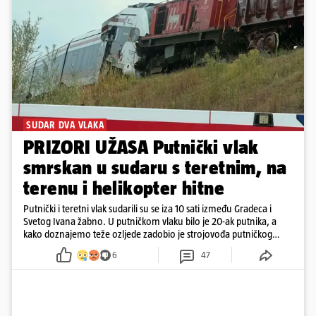
SUDAR DVA VLAKA
PRIZORI UŽASA Putnički vlak
smrskan u sudaru s teretnim, na
terenu i helikopter hitne
Putnički i teretni vlak sudarili su se iza 10 sati između Gradeca i
Svetog Ivana žabno. U putničkom vlaku bilo je 20-ak putnika, a
kako doznajemo teže ozljede zadobio je strojovođa putničkog
vlaka. Zatvoren je promet, a fotoreporteri Prigorskog objavili su
6
47
prve snimke s mjesta sudara