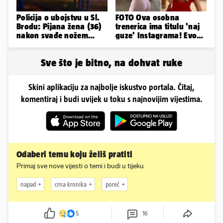
Policija o ubojstvu u Sl.
FOTO Ova osobna
Brodu: Pijana žena (36)
trenerica ima titulu 'naj
nakon svađe nožem
guze' Instagrama! Evo
ubila partnera (71)
koliko naplaćuje po
satu...
Sve što je bitno, na dohvat ruke
Skini aplikaciju za najbolje iskustvo portala. Čitaj,
komentiraj i budi uvijek u toku s najnovijim vijestima.
Odaberi temu koju želiš pratiti
Primaj sve nove vijesti o temi i budi u tijeku
napad
crna kronika
poreč
5
16