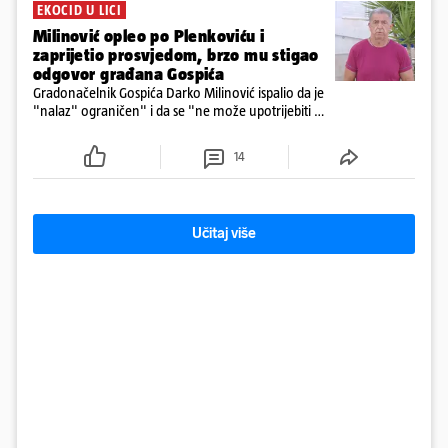
EKOCID U LICI
Milinović opleo po Plenkoviću i
zaprijetio prosvjedom, brzo mu stigao
odgovor građana Gospića
Gradonačelnik Gospića Darko Milinović ispalio da je
"nalaz" ograničen" i da se "ne može upotrijebiti za
sudske sporove". Građani Gospića ga podsjetili da
ga je naručio Uskok i da je dio spisa
14
Učitaj više