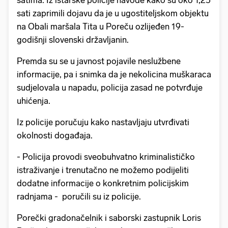
satima. Iz istarske policije navode kako su oko 1,25
sati zaprimili dojavu da je u ugostiteljskom objektu
na Obali maršala Tita u Poreču ozlijeđen 19-
godišnji slovenski državljanin.
Premda su se u javnost pojavile neslužbene
informacije, pa i snimka da je nekolicina muškaraca
sudjelovala u napadu, policija zasad ne potvrđuje
uhićenja.
Iz policije poručuju kako nastavljaju utvrđivati
okolnosti događaja.
- Policija provodi sveobuhvatno kriminalističko
istraživanje i trenutačno ne možemo podijeliti
dodatne informacije o konkretnim policijskim
radnjama - poručili su iz policije.
Porečki gradonačelnik i saborski zastupnik Loris