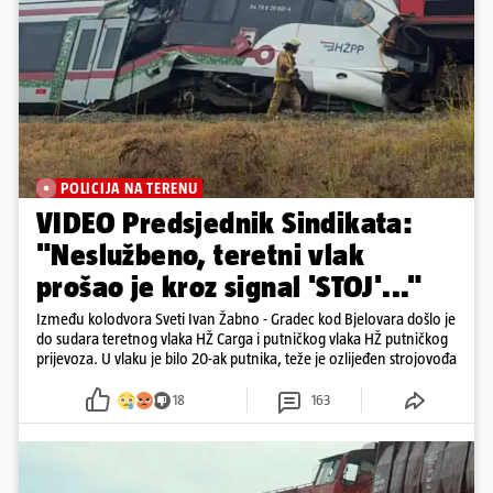
POLICIJA NA TERENU
VIDEO Predsjednik Sindikata:
"Neslužbeno, teretni vlak
prošao je kroz signal 'STOJ'..."
Između kolodvora Sveti Ivan Žabno - Gradec kod Bjelovara došlo je
do sudara teretnog vlaka HŽ Carga i putničkog vlaka HŽ putničkog
prijevoza. U vlaku je bilo 20-ak putnika, teže je ozlijeđen strojovođa
18
163