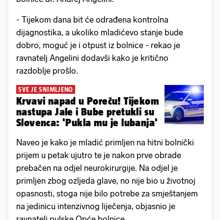
- Tijekom dana bit će odrađena kontrolna
dijagnostika, a ukoliko mladićevo stanje bude
dobro, moguć je i otpust iz bolnice - rekao je
ravnatelj Angelini dodavši kako je kritično
razdoblje prošlo.
SVE JE SNIMLJENO
Krvavi napad u Poreču! Tijekom
nastupa Jale i Bube pretukli su
Slovenca: 'Pukla mu je lubanja'
Naveo je kako je mladić primljen na hitni bolnički
prijem u petak ujutro te je nakon prve obrade
prebačen na odjel neurokirurgije. Na odjel je
primljen zbog ozljeda glave, no nije bio u životnoj
opasnosti, stoga nije bilo potrebe za smještanjem
na jedinicu intenzivnog liječenja, objasnio je
ravnatelj pulske Opće bolnice.