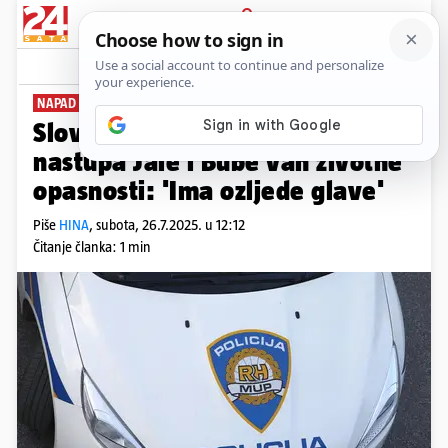
PRIJAVA
News
Komentari
16
NAPAD U POREČU
Slovenac napadnut za vrijeme
nastupa Jale i Bube van životne
opasnosti: 'Ima ozljede glave'
Piše
HINA
,
subota, 26.7.2025. u 12:12
Čitanje članka: 1 min