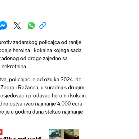
protiv zadarskog policajca od ranije
daje heroina i kokaina kojega sada
zarađenog od droge zajedno sa
nekretnina.
va, policajac je od ožujka 2024. do
Zadra i Ražanca, u suradnji s drugim
osjedovao i prodavao heroin i kokain.
edno ostvarivao najmanje 4.000 eura
no je u godinu dana stekao najmanje
A