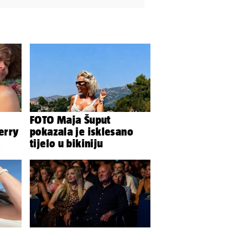
FOTO Maja Šuput
erry
pokazala je isklesano
tijelo u bikiniju
j