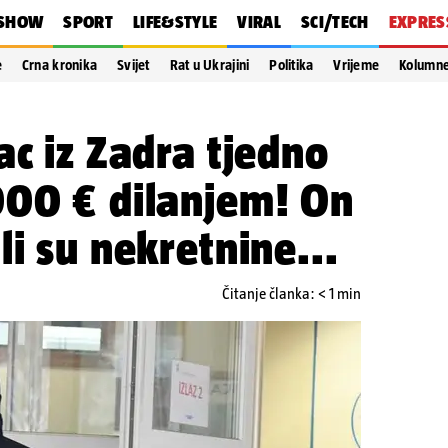
SHOW
SPORT
LIFE&STYLE
VIRAL
SCI/TECH
EXPRES
e
Crna kronika
Svijet
Rat u Ukrajini
Politika
Vrijeme
Kolumn
ac iz Zadra tjedno
000 € dilanjem! On
li su nekretnine...
Čitanje članka: < 1 min