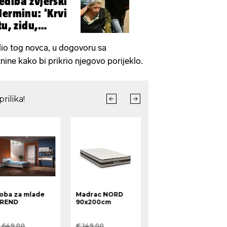
điba zvjerski
Nerminu: 'Krvi
tu, zidu,
 dio tog novca, u dogovoru sa
ine kako bi prikrio njegovo porijeklo.