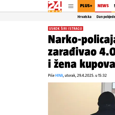
PLUS+
NEWS
Hrvatska
Dan pobjed
USKOK ŠIRI ISTRAGU
Narko-policaj
zarađivao 4.
i žena kupova
Piše
HINA
,
utorak, 29.4.2025. u 15:32