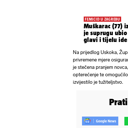
FEMICID U ZAGREBU
Muškarac (77) i
je suprugu ubi
glavi i tijelu ide
zatvor
Na prijedlog Uskoka, Župa
privremene mjere osigura
je stečena pranjem novca, 
opterećenje te omogućilo
izvijestilo je tužiteljstvo.
Prat