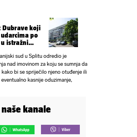
z Dubrave koji
o udarcima po
 u istražni
nijski sud u Splitu odredio je
nja nad imovinom za koju se sumnja da
kako bi se spriječilo njeno otuđenje ili
 eventualno kasnije oduzimanje,
i naše kanale