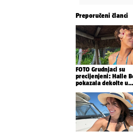
Preporučeni članci
FOTO Grudnjaci su
precijenjeni: Halle B
pokazala dekolte u
zavodljivoj satensko
haljinici