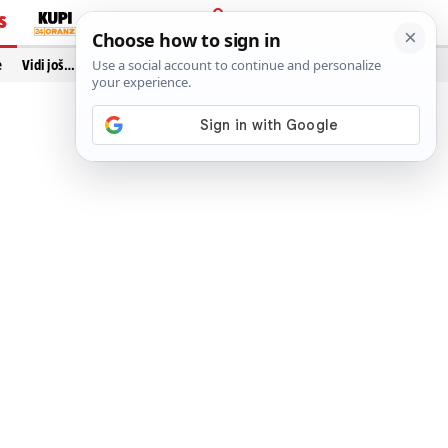
S
PRIJAVA
e
Vidi još…