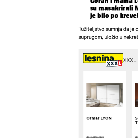
Goran i mama Le
su masakrirali 
je bilo po kreve
ormaru..'
Tužiteljstvo sumnja da je
suprugom, uložio u nekretn