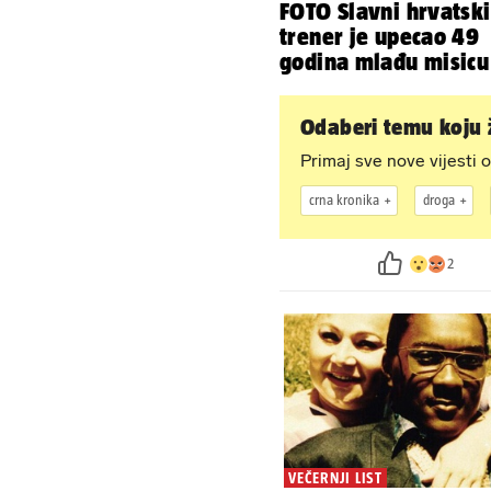
FOTO Slavni hrvatski
trener je upecao 49
godina mlađu misicu
Odaberi temu koju ž
Primaj sve nove vijesti o
crna kronika
droga
2