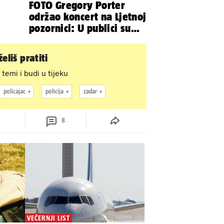
FOTO Gregory Porter
održao koncert na Ljetnoj
pozornici: U publici su
bili Mateša i Blanka
eliš pratiti
 temi i budi u tijeku
policajac
policija
zadar
8