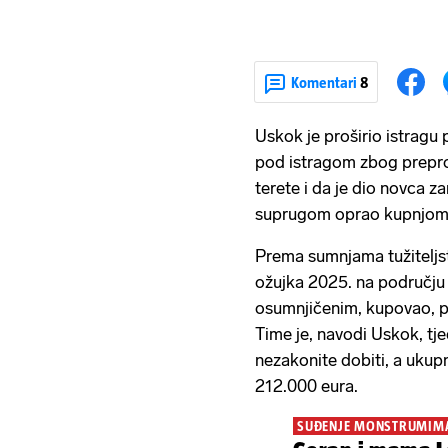
Komentari
8
Uskok je proširio istragu 
pod istragom zbog prepro
terete i da je dio novca 
suprugom oprao kupnjom 
Prema sumnjama tužiteljst
ožujka 2025. na području 
osumnjičenim, kupovao, p
Time je, navodi Uskok, tj
nezakonite dobiti, a ukup
212.000 eura.
SUĐENJE MONSTRUMIM