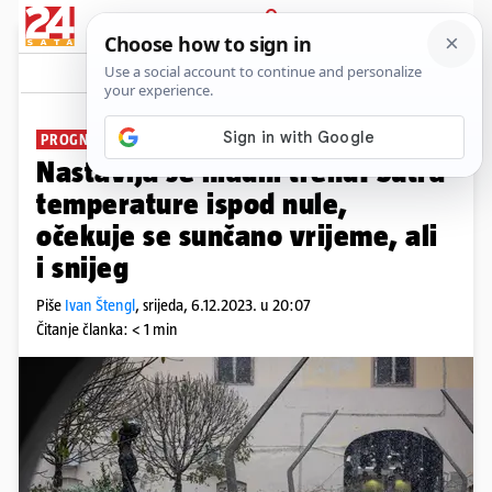
PRIJAVA
News
Komentari
22
PROGNOZA ZA ČETVRTAK
Nastavlja se hladni trend: Sutra
temperature ispod nule,
očekuje se sunčano vrijeme, ali
i snijeg
Piše
Ivan Štengl
,
srijeda, 6.12.2023. u 20:07
Čitanje članka: < 1 min