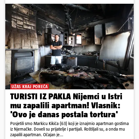
pa zakapali...
Šincekove tvrtke bavile su se preradom otpada u
građevinske proizvode, zbog čega kamioni, bale
plastike i samljeveni materijal dugo nisu izazivali
sumnju
22
142