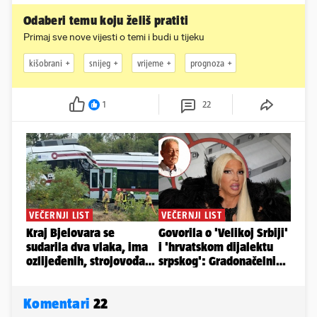
Skini aplikaciju za najbolje iskustvo portala. Čitaj,
komentiraj i budi uvijek u toku s najnovijim vijestima.
Odaberi temu koju želiš pratiti
Primaj sve nove vijesti o temi i budi u tijeku
kišobrani
snijeg
vrijeme
prognoza
1
22