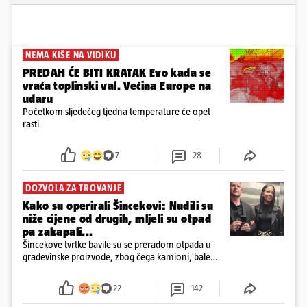
Komentari
22
NEMA KIŠE NA VIDIKU
PREDAH ĆE BITI KRATAK Evo kada se
vraća toplinski val. Većina Europe na
udaru
Početkom sljedećeg tjedna temperature će opet
rasti
7
28
DOZVOLA ZA TROVANJE
Kako su operirali Šincekovi: Nudili su
niže cijene od drugih, mljeli su otpad