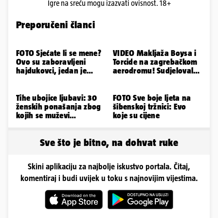
Igre na sreću mogu izazvati ovisnost. 18+
Preporučeni članci
FOTO Sjećate li se mene?
VIDEO Makljaža Boysa i
Ovo su zaboravljeni
Torcide na zagrebačkom
hajdukovci, jedan je
aerodromu! Sudjelovalo
napuhao 3,3 promila...
je čak 50 huligana
Tihe ubojice ljubavi: 30
FOTO Sve boje ljeta na
ženskih ponašanja zbog
šibenskoj tržnici: Evo
kojih se muževi
koje su cijene
emocionalno distanciraju
Sve što je bitno, na dohvat ruke