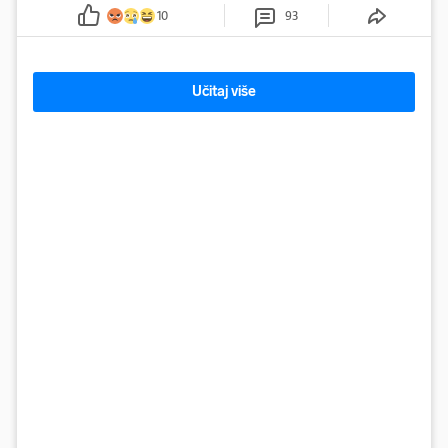
UŽAS KRAJ POREČA
TURISTI IZ PAKLA Nijemci u Istri
mu zapalili apartman! Vlasnik:
'Ovo je danas postala tortura'
Posjetili smo Markicu Kikića (63) koji je iznajmio apartman gostima
iz Njemačke. Doveli su prijatelje i partijali. Roštiljali su, a onda mu
zapalili apartman. Očajan je...
10
93