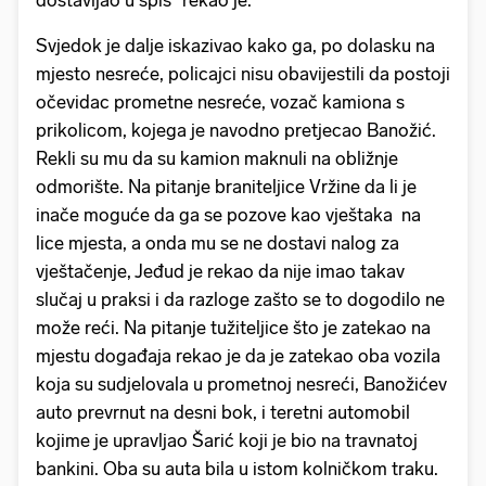
dostavljao u spis" rekao je.
Svjedok je dalje iskazivao kako ga, po dolasku na
mjesto nesreće, policajci nisu obavijestili da postoji
očevidac prometne nesreće, vozač kamiona s
prikolicom, kojega je navodno pretjecao Banožić.
Rekli su mu da su kamion maknuli na obližnje
odmorište. Na pitanje braniteljice Vržine da li je
inače moguće da ga se pozove kao vještaka na
lice mjesta, a onda mu se ne dostavi nalog za
vještačenje, Jeđud je rekao da nije imao takav
slučaj u praksi i da razloge zašto se to dogodilo ne
može reći. Na pitanje tužiteljice što je zatekao na
mjestu događaja rekao je da je zatekao oba vozila
koja su sudjelovala u prometnoj nesreći, Banožićev
auto prevrnut na desni bok, i teretni automobil
kojime je upravljao Šarić koji je bio na travnatoj
bankini. Oba su auta bila u istom kolničkom traku.