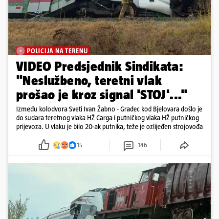
POLICIJA NA TERENU
VIDEO Predsjednik Sindikata:
"Neslužbeno, teretni vlak
prošao je kroz signal 'STOJ'..."
Između kolodvora Sveti Ivan Žabno - Gradec kod Bjelovara došlo je
do sudara teretnog vlaka HŽ Carga i putničkog vlaka HŽ putničkog
prijevoza. U vlaku je bilo 20-ak putnika, teže je ozlijeđen strojovođa
15
146