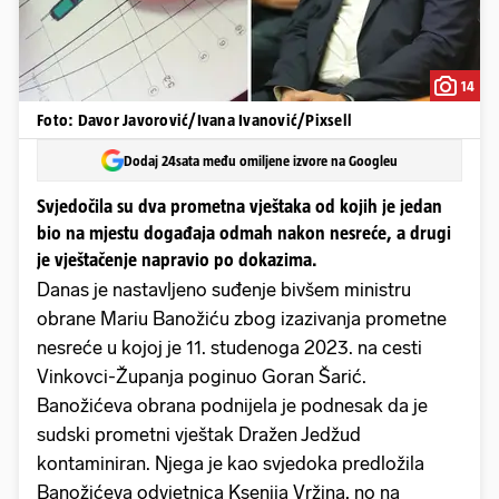
14
Foto: Davor Javorović/Ivana Ivanović/Pixsell
Dodaj 24sata među omiljene izvore na Googleu
Svjedočila su dva prometna vještaka od kojih je jedan
bio na mjestu događaja odmah nakon nesreće, a drugi
je vještačenje napravio po dokazima.
Danas je nastavljeno suđenje bivšem ministru
obrane Mariu Banožiću zbog izazivanja prometne
nesreće u kojoj je 11. studenoga 2023. na cesti
Vinkovci-Županja poginuo Goran Šarić.
Banožićeva obrana podnijela je podnesak da je
sudski prometni vještak Dražen Jedžud
kontaminiran. Njega je kao svjedoka predložila
Banožićeva odvjetnica Ksenija Vržina, no na