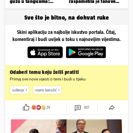
guzu u tangicama:
raspametila je fanove
Ovako ljetuje bujna
zaigranim fotkama iz
Slavonka
plićaka
Sve što je bitno, na dohvat ruke
Skini aplikaciju za najbolje iskustvo portala. Čitaj,
komentiraj i budi uvijek u toku s najnovijim vijestima.
Odaberi temu koju želiš pratiti
Primaj sve nove vijesti o temi i budi u tijeku
suđenje
mario banožić
29
307