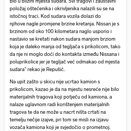
bio u blizini mjesta sudara. Svi tragovi i zaustavni
položaj oštećenika i okrivljenika nalazili su se na
istočnoj traci. Kod sudara vozila dolazi do
njihove nagle promjene brzine kretanja. Nissan je s
brzinom od oko 100 kilometara naglo usporio i
nastavio se kretati nakon sudara manjom brziom
koja je daleko manja od tegljača s prikolicom, tako
da nje ni moglo doći do kontakta između Nissana i
poluprikolice jer je tegljač već odmakao od mjesta
sudara" rekao je Repušić.
Na upit zašto u skicu nije ucrtao kamion s
prikolicom, kazao je da na mjestu nesreće nije bilo
materijalnih tragova koji potječu od kamiona, a
nalaze uglavnom radi korištenjem materijalnih
tragova te da ne može u nacrt ništa crtati na
temelju nečije izajve, pri tom se misli na izjavu
vozača kamiona koji je svjedočio o prometnoj.