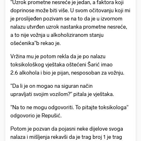
"Uzrok prometne nesreće je jedan, a faktora koji
doprinose može biti više. U svom očitovanju koji mi
je proslijeđen pozivam se na to da je u izvornom
nalazu utvrđen uzrok nastanka prometne nesreće,
a to nije vožnja u alkoholiziranom stanju
ošećenika"b rekao je.
Vržina mu je potom rekla da je po nalazu
toksikološkog vještaka oštećeni Šarić imao
2.6 alkohola i bio je pijan, nesposoban za vožnju.
"Da li je on mogao na siguran način
upravljati svojim vozilom?" pitala je vještaka.
"Na to ne mogu odgovoriti. To pitajte toksikologa"
odgovorio je Repušić.
Potom je pozvan da pojasni neke dijelove svoga
nalaza i mišljenja rekavši da je trag broj 1 je trag