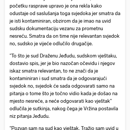
početku rasprave upravo je ona rekla kako
odustaje od saslušanja toga svjedoka jer smatra da
je isti kontaminiran, obzirom da je imao na uvid
sudsku dokumentaciju vezanu za prometnu
nesreću. Smatra da on time nije relevantan svjedok
no, sudsko je vijeće odlučilo drugačije.
"To što je sud Draženu Jeđudu, sudskom vještaku,
dostavio spis, jer je bio nazočan očevidu i njegov
iskaz smatra relevantan, to ne znači da je
kontaminiran i sud smatra da je odgovarajući
svjedok no, svjedok će sada odgovarati samo na
pitanja o tome što je točno vidio kada je došao na
mjesto nesreće, a neće odgovarati kao vještak"
odlučila je sutkinja, nakog čega je Vržina postavila
niz pitanja Jeđudu.
"Pozvan sam na sud kao vještak. Tražio sam uvid u