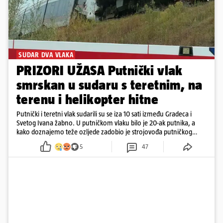
SUDAR DVA VLAKA
PRIZORI UŽASA Putnički vlak
smrskan u sudaru s teretnim, na
terenu i helikopter hitne
Putnički i teretni vlak sudarili su se iza 10 sati između Gradeca i
Svetog Ivana žabno. U putničkom vlaku bilo je 20-ak putnika, a
kako doznajemo teže ozljede zadobio je strojovođa putničkog
vlaka. Zatvoren je promet, a fotoreporteri Prigorskog objavili su
5
47
prve snimke s mjesta sudara