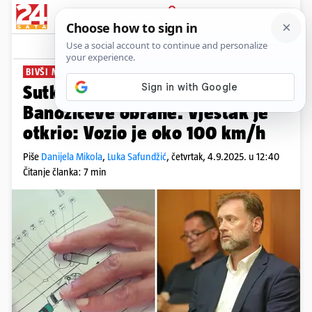
PRIJAVA
News
Komentari
307
BIVŠI MINISTAR U SUDNICI
Sutkinja je odbila manevar
Banožićeve obrane. Vještak je
otkrio: Vozio je oko 100 km/h
Piše
Danijela Mikola
,
Luka Safundžić
,
četvrtak, 4.9.2025. u 12:40
Čitanje članka: 7 min