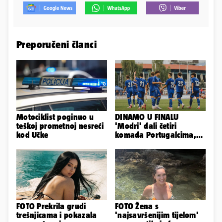
Preporučeni članci
Motociklist poginuo u
DINAMO U FINALU
teškoj prometnoj nesreći
'Modri' dali četiri
kod Učke
komada Portugalcima,
branit će titulu na
Ramljaku!
FOTO Prekrila grudi
FOTO Žena s
trešnjicama i pokazala
'najsavršenijim tijelom'