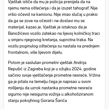
Vještak ističe da mu je policija prenijela da na
njemu nema oštećenja i da je izuzet tahograf. Nije
vršio očevid na kamionu. Nije imao slučaj u praksi
da ga se zove na očevid i ne dostavi mu se
materijal, kazao je. Vještak je istaknuo da je
Banožićevo vozilo zatekao na lijevoj kolničkoj traci
u smjeru njegovog kretanja, suprotna traka. Na
vozilu poginulog oštećenja su nastala na prednjem
frontalnom, više lijevom dijelu.
Potom je saslušan prometni vještak Andrija
Repušić iz Zagreba koji je u ožujku 2024. godine
sačinio svoje vještačenje prometne nesreće. Vržina
ga je pitala na temelju čega je napisao u svom
mišljenju da uzrok nastanka prometne nesreće
sigurno nije nesigurna vožnja u alkoholiziranom
stanju pokojhnog Gorana Šarića