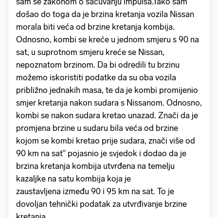
sam se zakonom o sačuvanju impulsa.Tako sam
došao do toga da je brzina kretanja vozila Nissan
morala biti veća od brzine kretanja kombija.
Odnosno, kombi se kreće u jednom smjeru s 90 na
sat, u suprotnom smjeru kreće se Nissan,
nepoznatom brzinom. Da bi odredili tu brzinu
možemo iskoristiti podatke da su oba vozila
približno jednakih masa, te da je kombi promijenio
smjer kretanja nakon sudara s Nissanom. Odnosno,
kombi se nakon sudara kretao unazad. Znači da je
promjena brzine u sudaru bila veća od brzine
kojom se kombi kretao prije sudara, znači više od
90 km na sat" pojasnio je svjedok i dodao da je
brzina kretanja kombija utvrđena na temelju
kazaljke na satu kombija koja je
zaustavljena između 90 i 95 km na sat. To je
dovoljan tehnički podatak za utvrđivanje brzine
kretanja.