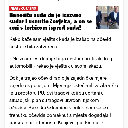
NEVJEROJATNO
Banožiću sude da je izazvao
sudar i usmrtio čovjeka, a on se
ceri s torbicom ispred suda!
Kako kaže sam vještak kada je izašao na očevid
cesta je bila zatvorena.
- Ne znam jesu li prije toga cestom prolazili drugi
automobili - rekao je vještak u svom iskazu.
Dok je trajao očevid radio je zajedničke mjere,
zajedno s policijom. Mjerenja oštećenih vozila vršio
je u prostoru PU. Svi tragovi koji su ucrtani u
situacijski plan su tragovi utvrđeni tijekom
očevida. Kako kaže kamion s prikolicom se je u
trenutku očevida pomaknut s mjesta događaja i
parkiran na odmorište Kunjevci par km dalje.