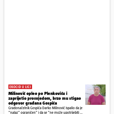
EKOCID U LICI
Milinović opleo po Plenkoviću i
zaprijetio prosvjedom, brzo mu stigao
odgovor građana Gospića
Gradonačelnik Gospića Darko Milinović ispalio da je
"nalaz" ograničen" i da se "ne može upotrijebiti za