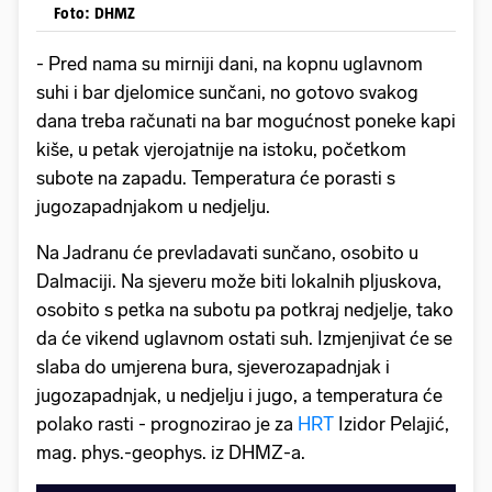
Foto: DHMZ
- Pred nama su mirniji dani, na kopnu uglavnom
suhi i bar djelomice sunčani, no gotovo svakog
dana treba računati na bar mogućnost poneke kapi
kiše, u petak vjerojatnije na istoku, početkom
subote na zapadu. Temperatura će porasti s
jugozapadnjakom u nedjelju.
Na Jadranu će prevladavati sunčano, osobito u
Dalmaciji. Na sjeveru može biti lokalnih pljuskova,
osobito s petka na subotu pa potkraj nedjelje, tako
da će vikend uglavnom ostati suh. Izmjenjivat će se
slaba do umjerena bura, sjeverozapadnjak i
jugozapadnjak, u nedjelju i jugo, a temperatura će
polako rasti - prognozirao je za
HRT
Izidor Pelajić,
mag. phys.-geophys. iz DHMZ-a.