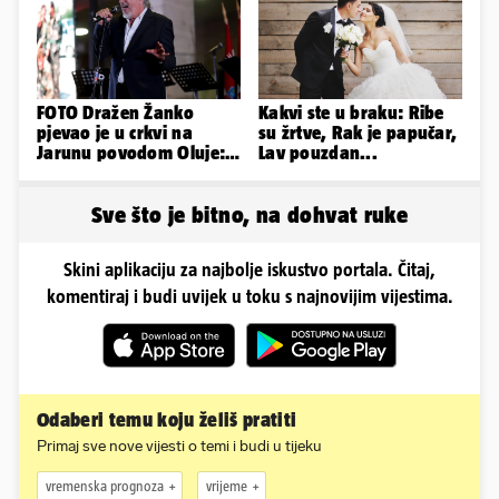
FOTO Dražen Žanko
Kakvi ste u braku: Ribe
pjevao je u crkvi na
su žrtve, Rak je papučar,
Jarunu povodom Oluje:
Lav pouzdan...
Evo kako je izgledao
nastup
Sve što je bitno, na dohvat ruke
Skini aplikaciju za najbolje iskustvo portala. Čitaj,
komentiraj i budi uvijek u toku s najnovijim vijestima.
Odaberi temu koju želiš pratiti
Primaj sve nove vijesti o temi i budi u tijeku
vremenska prognoza
vrijeme