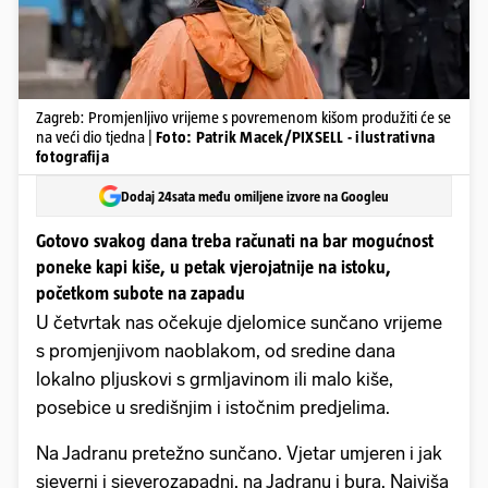
Zagreb: Promjenljivo vrijeme s povremenom kišom produžiti će se
na veći dio tjedna |
Foto: Patrik Macek/PIXSELL - ilustrativna
fotografija
Dodaj 24sata među omiljene izvore na Googleu
Gotovo svakog dana treba računati na bar mogućnost
poneke kapi kiše, u petak vjerojatnije na istoku,
početkom subote na zapadu
U četvrtak nas očekuje djelomice sunčano vrijeme
s promjenjivom naoblakom, od sredine dana
lokalno pljuskovi s grmljavinom ili malo kiše,
posebice u središnjim i istočnim predjelima.
Na Jadranu pretežno sunčano. Vjetar umjeren i jak
sjeverni i sjeverozapadni, na Jadranu i bura. Najviša