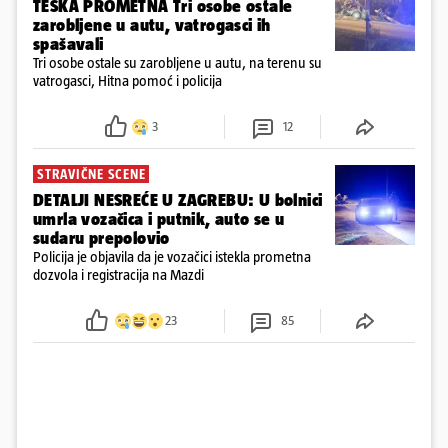
TEŠKA PROMETNA Tri osobe ostale
zarobljene u autu, vatrogasci ih
spašavali
Tri osobe ostale su zarobljene u autu, na terenu su
vatrogasci, Hitna pomoć i policija
3
12
STRAVIČNE SCENE
DETALJI NESREĆE U ZAGREBU: U bolnici
umrla vozačica i putnik, auto se u
sudaru prepolovio
Policija je objavila da je vozačici istekla prometna
dozvola i registracija na Mazdi
23
85