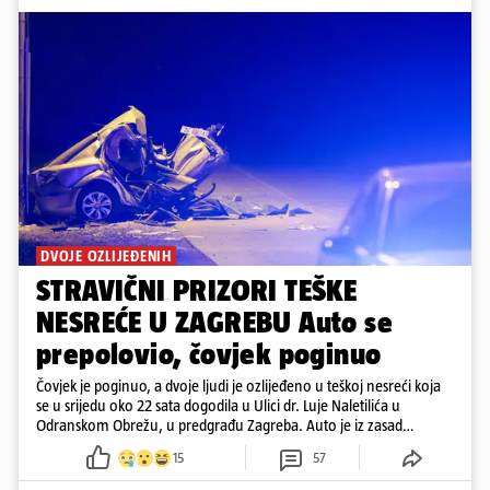
DVOJE OZLIJEĐENIH
STRAVIČNI PRIZORI TEŠKE
NESREĆE U ZAGREBU Auto se
prepolovio, čovjek poginuo
Čovjek je poginuo, a dvoje ljudi je ozlijeđeno u teškoj nesreći koja
se u srijedu oko 22 sata dogodila u Ulici dr. Luje Naletilića u
Odranskom Obrežu, u predgrađu Zagreba. Auto je iz zasad
neutvrđenih razloga sletio s kolnika, a od siline udara vozilo se
15
57
prepolovilo.