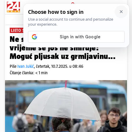
PRIJAVA
News
Komentari
1
LJETO SE NE DA!
Ne spremajte kišobrane,
vrijeme se još ne smiruje:
Moguć pljusak uz grmljavinu...
Piše
Ivan Jukić
,
četvrtak, 10.7.2025. u 08:46
Čitanje članka: < 1 min