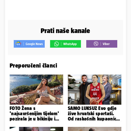
Prati naše kanale
Preporučeni članci
FOTO Žena s
SAMO LUKSUZ Evo gdje
'najsavršenijim tijelom'
žive hrvatski sportaši.
pozirala je u bikiniju i
Od raskošnih kupaonica
pokazala svoje bujne
pa do privatnog kina
obline...