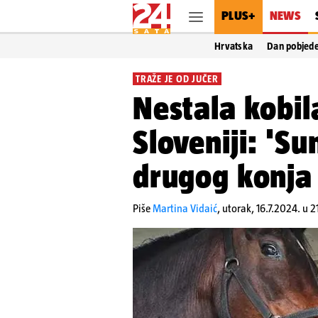
PLUS+
NEWS
Hrvatska
Dan pobjed
TRAŽE JE OD JUČER
Nestala kobil
Sloveniji: 'S
drugog konja 
Piše
Martina Vidaić
,
utorak, 16.7.2024. u 2