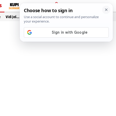
S
PRIJAVA
e
Vidi još…