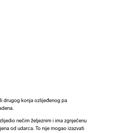
šli drugog konja ozlijeđenog pa
adena.
zlijedio nečim željeznim i ima zgnječenu
ljena od udarca. To nije mogao izazvati