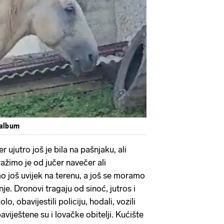
Pokretanje videa...
 album
r ujutro još je bila na pašnjaku, ali
Tražimo je od jučer navečer ali
 još uvijek na terenu, a još se moramo
je. Dronovi tragaju od sinoć, jutros i
lo, obavijestili policiju, hodali, vozili
aviještene su i lovačke obitelji. Kućište