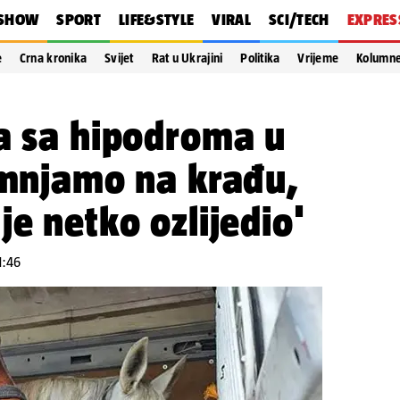
SHOW
SPORT
LIFE&STYLE
VIRAL
SCI/TECH
EXPRES
e
Crna kronika
Svijet
Rat u Ukrajini
Politika
Vrijeme
Kolumn
a sa hipodroma u
umnjamo na krađu,
je netko ozlijedio'
1:46