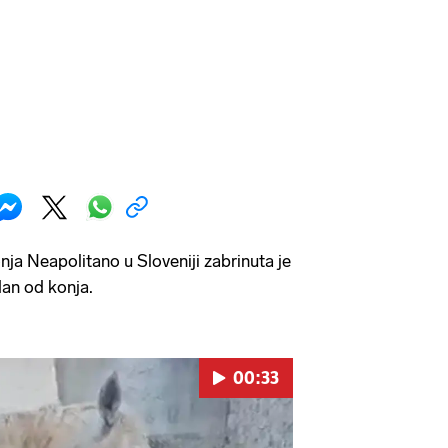
onja Neapolitano u Sloveniji zabrinuta je
dan od konja.
00:33