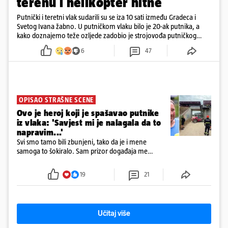
terenu i helikopter hitne
Putnički i teretni vlak sudarili su se iza 10 sati između Gradeca i
Svetog Ivana žabno. U putničkom vlaku bilo je 20-ak putnika, a
kako doznajemo teže ozljede zadobio je strojovođa putničkog
vlaka. Zatvoren je promet, a fotoreporteri Prigorskog objavili su
6
47
prve snimke s mjesta sudara
OPISAO STRAŠNE SCENE
Ovo je heroj koji je spašavao putnike
iz vlaka: 'Savjest mi je nalagala da to
napravim...'
Svi smo tamo bili zbunjeni, tako da je i mene
samoga to šokiralo. Sam prizor događaja me
šokirao kada sam vidio, rekao je Božidar Zrinski
19
21
Učitaj više