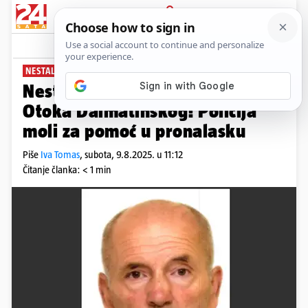
PRIJAVA
News
Komentari
2
NESTALI
Nestao Stipan Katić (56) iz
Otoka Dalmatinskog! Policija
moli za pomoć u pronalasku
Piše
Iva Tomas
,
subota, 9.8.2025. u 11:12
Čitanje članka: < 1 min