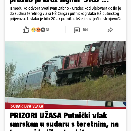
Između kolodvora Sveti Ivan Žabno - Gradec kod Bjelovara došlo je
do sudara teretnog vlaka HŽ Carga i putničkog vlaka HŽ putničkog
prijevoza. U vlaku je bilo 20-ak putnika, teže je ozlijeđen strojovođa
18
164
SUDAR DVA VLAKA
PRIZORI UŽASA Putnički vlak
smrskan u sudaru s teretnim, na