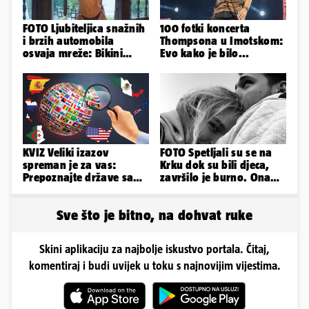
FOTO Ljubiteljica snažnih
100 fotki koncerta
i brzih automobila
Thompsona u Imotskom:
osvaja mreže: Bikini
Evo kako je bilo...
spaja s konjskim
snagama
KVIZ Veliki izazov
FOTO Spetljali su se na
spreman je za vas:
Krku dok su bili djeca,
Prepoznajte države samo
završilo je burno. Ona
po obliku njihova
sad želi 50 milijuna eura
teritorija...
Sve što je bitno, na dohvat ruke
Skini aplikaciju za najbolje iskustvo portala. Čitaj,
komentiraj i budi uvijek u toku s najnovijim vijestima.