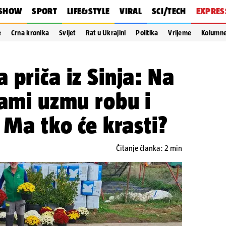
SHOW
SPORT
LIFE&STYLE
VIRAL
SCI/TECH
EXPRES
e
Crna kronika
Svijet
Rat u Ukrajini
Politika
Vrijeme
Kolumn
 priča iz Sinja: Na
sami uzmu robu i
 Ma tko će krasti?
5
Čitanje članka: 2 min