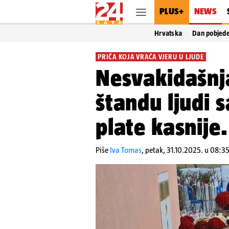
PLUS+
NEWS
Hrvatska
Dan pobjed
PRIČA KOJA VRAĆA VJERU U LJUDE
Nesvakidašnja
štandu ljudi 
plate kasnije.
Piše
Iva Tomas
,
petak, 31.10.2025. u 08:3