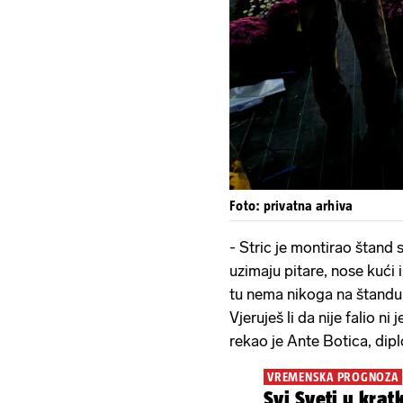
Foto: privatna arhiva
- Stric je montirao štand 
uzimaju pitare, nose kući il
tu nema nikoga na štandu c
Vjeruješ li da nije falio n
rekao je Ante Botica, dipl
VREMENSKA PROGNOZA
Svi Sveti u kra