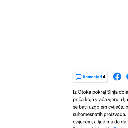
Komentari
4
Iz Otoka pokraj Sinja dola
priča koja vraća vjeru u l
se bavi uzgojem cvijeća,
suhomesnatih proizvoda. 
cvijećem, a ljudima da da s