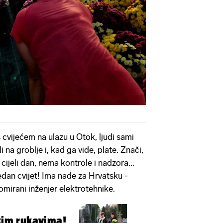
s cvijećem na ulazu u Otok, ljudi sami
i na groblje i, kad ga vide, plate. Znači,
ijeli dan, nema kontrole i nadzora...
i jedan cvijet! Ima nade za Hrvatsku -
omirani inženjer elektrotehnike.
tkim rukavima!