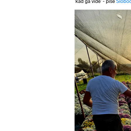
'kad ga vide' - piše
Slobod