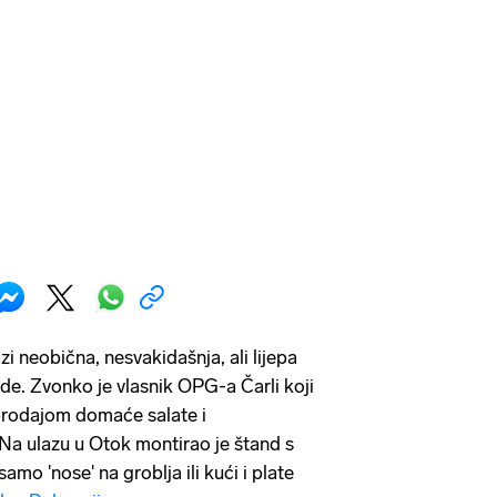
zi neobična, nesvakidašnja, ali lijepa
jude. Zvonko je vlasnik OPG-a Čarli koji
 prodajom domaće salate i
Na ulazu u Otok montirao je štand s
amo 'nose' na groblja ili kući i plate