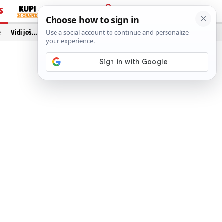
S
PRIJAVA
e
Vidi još…