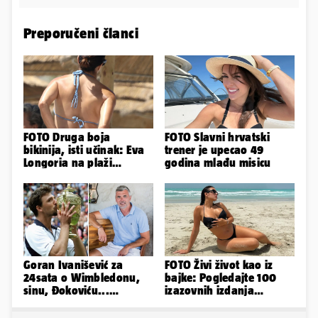
Preporučeni članci
FOTO Druga boja
FOTO Slavni hrvatski
bikinija, isti učinak: Eva
trener je upecao 49
Longoria na plaži
godina mlađu misicu
pipkala svoje zanosne
obline
Goran Ivanišević za
FOTO Živi život kao iz
24sata o Wimbledonu,
bajke: Pogledajte 100
sinu, Đokoviću...
izazovnih izdanja
'Zagrljaj oca pamtit ću
Ronaldove Georgine
zauvijek'