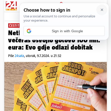
PRIJAVA
News
Komentari
0
ČESTITKE DOBITNIKU
Sign in with Google
Netko je na Eurojackpotu
večeras osvojio gotovo 100 mil.
eura: Evo gdje odlazi dobitak
Piše
24sata
,
utorak, 9.7.2024. u 21:32