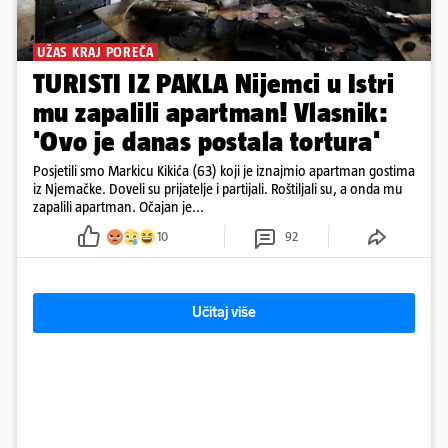
UŽAS KRAJ POREČA
TURISTI IZ PAKLA Nijemci u Istri
mu zapalili apartman! Vlasnik:
'Ovo je danas postala tortura'
Posjetili smo Markicu Kikića (63) koji je iznajmio apartman gostima
iz Njemačke. Doveli su prijatelje i partijali. Roštiljali su, a onda mu
zapalili apartman. Očajan je...
10
92
Učitaj više