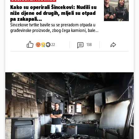
Kako su operirali Šincekovi: Nudili su
niže cijene od drugih, mljeli su otpad
pa zakapali...
Šincekove tvrtke bavile su se preradom otpada u
građevinske proizvode, zbog čega kamioni, bale
plastike i samljeveni materijal dugo nisu izazivali
sumnju
22
138