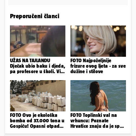
Preporučeni članci
UŽAS NA TAJLANDU
FOTO Najpoželjnije
Dječak ubio baku i djeda,
frizure ovog ljeta - za sve
pa profesore u školi. Više
dužine i stilove
od 30 ljudi je ranjeno
FOTO Ovo je ekološka
FOTO Toplinski val na
bomba od 37.000 tona u
vrhuncu: Poznate
Gospiću! Opasni otpad
Hrvatice znaju da je spas
prijetnja je i ljudima
u minijaturnom bikiniju