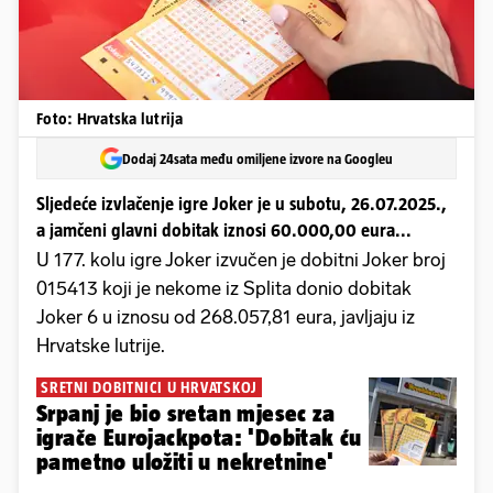
Foto: Hrvatska lutrija
Dodaj 24sata među omiljene izvore na Googleu
Sljedeće izvlačenje igre Joker je u subotu, 26.07.2025.,
a jamčeni glavni dobitak iznosi 60.000,00 eura...
U 177. kolu igre Joker izvučen je dobitni Joker broj
015413 koji je nekome iz Splita donio dobitak
Joker 6 u iznosu od 268.057,81 eura, javljaju iz
Hrvatske lutrije.
SRETNI DOBITNICI U HRVATSKOJ
Srpanj je bio sretan mjesec za
igrače Eurojackpota: 'Dobitak ću
pametno uložiti u nekretnine'