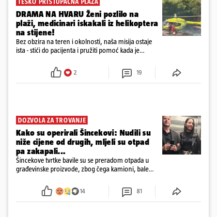
TEŠKO PRISTUPAČNA PLAŽA
DRAMA NA HVARU Ženi pozlilo na
plaži, medicinari iskakali iz helikoptera
na stijene!
Bez obzira na teren i okolnosti, naša misija ostaje
ista - stići do pacijenta i pružiti pomoć kada je
najpotrebnija - objavilo je Ministarstvo zdravstva na
Facebooku
2
19
DOZVOLA ZA TROVANJE
Kako su operirali Šincekovi: Nudili su
niže cijene od drugih, mljeli su otpad
pa zakapali...
Šincekove tvrtke bavile su se preradom otpada u
građevinske proizvode, zbog čega kamioni, bale
plastike i samljeveni materijal dugo nisu izazivali
sumnju
14
81