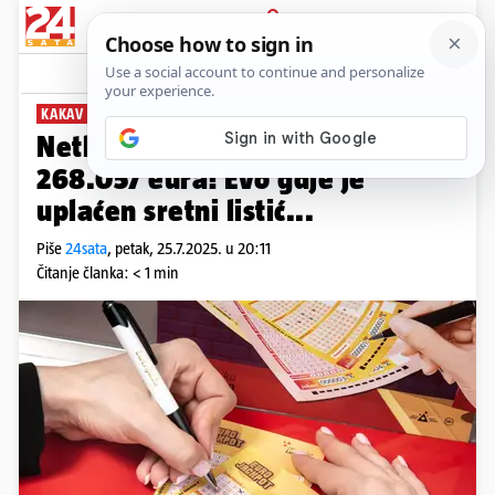
PRIJAVA
News
Komentari
4
KAKAV SRETNIK
Netko je u Hrvatskoj osvojio
268.057 eura! Evo gdje je
uplaćen sretni listić...
Piše
24sata
,
petak, 25.7.2025. u 20:11
Čitanje članka: < 1 min