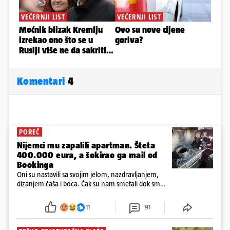
Komentari
4
POREČ
Nijemci mu zapalili apartman. Šteta
400.000 eura, a šokirao ga mail od
Bookinga
Oni su nastavili sa svojim jelom, nazdravljanjem,
dizanjem čaša i boca. Čak su nam smetali dok smo
u panici kupili crijeva kako bismo pokušali ugasiti
požar, rekao je vlasnik
11
91