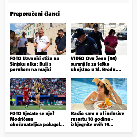
Preporučeni članci
FOTO Uzvanici stižu na
VIDEO Ovu ženu (36)
Sinjsku alku: Bulj s
sumnjiče za teško
porukom na majici
ubojstvo u Sl. Brodu.
Doveli su je na
ispitivanje
FOTO Sjećate se nje?
Radio sam u al inclusive
Modrićeva
resortu 10 godina -
obožavateljica polugola
izbjegnite ovih 19
uletjela na finale LP. Evo
grešaka i olakšajte si
što radi danas
odmor