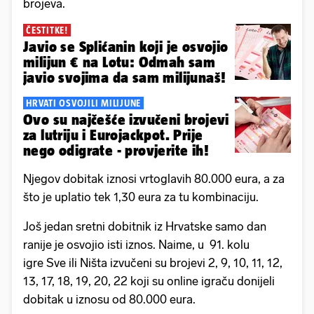
brojeva.
ČESTITKE!
Javio se Splićanin koji je osvojio
milijun € na Lotu: Odmah sam
javio svojima da sam milijunaš!
HRVATI OSVOJILI MILIJUNE
Ovo su najčešće izvučeni brojevi
za lutriju i Eurojackpot. Prije
nego odigrate - provjerite ih!
Njegov dobitak iznosi vrtoglavih 80.000 eura, a za
što je uplatio tek 1,30 eura za tu kombinaciju.
Još jedan sretni dobitnik iz Hrvatske samo dan
ranije je osvojio isti iznos. Naime, u 91. kolu
igre Sve ili Ništa izvučeni su brojevi 2, 9, 10, 11, 12,
13, 17, 18, 19, 20, 22 koji su online igraču donijeli
dobitak u iznosu od 80.000 eura.