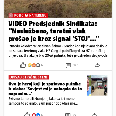
POLICIJA NA TERENU
VIDEO Predsjednik Sindikata:
"Neslužbeno, teretni vlak
prošao je kroz signal 'STOJ'..."
Između kolodvora Sveti Ivan Žabno - Gradec kod Bjelovara došlo je
do sudara teretnog vlaka HŽ Carga i putničkog vlaka HŽ putničkog
prijevoza. U vlaku je bilo 20-ak putnika, teže je ozlijeđen strojovođa
19
177
OPISAO STRAŠNE SCENE
Ovo je heroj koji je spašavao putnike
iz vlaka: 'Savjest mi je nalagala da to
napravim...'
Svi smo tamo bili zbunjeni, tako da je i mene
samoga to šokiralo. Sam prizor događaja me
šokirao kada sam vidio, rekao je Božidar Zrinski
19
22