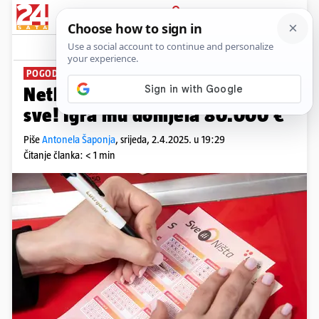
PRIJAVA
News
Komentari
0
POGODIO SVIH 11 BROJEVA
Netko je u Hrvatskoj pogodio
sve! Igra mu donijela 80.000 €
Piše
Antonela Šaponja
,
srijeda, 2.4.2025. u 19:29
Čitanje članka: < 1 min