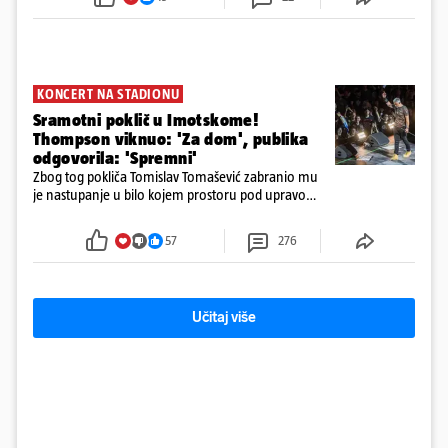
KONCERT NA STADIONU
Sramotni poklič u Imotskome!
Thompson viknuo: 'Za dom', publika
odgovorila: 'Spremni'
Zbog tog pokliča Tomislav Tomašević zabranio mu
je nastupanje u bilo kojem prostoru pod upravom
Grada Zagreba..
57
276
Učitaj više