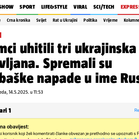
SHOW
SPORT
LIFE&STYLE
VIRAL
SCI/TECH
EXPRES
e
Crna kronika
Svijet
Rat u Ukrajini
Politika
Vrijeme
Kolumn
mci uhitili tri ukrajinska
vljana. Spremali su
aške napade u ime Rus
jeda, 14.5.2025. u 11:53
ari
1
Re
na obavijest:
i korisnik koji želi komentirati članke obvezan je prethodno se upoznati s 