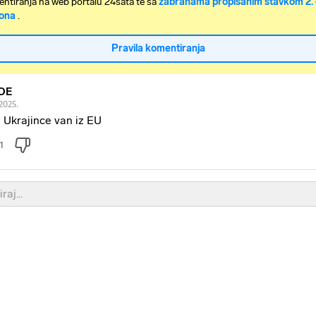
ntiranja na web portalu 24sata te sa
zabranama propisanim stavkom 2. 
ona
.
Pravila komentiranja
OE
2025.
 Ukrajince van iz EU
1