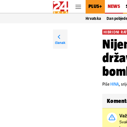
PLUS+
NEWS
Hrvatska
Dan pobjed
HIBRIDNI RAT
Nije
članak
drža
bomb
Piše
HINA
,
sri
Koment
Važ
Svak