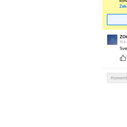
kome
Zak
ZO
10.9.
Sve