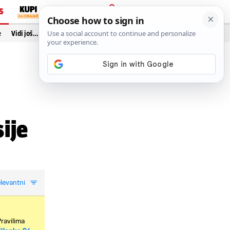
S
PRIJAVA
e
Vidi još…
ije
levantni
Pravilima