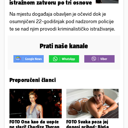
istražnom zatvoru po tri osnove
Na mjestu događaja obavljen je očevid dok je
osumnjičeni 22-godišnjak pod nadzorom policije
te se nad njim provodi kriminalističko istraživanje.
Prati naše kanale
Preporučeni članci
FOTO Ona kao da uopće
FOTO Svaka poza joj
ne stari! Charlize Theron
donosi prihod: Bivša