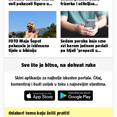
voli pokazati figuru u
frizerka i učiteljica
golišavim izdanjima...
oblinama je zapalila
Instagram
FOTO Maja Šuput
Sedam poruka koje smo
pokazala je isklesano
svi barem jednom poslali
tijelo u bikiniju
pa htjeli 'propasti u
zemlju' od srama
Sve što je bitno, na dohvat ruke
Skini aplikaciju za najbolje iskustvo portala. Čitaj,
komentiraj i budi uvijek u toku s najnovijim vijestima.
Odaberi temu koju želiš pratiti