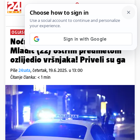
PRIJAVA
News
Komentari
13
OGLASILA SE POLICIJA
Noćni sukob u centru Zagreba:
Mladić (22) oštrim predmetom
ozlijedio vršnjaka! Priveli su ga
Piše
24sata
,
četvrtak, 19.6.2025. u 13:00
Čitanje članka: < 1 min