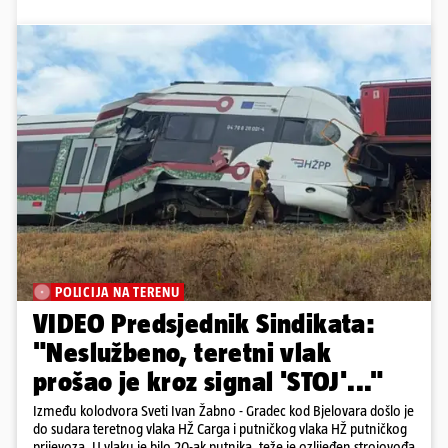
POLICIJA NA TERENU
VIDEO Predsjednik Sindikata:
"Neslužbeno, teretni vlak
prošao je kroz signal 'STOJ'..."
Između kolodvora Sveti Ivan Žabno - Gradec kod Bjelovara došlo je
do sudara teretnog vlaka HŽ Carga i putničkog vlaka HŽ putničkog
prijevoza. U vlaku je bilo 20-ak putnika, teže je ozlijeđen strojovođa