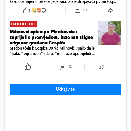
kako doznajemo teže ozljede zadobio je strojovođa putničkog
vlaka. Zatvoren je promet, a fotoreporteri Prigorskog objavili su
6
47
prve snimke s mjesta sudara
EKOCID U LICI
Milinović opleo po Plenkoviću i
zaprijetio prosvjedom, brzo mu stigao
odgovor građana Gospića
Gradonačelnik Gospića Darko Milinović ispalio da je
"nalaz" ograničen" i da se "ne može upotrijebiti za
sudske sporove". Građani Gospića ga podsjetili da
ga je naručio Uskok i da je dio spisa
14
Učitaj više