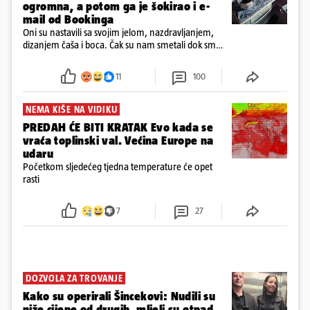
ogromna, a potom ga je šokirao i e-
mail od Bookinga
Oni su nastavili sa svojim jelom, nazdravljanjem,
dizanjem čaša i boca. Čak su nam smetali dok smo
u panici kupili crijeva kako bismo pokušali ugasiti
požar, rekao je vlasnik
11
100
NEMA KIŠE NA VIDIKU
PREDAH ĆE BITI KRATAK Evo kada se
vraća toplinski val. Većina Europe na
udaru
Početkom sljedećeg tjedna temperature će opet
rasti
7
27
DOZVOLA ZA TROVANJE
Kako su operirali Šincekovi: Nudili su
niže cijene od drugih, mljeli su otpad