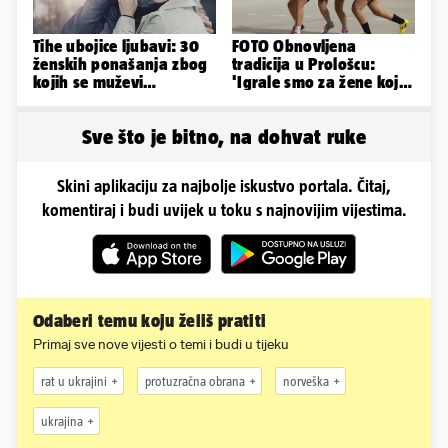
Tihe ubojice ljubavi: 30
FOTO Obnovljena
ženskih ponašanja zbog
tradicija u Prološcu:
kojih se muževi
'Igrale smo za žene koje
emocionalno distanciraju
igraju najteže utakmice'
Sve što je bitno, na dohvat ruke
Skini aplikaciju za najbolje iskustvo portala. Čitaj,
komentiraj i budi uvijek u toku s najnovijim vijestima.
Odaberi temu koju želiš pratiti
Primaj sve nove vijesti o temi i budi u tijeku
rat u ukrajini
protuzračna obrana
norveška
ukrajina