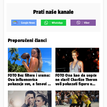
Prati naše kanale
Preporučeni članci
FOTO Bez filtera i srama:
FOTO Ona kao da uopće
Ova influencerica
ne stari! Charlize Theron
pokazuje sve, a fanovi je
voli pokazati figuru u
naprosto obožavaju!
golišavim izdanjima...