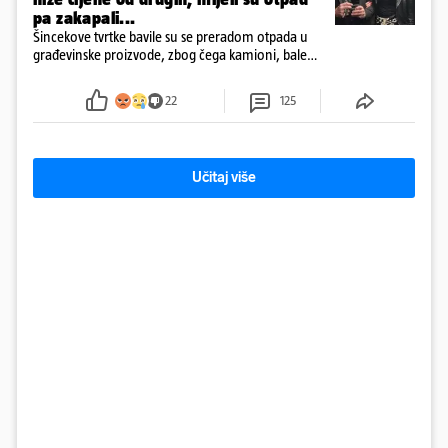
pa zakapali...
Šincekove tvrtke bavile su se preradom otpada u
građevinske proizvode, zbog čega kamioni, bale
plastike i samljeveni materijal dugo nisu izazivali
sumnju
22
125
Učitaj više