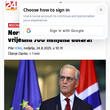
PRIJAVA
News
Komentari
2
MOĆNA POMOĆ
Norveška Ukrajini šalje obranu
vrijednu 700 milijuna dolara!
Piše
HINA
,
nedjelja, 24.8.2025. u 10:31
Čitanje članka: < 1 min