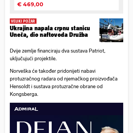
VELIKI POŽAR
Ukrajina napala crpnu stanicu
Uneča, dio naftovoda Družba
Dvije zemlje financiraju dva sustava Patriot,
uključujući projektile.
Norveška će također pridonijeti nabavi
protuzračnog radara od njemačkog proizvođača
Hensoldt i sustava protuzračne obrane od
Kongsberga.