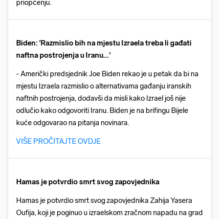
priopćenju.
Biden: 'Razmislio bih na mjestu Izraela treba li gađati
naftna postrojenja u Iranu...'
- Američki predsjednik Joe Biden rekao je u petak da bi na
mjestu Izraela razmislio o alternativama gađanju iranskih
naftnih postrojenja, dodavši da misli kako Izrael još nije
odlučio kako odgovoriti Iranu. Biden je na brifingu Bijele
kuće odgovarao na pitanja novinara.
VIŠE PROČITAJTE OVDJE
Hamas je potvrdio smrt svog zapovjednika
Hamas je potvrdio smrt svog zapovjednika Zahija Yasera
Oufija, koji je poginuo u izraelskom zračnom napadu na grad