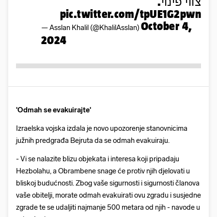
צווי פינוי.
pic.twitter.com/tpUE1G2pwn
October 4,
— Asslan Khalil (@KhalilAsslan)
2024
'Odmah se evakuirajte'
Izraelska vojska izdala je novo upozorenje stanovnicima
južnih predgrađa Bejruta da se odmah evakuiraju.
- Vi se nalazite blizu objekata i interesa koji pripadaju
Hezbolahu, a Obrambene snage će protiv njih djelovati u
bliskoj budućnosti. Zbog vaše sigurnosti i sigurnosti članova
vaše obitelji, morate odmah evakuirati ovu zgradu i susjedne
zgrade te se udaljiti najmanje 500 metara od njih - navode u