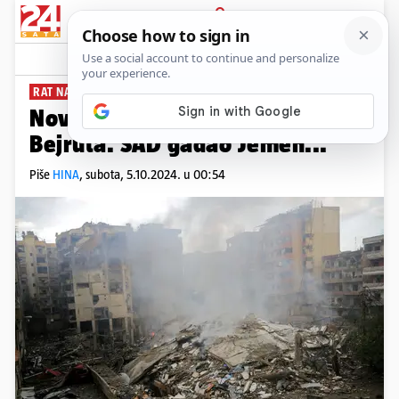
PRIJAVA
News
Komentari
422
RAT NA BLISKOM ISTOKU
Nove velike eksplozije diljem
Bejruta. SAD gađao Jemen...
Piše
HINA
,
subota, 5.10.2024. u 00:54