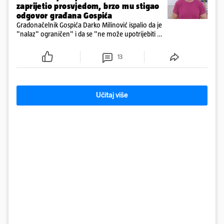
zaprijetio prosvjedom, brzo mu stigao
odgovor građana Gospića
Gradonačelnik Gospića Darko Milinović ispalio da je
"nalaz" ograničen" i da se "ne može upotrijebiti za
sudske sporove". Građani Gospića ga podsjetili da
ga je naručio Uskok i da je dio spisa
13
Učitaj više