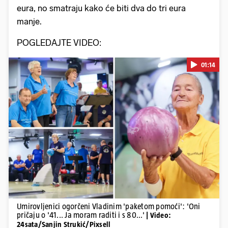
eura, no smatraju kako će biti dva do tri eura
manje.
POGLEDAJTE VIDEO:
01:14
Pokretanje videa...
Umirovljenici ogorčeni Vladinim 'paketom pomoći': 'Oni
pričaju o '41... Ja moram raditi i s 80...'
| Video:
24sata/Sanjin Strukić/Pixsell