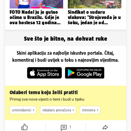
FOTO Nadal ju je gutao
Sindikat o sudaru
očima u Brazilu. Gdje je
vlakova: 'Strojovođa je u
ova hostesa 12 godina
šoku, jedan je od
poslije i kako izgleda?
najboljih i
najobučenijih...'
Sve što je bitno, na dohvat ruke
Skini aplikaciju za najbolje iskustvo portala. Čitaj,
komentiraj i budi uvijek u toku s najnovijim vijestima.
Odaberi temu koju želiš pratiti
Primaj sve nove vijesti o temi i budi u tijeku
umirovljenici
rebalans proračuna
mirovina
1