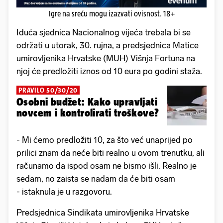
Igre na sreću mogu izazvati ovisnost. 18+
Iduća sjednica Nacionalnog vijeća trebala bi se
održati u utorak, 30. rujna, a predsjednica Matice
umirovljenika Hrvatske (MUH) Višnja Fortuna na
njoj će predložiti iznos od 10 eura po godini staža.
PRAVILO 50/30/20
Osobni budžet: Kako upravljati
novcem i kontrolirati troškove?
- Mi ćemo predložiti 10, za što već unaprijed po
prilici znam da neće biti realno u ovom trenutku, ali
računamo da ispod osam ne bismo išli. Realno je
sedam, no zaista se nadam da će biti osam
- istaknula je u razgovoru.
Predsjednica Sindikata umirovljenika Hrvatske