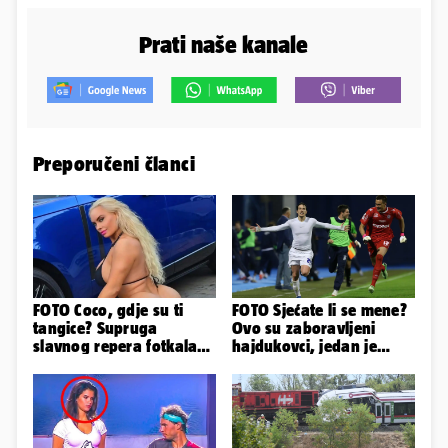
Prati naše kanale
Preporučeni članci
FOTO Coco, gdje su ti
FOTO Sjećate li se mene?
tangice? Supruga
Ovo su zaboravljeni
slavnog repera fotkala
hajdukovci, jedan je
se ispred auta i pokazala
napuhao 3,3 promila...
sve