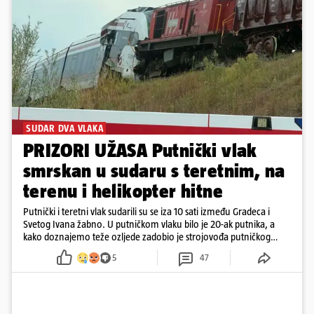
SUDAR DVA VLAKA
PRIZORI UŽASA Putnički vlak
smrskan u sudaru s teretnim, na
terenu i helikopter hitne
Putnički i teretni vlak sudarili su se iza 10 sati između Gradeca i
Svetog Ivana žabno. U putničkom vlaku bilo je 20-ak putnika, a
kako doznajemo teže ozljede zadobio je strojovođa putničkog
vlaka. Zatvoren je promet, a fotoreporteri Prigorskog objavili su
5
47
prve snimke s mjesta sudara