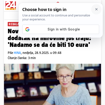
PRIJAVA
News
Komentari
1
REBALANS PRORAČUNA
Novi izračuni za trajni godišnji
dodatak na mirovine još traju:
'Nadamo se da će biti 10 eura'
Piše
HINA
,
nedjelja, 28.9.2025. u 09:48
Čitanje članka: 3 min