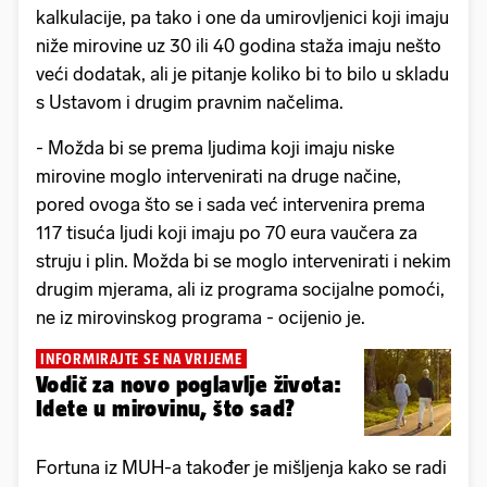
kalkulacije, pa tako i one da umirovljenici koji imaju
niže mirovine uz 30 ili 40 godina staža imaju nešto
veći dodatak, ali je pitanje koliko bi to bilo u skladu
s Ustavom i drugim pravnim načelima.
- Možda bi se prema ljudima koji imaju niske
mirovine moglo intervenirati na druge načine,
pored ovoga što se i sada već intervenira prema
117 tisuća ljudi koji imaju po 70 eura vaučera za
struju i plin. Možda bi se moglo intervenirati i nekim
drugim mjerama, ali iz programa socijalne pomoći,
ne iz mirovinskog programa - ocijenio je.
INFORMIRAJTE SE NA VRIJEME
Vodič za novo poglavlje života:
Idete u mirovinu, što sad?
Fortuna iz MUH-a također je mišljenja kako se radi