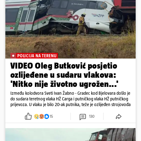
POLICIJA NA TERENU
VIDEO Oleg Butković posjetio
ozlijeđene u sudaru vlakova:
'Nitko nije životno ugrožen...'
Između kolodvora Sveti Ivan Žabno - Gradec kod Bjelovara došlo je
do sudara teretnog vlaka HŽ Carga i putničkog vlaka HŽ putničkog
prijevoza. U vlaku je bilo 20-ak putnika, teže je ozlijeđen strojovođa
15
130