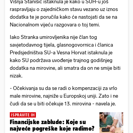
Višnja Stanišić istaknula je kako u SUH-u još
raspravljaju o zajedničkom stavu vezano uz iznos
dodatka te je poručila kako će nastojati da se na
Nacionalnom vijeću razgovara o toj temi.
Iako Stranka umirovljenika nije član tog
savjetodavnog tijela, glasnogovornica i članica
Predsjedništva SU-a Vesna Horvat istaknula je
kako SU podržava uvođenje trajnog godišnjeg
dodatka na mirovine, ali smatra da on ne smije biti
nizak.
- Očekivanja su da se radi o kompenzaciji za vrlo
male mirovine, najniže u Europskoj uniji. Zato i ne
čudi da se u biti očekuje 13. mirovina - navela je.
ISPRAVITE IH
Financijske zablude: Koje su
najveće pogreške koje radimo?