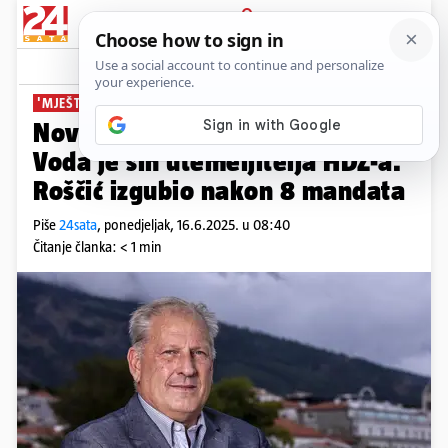
PRIJAVA
News
Komentari
0
'MJEŠTANI REKLI SVOJE'
Novi načelnik općine Baška
Voda je sin utemeljitelja HDZ-a.
Roščić izgubio nakon 8 mandata
Piše
24sata
,
ponedjeljak, 16.6.2025. u 08:40
Čitanje članka: < 1 min