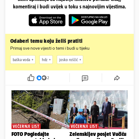
komentiraj i budi uvijek u toku s najnovijim vijestima.
Odaberi temu koju želiš pratiti
Primaj sve nove vijesti o temi i budi u tijeku
baška voda
hdz
josko roščić
2