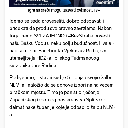
Igre na sreću mogu izazvati ovisnost. 18+
Idemo se sada proveseliti, dobro odspavati i
pričekati da prođu sve pravne zavrzlame. Nakon
toga ćemo SVI ZAJEDNO i #BezStraha povesti
našu Bašku Vodu u neku bolju budućnost. Hvala -
napisao je na Facebooku Vjekoslav Radić, sin
utemeljitelja HDZ-a i bliskog Tuđmanovog
suradnika Jure Radića.
Podsjetimo, Ustavni sud je 5. lipnja usvojio žalbu
NLM-a i naložio da se ponove izbori na najvećem
biračkom mjestu. Time je poništio rješenje
Županijskog izbornog povjerenstva Splitsko-
dalmatinske županije koje je odbacilo žalbu NLM-
a.