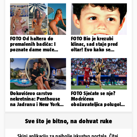
FOTO Od haltera do
FOTO Bio je krezubi
premalenih badića: I
klinac, sad staje pred
poznate dame muče
oltar! Evo kako se
vrućine, evo kako su
mijenjao jedan od
pozirale
najvećih...
Đokovićevo carstvo
FOTO Sjećate se nje?
nekretnina: Penthouse
Modrićeva
na Jadranu i New Yorku,
obožavateljica polugola
španjolska vila, hoteli...
uletjela na finale LP. Evo
što radi danas
Sve što je bitno, na dohvat ruke
Skini aplikaciju za najbolje iskustvo portala. Čitaj,