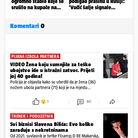
Komentari
0
PIJANA IZBOLA PARTNERA
VIDEO Žena koju sumnjiče za teško
ubojstvo ide u istražni zatvor. Prijeti
joj 40 godina!
Policija je objavila kako su utvrdili da je žena (36)
nožem ubola partnera (71) koji je na mjestu
preminuo. Imala je 2,03 promila. U nedjelju su je
ispitali i poslali u istražni zatvor
1
40
TRENER I PODUZETNIK
Svi biznisi Slavena Bilića: Evo koliko
zarađuje s nekretninama
Od 2021. suvlasnik je tvrtke F&amp;D RE Makarska,