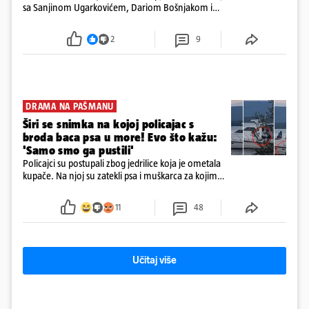
sa Sanjinom Ugarkovićem, Dariom Bošnjakom i
Dobrislavom Hrkaćem. Tvrtka je registrirana za
poslovanje nekretninama, a od osnutka nema
2
9
zaposlenih
DRAMA NA PAŠMANU
Širi se snimka na kojoj policajac s
broda baca psa u more! Evo što kažu:
'Samo smo ga pustili'
Policajci su postupali zbog jedrilice koja je ometala
kupače. Na njoj su zatekli psa i muškarca za kojim
se od ranije trage. Muškarac je pružao otpor te su
ga uhitili, a psa je preuzeo komunalni redar
11
48
Učitaj više