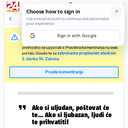
PRIJAVA
Komentari
Relevantni
Važna obavijest:
Svaki korisnik koji želi komentirati članke obvezan je
prethodno se upoznati s Pravilima komentiranja na web
portalu 24sata te sa
zabranama propisanim stavkom
2. članka 94. Zakona
.
Pravila komentiranja
Ako si uljudan, poštovat će
te… Ako si ljubazan, ljudi će
te prihvatiti!