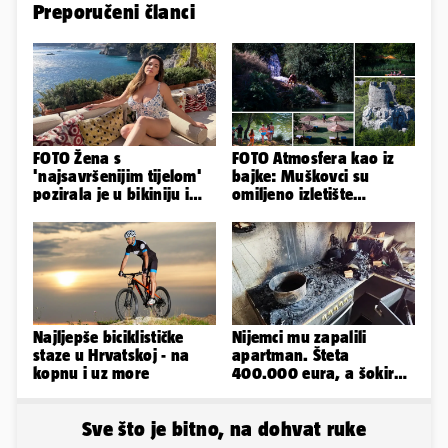
Preporučeni članci
FOTO Žena s
FOTO Atmosfera kao iz
'najsavršenijim tijelom'
bajke: Muškovci su
pozirala je u bikiniju i
omiljeno izletište
pokazala svoje bujne
Zadrana, pogledajte
obline...
zašto
Najljepše biciklističke
Nijemci mu zapalili
staze u Hrvatskoj - na
apartman. Šteta
kopnu i uz more
400.000 eura, a šokirao
ga mail od Bookinga
Sve što je bitno, na dohvat ruke