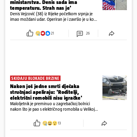
ministarstva. Denis sada ima
temperaturu. Strah nas je'
Denis Vejzović (38) iz Rijeke početkom srpnja je
imao moždani udar. Operiran je i završio je u komi.
Obitelj ga želi prebaciti u Hrvatsku, kažu kako
tamošnji liječnici ne vjeruju u oporavak: 'Imamo
21
26
72 sata'
SKIDAJU BLOKADE BRZINE
Nakon još jedne smrti dječaka
stručnjaci apeliraju: 'Roditelji,
električni romobili nisu igračke'
Maloljetnik je preminuo u zagrebačkoj bolnici
nakon što je pao s električnog romobila u Velikoj
Gorici. Liječnici: ‘Ozljede su sve jezivije’
13