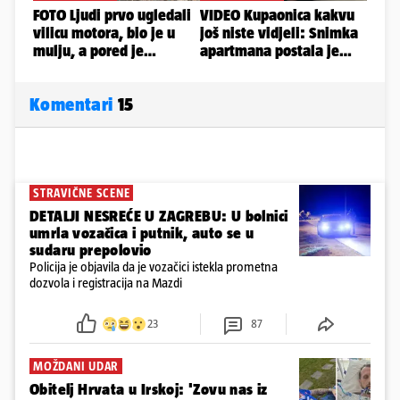
Komentari
15
STRAVIČNE SCENE
DETALJI NESREĆE U ZAGREBU: U bolnici
umrla vozačica i putnik, auto se u
sudaru prepolovio
Policija je objavila da je vozačici istekla prometna
dozvola i registracija na Mazdi
23
87
MOŽDANI UDAR
Obitelj Hrvata u Irskoj: 'Zovu nas iz