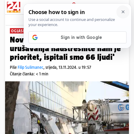
PRIJAVA
News
Komentari
15
OGLASILO SE TUŽITELJSTVO
Novosadsko tužiteljstvo: 'Slučaj
urušavanja nadstrešnice nam je
prioritet, ispitali smo 66 ljudi'
Piše
Filip Sulimanec
,
srijeda, 13.11.2024. u 19:57
Čitanje članka: < 1 min