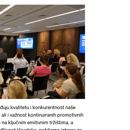
rđuju kvalitetu i konkurentnost naše
ali i važnost kontinuiranih promotivnih
na ključnim emitivnim tržištima, a
ljivost Hrvatske, potičemo interes za