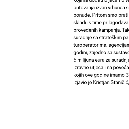
putovanja izvan vrhunca 
ponude. Pritom smo pratili
skladu s time prilagođava
provedenih kampanja. Tak
suradnje sa strateškim p
turoperatorima, agencijam
godini, zajedno sa sustavo
6 milijuna eura za suradnj
izravno utjecali na poveća
kojih ove godine imamo 33
izjavio je Kristjan Staniči