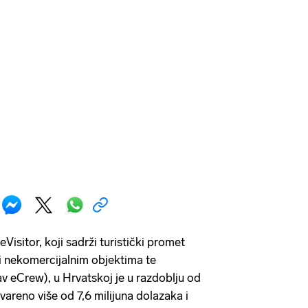
isitor, koji sadrži turistički promet
i nekomercijalnim objektima te
v eCrew), u Hrvatskoj je u razdoblju od
tvareno više od 7,6 milijuna dolazaka i