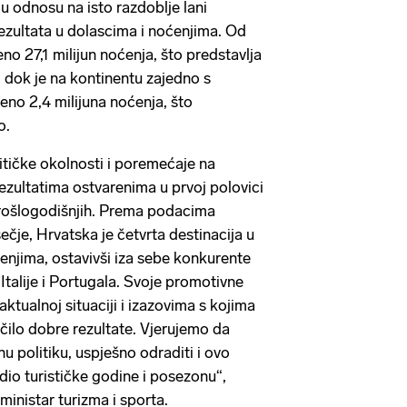
 u odnosu na isto razdoblje lani
rezultata u dolascima i noćenjima. Od
no 27,1 milijun noćenja, što predstavlja
g, dok je na kontinentu zajedno s
o 2,4 milijuna noćenja, što
o.
tičke okolnosti i poremećaje na
rezultatima ostvarenima u prvoj polovici
 prošlogodišnjih. Prema podacima
čje, Hrvatska je četvrta destinacija u
njima, ostavivši iza sebe konkurente
Italije i Portugala. Svoje promotivne
aktualnoj situaciji i izazovima s kojima
čilo dobre rezultate. Vjerujemo da
 politiku, uspješno odraditi i ovo
dio turističke godine i posezonu“,
ministar turizma i sporta.