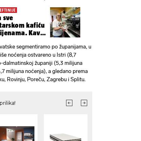
EFTINIJE
a sve
starskom kafiću
cijenama. Kava?
Hrvatske segmentiramo po županijama, u
še noćenja ostvareno u Istri (8,7
o-dalmatinskoj županiji (5,3 milijuna
4,7 milijuna noćenja), a gledano prema
u, Rovinju, Poreču, Zagrebu i Splitu.