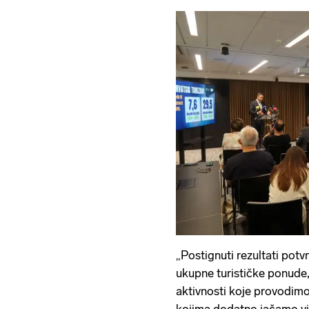
„Postignuti rezultati potv
ukupne turističke ponude, 
aktivnosti koje provodimo 
kojima dodatno jačamo vid