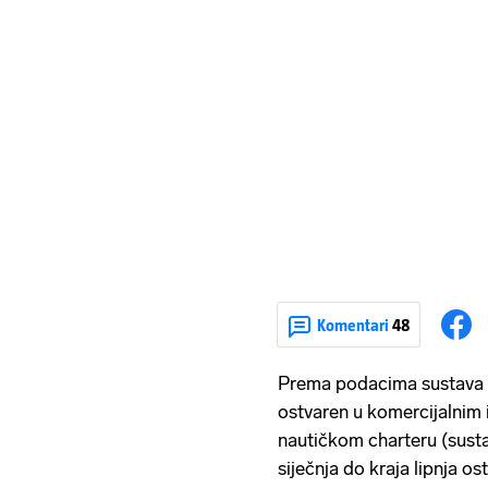
Komentari
48
Prema podacima sustava eV
ostvaren u komercijalnim 
nautičkom charteru (susta
siječnja do kraja lipnja os