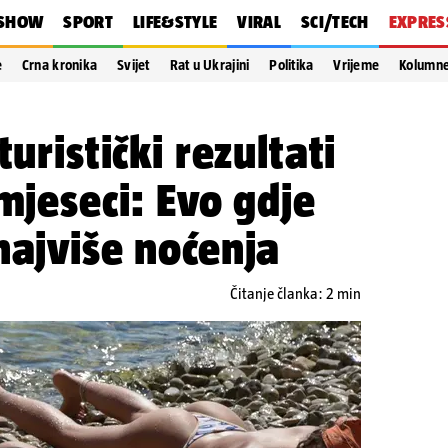
SHOW
SPORT
LIFE&STYLE
VIRAL
SCI/TECH
EXPRES
e
Crna kronika
Svijet
Rat u Ukrajini
Politika
Vrijeme
Kolumn
turistički rezultati
mjeseci: Evo gdje
najviše noćenja
Čitanje članka: 2 min