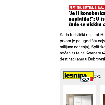
JEFTINO, JEFTINIJE, NAJJ
'Je li konobaric
naplatila?': U i
čude se niskim 
1,20 €!
Kada turistički rezultat 
prvom je polugodištu najvi
milijuna noćenja), Splitsk
noćenja) te na Kvarneru (
destinacijama u Dubrovnik