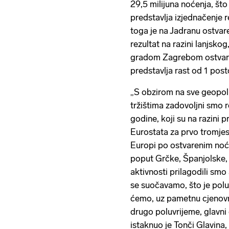
29,5 milijuna noćenja, što
predstavlja izjednačenje 
toga je na Jadranu ostvare
rezultat na razini lanjsko
gradom Zagrebom ostvaren
predstavlja rast od 1 post
„S obzirom na sve geopoli
tržištima zadovoljni smo 
godine, koji su na razini
Eurostata za prvo tromjese
Europi po ostvarenim noće
poput Grčke, Španjolske, 
aktivnosti prilagodili smo 
se suočavamo, što je polu
ćemo, uz pametnu cjenovnu
drugo poluvrijeme, glavni 
istaknuo je Tonči Glavina, 