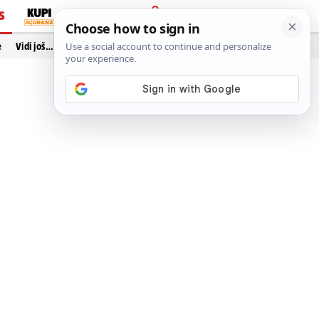
S
PRIJAVA
e
Vidi još…