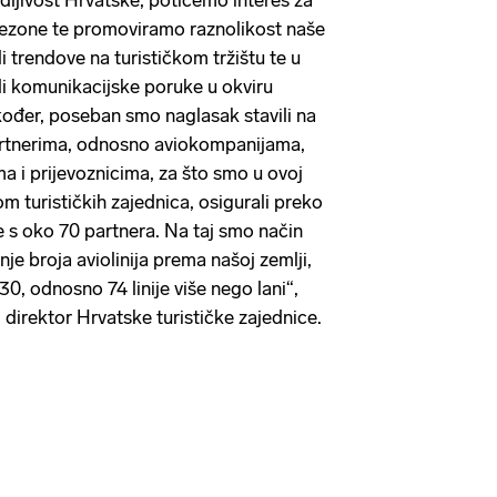
sezone te promoviramo raznolikost naše
 trendove na turističkom tržištu te u
li komunikacijske poruke u okviru
ođer, poseban smo naglasak stavili na
artnerima, odnosno aviokompanijama,
a i prijevoznicima, za što smo u ovoj
m turističkih zajednica, osigurali preko
e s oko 70 partnera. Na taj smo način
nje broja aviolinija prema našoj zemlji,
0, odnosno 74 linije više nego lani“,
ć, direktor Hrvatske turističke zajednice.