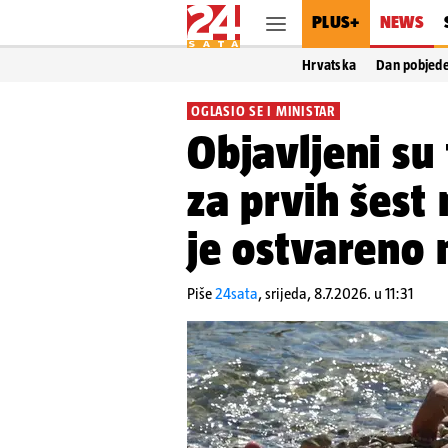
PLUS+
NEWS
Hrvatska
Dan pobjed
OGLASIO SE I MINISTAR
Objavljeni su 
za prvih šest 
je ostvareno 
Piše
24sata
,
srijeda, 8.7.2026. u 11:31