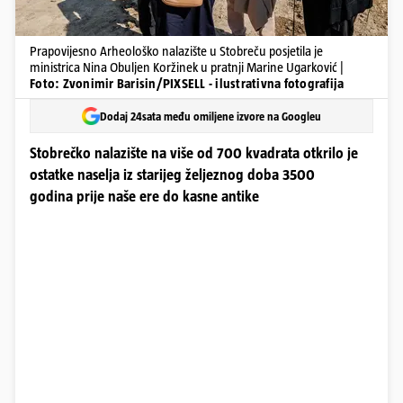
Prapovijesno Arheološko nalazište u Stobreču posjetila je
ministrica Nina Obuljen Koržinek u pratnji Marine Ugarković |
Foto: Zvonimir Barisin/PIXSELL - ilustrativna fotografija
Dodaj 24sata među omiljene izvore na Googleu
Stobrečko nalazište na više od ​700 kvadrata otkrilo je
ostatke naselja iz starijeg željeznog doba ​3500
godina prije naše ere do kasne antike