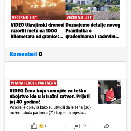
Komentari
0
PIJANA IZBOLA PARTNERA
VIDEO Žena koju sumnjiče za teško
ubojstvo ide u istražni zatvor. Prijeti
joj 40 godina!
Policija je objavila kako su utvrdili da je žena (36)
nožem ubola partnera (71) koji je na mjestu
preminuo. Imala je 2,03 promila. U nedjelju su je
ispitali i poslali u istražni zatvor
1
52