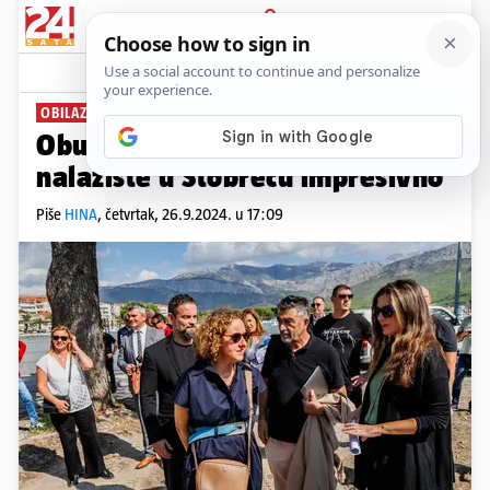
PRIJAVA
News
Komentari
0
OBILAZAK
Obuljen Koržinek: Arheološko
nalazište u Stobreču impresivno
Piše
HINA
,
četvrtak, 26.9.2024. u 17:09