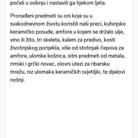
počeli u svibnju i nastavili ga tijekom ljeta.
Pronađeni predmeti su oni koje su u
svakodnevnom životu koristili naši preci, kuhinjsko
keramičko posuđe, amfore u kojem se držalo ulje,
vino ili žito, ​tri skeleta, kalem za predivo, kosti
životinjskog porijekla, više od stotinjak čepova za
amfore, ulomke košnica, sitn​i predmet​i od metala,
rimski i grčki novac, olovn​i ute​zi za ribarsku
mrežu, niz ulomaka keramičkih svjetiljki, te dijelov​i
nošnji.