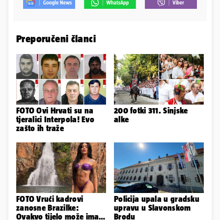
Preporučeni članci
FOTO Ovi Hrvati su na
200 fotki 311. Sinjske
tjeralici Interpola! Evo
alke
zašto ih traže
FOTO Vrući kadrovi
Policija upala u gradsku
zanosne Brazilke:
upravu u Slavonskom
Ovakvo tijelo može imati
Brodu