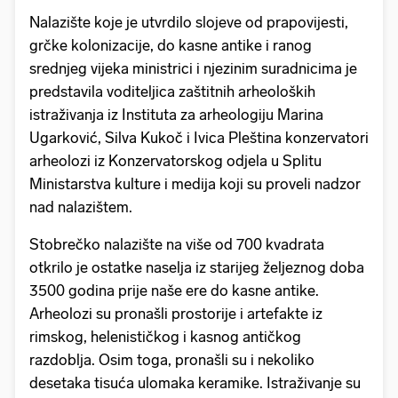
Nalazište koje je utvrdilo slojeve od prapovijesti,
grčke kolonizacije, do kasne antike i ranog
srednjeg vijeka ministrici i njezinim suradnicima je
predstavila voditeljica zaštitnih arheoloških
istraživanja iz Instituta za arheologiju Marina
Ugarković, Silva Kukoč i Ivica Pleština konzervatori
arheolozi iz Konzervatorskog odjela u Splitu
Ministarstva kulture i medija koji su proveli nadzor
nad nalazištem.
Stobrečko nalazište na više od ​700 kvadrata
otkrilo je ostatke naselja iz starijeg željeznog doba ​
3500 godina prije naše ere do kasne antike.
Arheolozi su pronašli prostorije i artefakte iz
rimskog, helenističkog i kasnog antičkog
razdoblja. Osim toga, pronašli su i nekoliko
desetaka tisuća ulomaka keramike. Istraživanje su