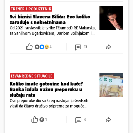
TRENER I PODUZETNIK
Svi biznisi Slavena Bilića: Evo koliko
zarađuje s nekretninama
Od 2021. suvlasnik je tvrtke F&amp;D RE Makarska,
sa Sanjinom Ugarkovićem, Dariom Bošnjakom i
Dobrislavom Hrkaćem. Tvrtka je registrirana za
poslovanje nekretninama, a od osnutka nema
4
13
zaposlenih
IZVANREDNE SITUACIJE
Koliko imate gotovine kod kuće?
Banka izdala važnu preporuku u
slučaju rata
Ove preporuke dio su šireg nastojanja švedskih
vlasti da čitavo društvo pripreme za moguće
posljedice vojnih ili kibernetičkih napada
1
6