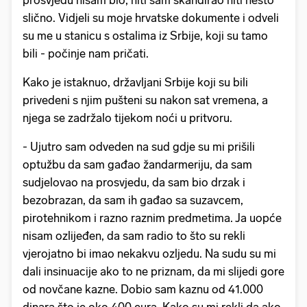
prosvjedu nisam bio, niti sam skandirao niti nešto
slično. Vidjeli su moje hrvatske dokumente i odveli
su me u stanicu s ostalima iz Srbije, koji su tamo
bili - počinje nam pričati.
Kako je istaknuo, državljani Srbije koji su bili
privedeni s njim pušteni su nakon sat vremena, a
njega se zadržalo tijekom noći u pritvoru.
- Ujutro sam odveden na sud gdje su mi prišili
optužbu da sam gađao žandarmeriju, da sam
sudjelovao na prosvjedu, da sam bio drzak i
bezobrazan, da sam ih gađao sa suzavcem,
pirotehnikom i razno raznim predmetima. Ja uopće
nisam ozlijeđen, da sam radio to što su rekli
vjerojatno bi imao nekakvu ozljedu. Na sudu su mi
dali insinuacije ako to ne priznam, da mi slijedi gore
od novčane kazne. Dobio sam kaznu od 41.000