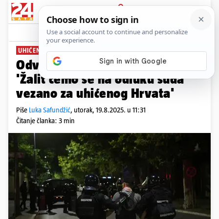
PRIJAVA
News
Komentari
35
UHIĆEN U BEOGRADU
Odvjetnik iz Srbije za 24sata:
'Žalit ćemo se na odluku suda
vezano za uhićenog Hrvata'
Piše
Luka Safundžić
,
utorak, 19.8.2025. u 11:31
Čitanje članka: 3 min