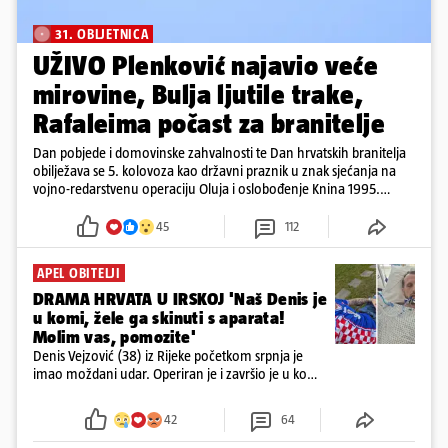
31. OBLJETNICA
UŽIVO Plenković najavio veće
mirovine, Bulja ljutile trake,
Rafaleima počast za branitelje
Dan pobjede i domovinske zahvalnosti te Dan hrvatskih branitelja
obilježava se 5. kolovoza kao državni praznik u znak sjećanja na
vojno-redarstvenu operaciju Oluja i oslobođenje Knina 1995.
godine
45
112
APEL OBITELJI
DRAMA HRVATA U IRSKOJ 'Naš Denis je
u komi, žele ga skinuti s aparata!
Molim vas, pomozite'
Denis Vejzović (38) iz Rijeke početkom srpnja je
imao moždani udar. Operiran je i završio je u komi.
Obitelj ga želi prebaciti u Hrvatsku, kažu kako
tamošnji liječnici ne vjeruju u oporavak: 'Imamo
42
64
72 sata'