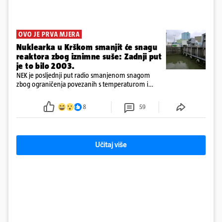
OVO JE PRVA MJERA
Nuklearka u Krškom smanjit će snagu
reaktora zbog iznimne suše: Zadnji put
je to bilo 2003.
NEK je posljednji put radio smanjenom snagom
zbog ograničenja povezanih s temperaturom i
protokom rijeke Save 2003. godine, kada je
smanjenje snage bilo potrebno više od 90 dana.
8
59
Učitaj više