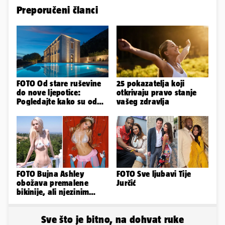
Preporučeni članci
FOTO Od stare ruševine
25 pokazatelja koji
do nove ljepotice:
otkrivaju pravo stanje
Pogledajte kako su od
vašeg zdravlja
škole u Podstrani
napravili vilu
FOTO Bujna Ashley
FOTO Sve ljubavi Tije
obožava premalene
Jurčić
bikinije, ali njezinim
fanovima to uopće ne
smeta
Sve što je bitno, na dohvat ruke