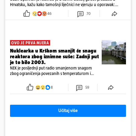
Hrvatsku, kažu kako tamošnji liječnici ne vjeruju u oporavak:
'Imamo 72 sata'
46
70
OVO JE PRVA MJERA
Nuklearka u Krškom smanjit će snagu
reaktora zbog iznimne suše: Zadnji put
je to bilo 2003.
NEK je posljednji put radio smanjenom snagom
zbog ograničenja povezanih s temperaturom i
protokom rijeke Save 2003. godine, kada je
smanjenje snage bilo potrebno više od 90 dana.
8
59
Učitaj više