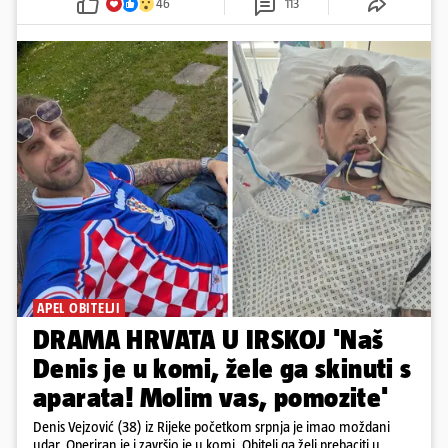
46
113
APEL OBITELJI
DRAMA HRVATA U IRSKOJ 'Naš
Denis je u komi, žele ga skinuti s
aparata! Molim vas, pomozite'
Denis Vejzović (38) iz Rijeke početkom srpnja je imao moždani
udar. Operiran je i završio je u komi. Obitelj ga želi prebaciti u