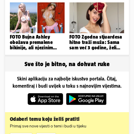
ćemo
FOTO Bujna Ashley
FOTO Zgodna stjuardesa
obožava premalene
hitno traži muža: Sama
bikinije, ali njezinim
sam već 3 godine, želim
fanovima to uopće ne
da bude stariji...
smeta
Sve što je bitno, na dohvat ruke
Skini aplikaciju za najbolje iskustvo portala. Čitaj,
komentiraj i budi uvijek u toku s najnovijim vijestima.
Odaberi temu koju želiš pratiti
Primaj sve nove vijesti o temi i budi u tijeku