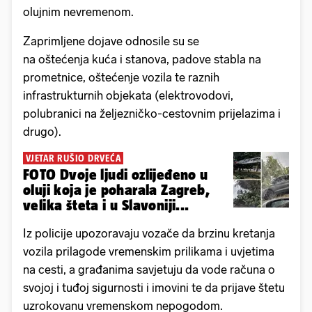
olujnim nevremenom.
Zaprimljene dojave odnosile su se
na oštećenja kuća i stanova, padove stabla na
prometnice, oštećenje vozila te raznih
infrastrukturnih objekata (elektrovodovi,
polubranici na željezničko-cestovnim prijelazima i
drugo).
VJETAR RUŠIO DRVEĆA
FOTO Dvoje ljudi ozlijeđeno u
oluji koja je poharala Zagreb,
velika šteta i u Slavoniji...
Iz policije upozoravaju vozače da brzinu kretanja
vozila prilagode vremenskim prilikama i uvjetima
na cesti, a građanima savjetuju da vode računa o
svojoj i tuđoj sigurnosti i imovini te da prijave štetu
uzrokovanu vremenskom nepogodom.