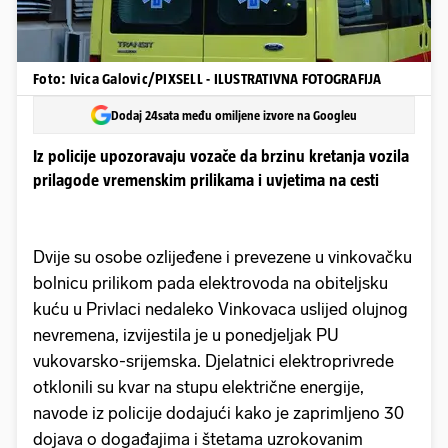
Foto: Ivica Galovic/PIXSELL - ILUSTRATIVNA FOTOGRAFIJA
Dodaj 24sata među omiljene izvore na Googleu
Iz policije upozoravaju vozače da brzinu kretanja vozila
prilagode vremenskim prilikama i uvjetima na cesti
Dvije su osobe ozlijeđene i prevezene u vinkovačku
bolnicu prilikom pada elektrovoda na obiteljsku
kuću u Privlaci nedaleko Vinkovaca uslijed olujnog
nevremena, izvijestila je u ponedjeljak PU
vukovarsko-srijemska. Djelatnici elektroprivrede
otklonili su kvar na stupu električne energije,
navode iz policije dodajući kako je zaprimljeno 30
dojava o događajima i štetama uzrokovanim