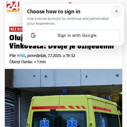
PRIJAVA
News
Komentari
0
NIZ DOJAVA
Oluja srušila stup na kuću kod
Vinkovaca: Dvoje je ozlijeđenih
Piše
HINA
,
ponedjeljak, 7.7.2025. u 19:52
Čitanje članka: < 1 min