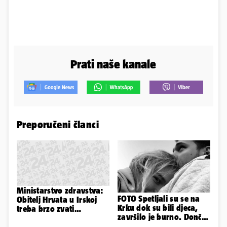
Prati naše kanale
Preporučeni članci
Ministarstvo zdravstva:
FOTO Spetljali su se na
Obitelj Hrvata u Irskoj
Krku dok su bili djeca,
treba brzo zvati
završilo je burno. Dončić
veleposlanstvo. Pomoći
i Anamaria u novoj fazi