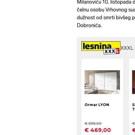
Milanoviću 10. listopada d
čelnu osobu Vrhovnog sud
dužnost od smrti bivšeg 
Dobronića.