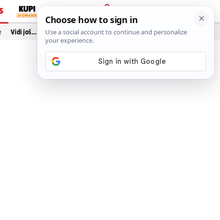
S
PRIJAVA
e
Vidi još…