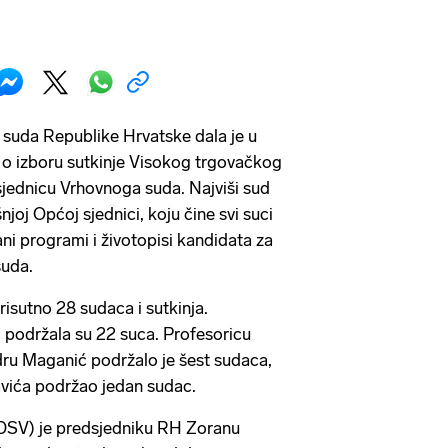
suda Republike Hrvatske dala je u
e o izboru sutkinje Visokog trgovačkog
jednicu Vrhovnoga suda. Najviši sud
njoj Općoj sjednici, koju čine svi suci
i programi i životopisi kandidata za
suda.
prisutno 28 sudaca i sutkinja.
 podržala su 22 suca. Profesoricu
dru Maganić podržalo je šest sudaca,
avića podržao jedan sudac.
DSV) je predsjedniku RH Zoranu