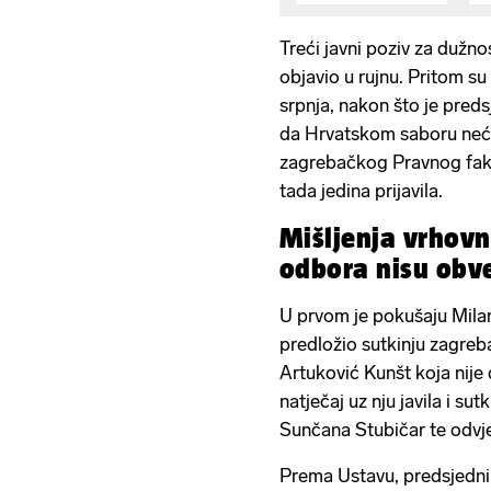
Treći javni poziv za dužn
objavio u rujnu. Pritom su 
srpnja, nakon što je pre
da Hrvatskom saboru neće
zagrebačkog Pravnog fak
tada jedina prijavila.
Mišljenja vrhovn
odbora nisu obv
U prvom je pokušaju Mila
predložio sutkinju zagre
Artuković Kunšt koja nije
natječaj uz nju javila i s
Sunčana Stubičar te odvje
Prema Ustavu, predsjednik 