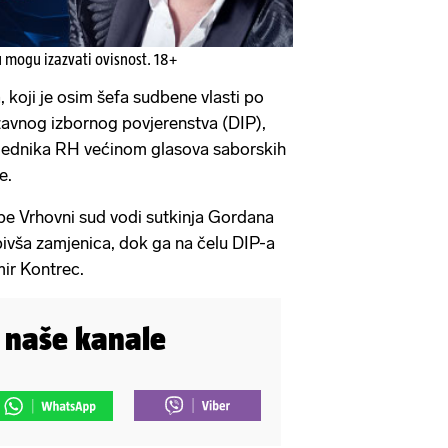
u mogu izazvati ovisnost. 18+
 koji je osim šefa sudbene vlasti po
žavnog izbornog povjerenstva (DIP),
dsjednika RH većinom glasova saborskih
e.
be Vrhovni sud vodi sutkinja Gordana
ivša zamjenica, dok ga na čelu DIP-a
ir Kontrec.
i naše kanale