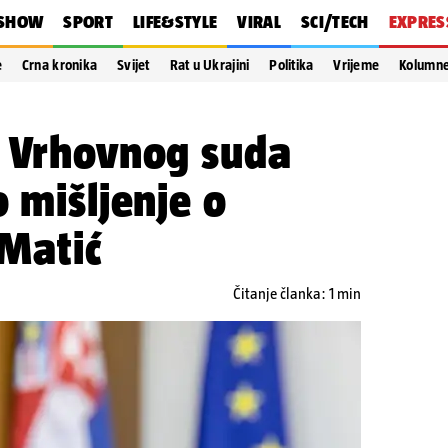
SHOW
SPORT
LIFE&STYLE
VIRAL
SCI/TECH
EXPRES
e
Crna kronika
Svijet
Rat u Ukrajini
Politika
Vrijeme
Kolumn
a Vrhovnog suda
o mišljenje o
 Matić
Čitanje članka: 1 min