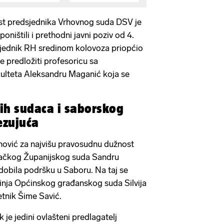
ost predsjednika Vrhovnog suda DSV je
poništili i prethodni javni poziv od 4.
dsjednik RH sredinom kolovoza priopćio
 predložiti profesoricu sa
ulteta Aleksandru Maganić koja se
ih sudaca i saborskog
ezujuća
nović za najvišu pravosudnu dužnost
bačkog Županijskog suda Sandru
 dobila podršku u Saboru. Na taj se
utkinja Općinskog građanskog suda Silvija
tnik Šime Savić.
je jedini ovlašteni predlagatelj