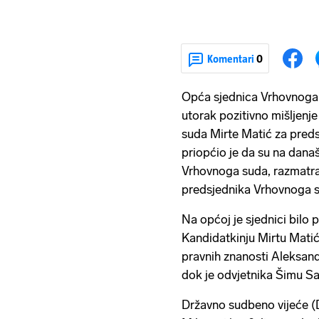
Komentari
0
Opća sjednica Vrhovnoga 
utorak pozitivno mišljenj
suda Mirte Matić za preds
priopćio je da su na današ
Vrhovnoga suda, razmatran
predsjednika Vrhovnoga 
Na općoj je sjednici bilo 
Kandidatkinju Mirtu Matić
pravnih znanosti Aleksan
dok je odvjetnika Šimu S
Državno sudbeno vijeće (