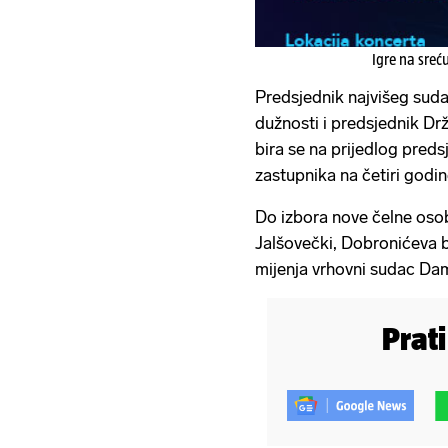
Igre na sreć
Predsjednik najvišeg suda,
dužnosti i predsjednik Dr
bira se na prijedlog pre
zastupnika na četiri godin
Do izbora nove čelne oso
Jalšovečki, Dobronićeva b
mijenja vrhovni sudac Dam
Prat