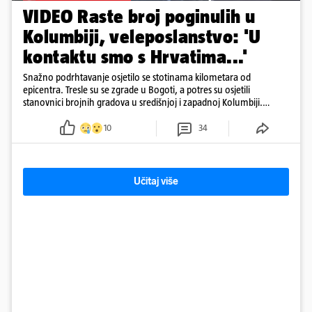
VIDEO Raste broj poginulih u
Kolumbiji, veleposlanstvo: 'U
kontaktu smo s Hrvatima...'
Snažno podrhtavanje osjetilo se stotinama kilometara od
epicentra. Tresle su se zgrade u Bogoti, a potres su osjetili
stanovnici brojnih gradova u središnjoj i zapadnoj Kolumbiji.
Prema Reutersu, podrhtavanje je zabilježeno i u Venezueli.
10
34
Učitaj više