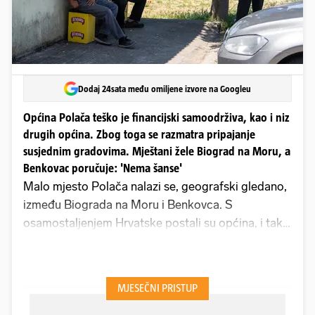
Dodaj 24sata među omiljene izvore na Googleu
Općina Polača teško je financijski samoodrživa, kao i niz
drugih općina. Zbog toga se razmatra pripajanje
susjednim gradovima. Mještani žele Biograd na Moru, a
Benkovac poručuje: 'Nema šanse'
Malo mjesto Polača nalazi se, geografski gledano,
između Biograda na Moru i Benkovca. S
osamostaljenjem Hrvatske postali su općina, i tako
već 35 godina. Međutim, u posljednje su vrijeme, i
ustrojstveno gledano, također između Biograda na
Moru i Benkovca.