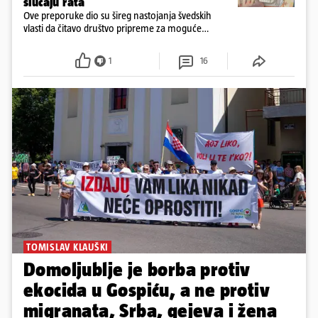
slučaju rata
Ove preporuke dio su šireg nastojanja švedskih
vlasti da čitavo društvo pripreme za moguće
posljedice vojnih ili kibernetičkih napada
1
16
TOMISLAV KLAUŠKI
Domoljublje je borba protiv
ekocida u Gospiću, a ne protiv
migranata, Srba, gejeva i žena