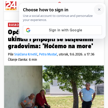
PRIJAVA
News
Komentari
51
RASKOL U DALMACIJI
PLUS+
Općina glasa hoće li sami sebe
ukinuti i pripojiti se susjednim
gradovima: 'Hoćemo na more'
Piše
Snježana Krnetić
,
Petra Mustać
,
utorak, 9.6.2026. u 17:36
Čitanje članka: 6 min