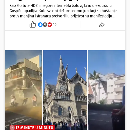
Kao što šute HDZ i njegovi internetski botovi, tako o ekocidu u
Gospiću upadljivo šute svi oni dežurni domoljubi koji su huškanje
protiv manjina i stranaca pretvorili u prijetvornu manifestaciju
ljubavi prema domovini.
49
IZ MINUTE U MINUTU