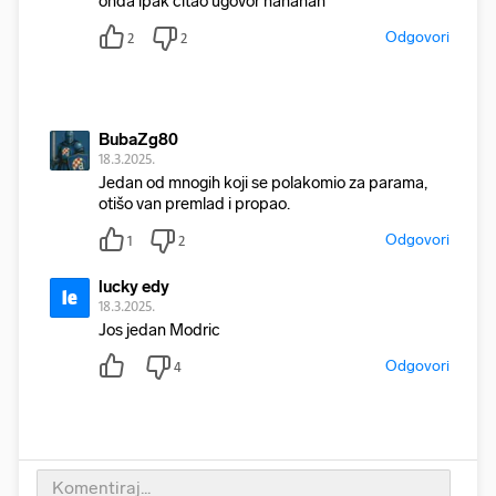
onda ipak citao ugovor hahahah
Odgovori
2
2
BubaZg80
18.3.2025.
Jedan od mnogih koji se polakomio za parama,
otišo van premlad i propao.
Odgovori
1
2
lucky edy
le
18.3.2025.
Jos jedan Modric
Odgovori
4