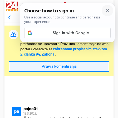
PRIJAVA
Komentari
11
Relevantni
Važna obavijest:
Svaki korisnik koji želi komentirati članke obvezan je
prethodno se upoznati s Pravilima komentiranja na web
portalu 24sata te sa
zabranama propisanim stavkom
2. članka 94. Zakona
.
Pravila komentiranja
pajoo01
pa
18.3.2025.