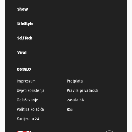
Show
LifeStyle
Sci/Tech
Viral
OSTALO
Impressum
Pretplata
Uvjeti korištenja
Pravila privatnosti
Oglašavanje
24sata.biz
Politika kolačića
RSS
Karijera u 24