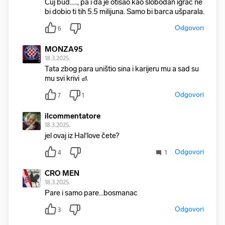
Čuj bud....., pa i da je otišao kao slobodan igrač ne
bi dobio ti tih 5.5 milijuna. Samo bi barca ušparala.
Odgovori
6
MONZA95
18.3.2025.
Tata zbog para uništio sina i karijeru mu a sad su
mu svi krivi 🚮
Odgovori
7
1
ilcommentatore
18.3.2025.
jel ovaj iz Hal'love čete?
Odgovori
4
1
CRO MEN
18.3.2025.
Pare i samo pare...bosmanac
Odgovori
3