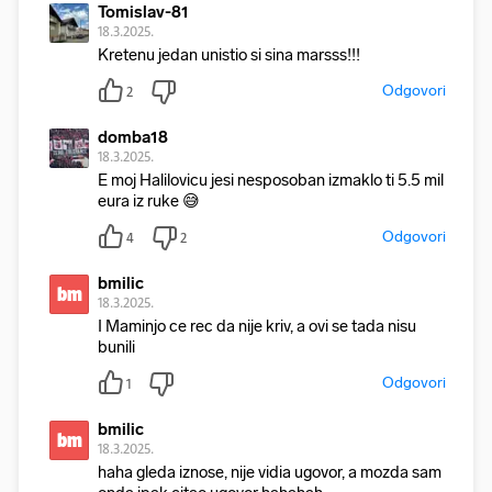
Tomislav-81
18.3.2025.
Kretenu jedan unistio si sina marsss!!!
Odgovori
2
domba18
18.3.2025.
E moj Halilovicu jesi nesposoban izmaklo ti 5.5 mil
eura iz ruke 😅
Odgovori
4
2
bmilic
bm
18.3.2025.
I Maminjo ce rec da nije kriv, a ovi se tada nisu
bunili
Odgovori
1
bmilic
bm
18.3.2025.
haha gleda iznose, nije vidia ugovor, a mozda sam