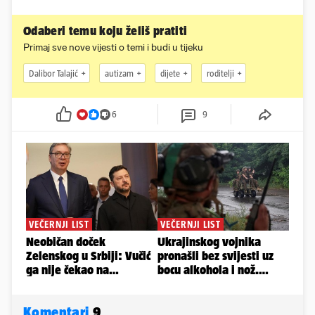
Odaberi temu koju želiš pratiti
Primaj sve nove vijesti o temi i budi u tijeku
Dalibor Talajić
autizam
dijete
roditelji
6
9
Komentari
9