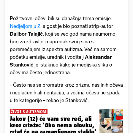
Požrtvovni očevi bili su današnja tema emisije
Nedjeljom u 2
, a gost je bio poznati strip-autor
Dalibor Talajić
, koji se već godinama neumorno
bori za zdravlje i napredak svog sina s
poremećajem iz spektra autizma. Već na samom
početku emisije, urednik i voditelj
Aleksandar
Stanković
je istaknuo kako je medijska slika o
očevima često jednostrana.
- Često nas se promatra kroz prizmu nasilnih očeva
i neplaćenih alimentacija, a većina očeva ne spada
u te kategorije - rekao je Stanković.
ŽIVOT S AUTIZMOM
Jakov (12) će vam sve reći, ali
kroz crteže: 'Ako nema olovku,
crtat će na zamagljenom staklu'