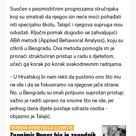
Suočen s pesimističnim prognozama stručnjaka
koji su smatrali da njegov sin neće moći pohađati
niti specijalnu školu, Talajić i njegova supruga nisu
odustali. Ključni pomak dogodio se zahvaljujući
ABA metodi (Applied Behavioral Analysis), koju su
otkrili u Beogradu. Ova metoda pomogla im je
pronaći strukturiran pristup u radu s djetetom,
učeći ga korak po korak svakodnevnim radnjama.
- U Hrvatskoj bi nam rekli da pustimo ono što mu
ne ide i da se fokusiramo na njegove jače strane.
No, u Beogradu su imali potpuno suprotan pristup:
važno je raditi upravo na onome što ne ide, jer
jednog dana dijete postaje odrasla osoba -
objasnio je Talajić.
VETERAN HRVATSKOGA GLUMIŠTA
Zvonimir Rogoz bio je zavodnik,