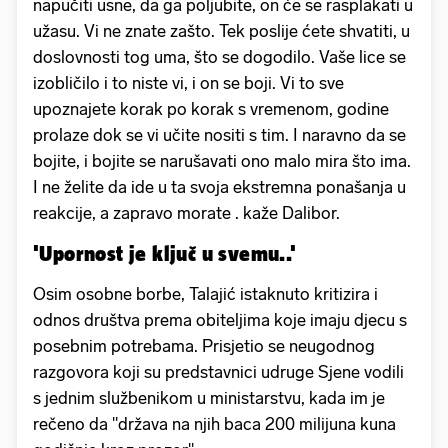
napučiti usne, da ga poljubite, on će se rasplakati u
užasu. Vi ne znate zašto. Tek poslije ćete shvatiti, u
doslovnosti tog uma, što se dogodilo. Vaše lice se
izobličilo i to niste vi, i on se boji. Vi to sve
upoznajete korak po korak s vremenom, godine
prolaze dok se vi učite nositi s tim. I naravno da se
bojite, i bojite se narušavati ono malo mira što ima.
I ne želite da ide u ta svoja ekstremna ponašanja u
reakcije, a zapravo morate . kaže Dalibor.
'Upornost je ključ u svemu..'
Osim osobne borbe, Talajić istaknuto kritizira i
odnos društva prema obiteljima koje imaju djecu s
posebnim potrebama. Prisjetio se neugodnog
razgovora koji su predstavnici udruge Sjene vodili
s jednim službenikom u ministarstvu, kada im je
rečeno da "država na njih baca 200 milijuna kuna