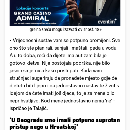
Igre na sreću mogu izazvati ovisnost. 18+
- Vrijednosni sustav vam se potpuno promijeni. Sve
ono što ste planirali, sanjali i maštali, pada u vodu.
A u to doba, reći da dijete ima autizam bila je
gotovo kletva. Nije postojala podrška, nije bilo
jasnih smjernica kako postupati. Kada vam
stručnjaci sugeriraju da pronađete mjesto gdje će
djetetu biti lijepo i da jednostavno nastavite život s
idejom da ćete imati još djece, to je za mene bilo
neprihvatljivo. Kod mene jednostavno nema 'ne' -
ispričao je Talajić.
'U Beogradu smo imali potpuno suprotan
pristup nego u Hrvatskoj'