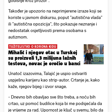
godišnje kroz prozor".
Također je upozorio na neprimjerene izraze koji se
koriste u javnom diskursu, poput "autistična vlada"
ili "autistična opozicija", što pokazuje neznanje i
nedostatak osjetljivosti prema osobama s
autizmom.
TUŽITELJSTVO O KORONA KIDU
Mihalić i njegov otac u Turskoj
su proizveli 1,3 milijuna lažnih
testova, novac je oročio u banci
Unatoč izazovima, Talajić je uspio ostvariti
uspješnu karijeru kao strip-autor. Crtanje je, kako
kaže, njegov bijeg i izvor snage.
- Dnevno bih obavljao sve što treba, a noću bih
crtao, uz pomoć budilice koja bi me podsjećala da
je vrijeme za rad. Upornost je ključ u svemu, bilo da