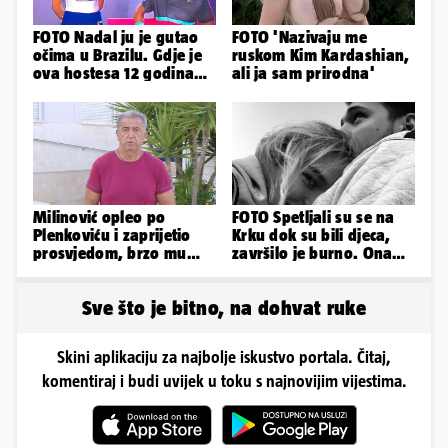
FOTO Nadal ju je gutao
FOTO 'Nazivaju me
očima u Brazilu. Gdje je
ruskom Kim Kardashian,
ova hostesa 12 godina
ali ja sam prirodna'
poslije i kako izgleda?
Milinović opleo po
FOTO Spetljali su se na
Plenkoviću i zaprijetio
Krku dok su bili djeca,
prosvjedom, brzo mu
završilo je burno. Ona
stigao odgovor građana
sad želi 50 milijuna eura
Gospića
Sve što je bitno, na dohvat ruke
Skini aplikaciju za najbolje iskustvo portala. Čitaj,
komentiraj i budi uvijek u toku s najnovijim vijestima.