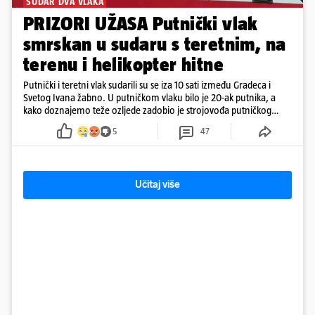
SUDAR DVA VLAKA
PRIZORI UŽASA Putnički vlak
smrskan u sudaru s teretnim, na
terenu i helikopter hitne
Putnički i teretni vlak sudarili su se iza 10 sati između Gradeca i
Svetog Ivana žabno. U putničkom vlaku bilo je 20-ak putnika, a
kako doznajemo teže ozljede zadobio je strojovođa putničkog
vlaka. Zatvoren je promet, a fotoreporteri Prigorskog objavili su
5
47
prve snimke s mjesta sudara
Učitaj više