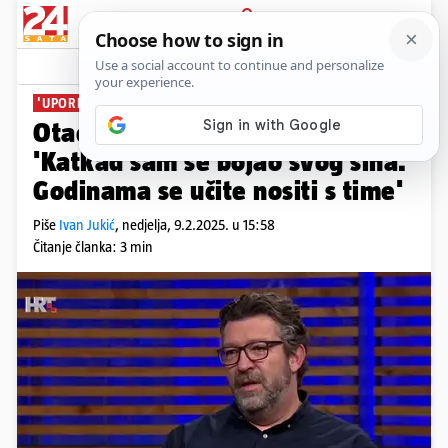
PRIJAVA
News
Komentari
9
'UPORNOST JE KLJUČ'
Otac djeteta s autizmom:
'Katkad sam se bojao svog sina.
Godinama se učite nositi s time'
Piše
Ivan Jukić
,
nedjelja, 9.2.2025. u 15:58
Čitanje članka: 3 min