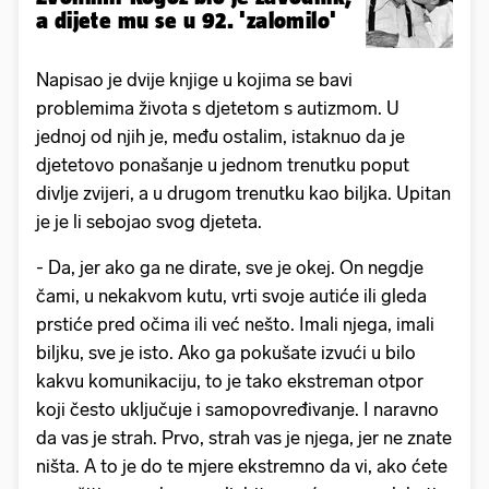
a dijete mu se u 92. 'zalomilo'
Napisao je dvije knjige u kojima se bavi
problemima života s djetetom s autizmom. U
jednoj od njih je, među ostalim, istaknuo da je
djetetovo ponašanje u jednom trenutku poput
divlje zvijeri, a u drugom trenutku kao biljka. Upitan
je je li sebojao svog djeteta.
- Da, jer ako ga ne dirate, sve je okej. On negdje
čami, u nekakvom kutu, vrti svoje autiće ili gleda
prstiće pred očima ili već nešto. Imali njega, imali
biljku, sve je isto. Ako ga pokušate izvući u bilo
kakvu komunikaciju, to je tako ekstreman otpor
koji često uključuje i samopovređivanje. I naravno
da vas je strah. Prvo, strah vas je njega, jer ne znate
ništa. A to je do te mjere ekstremno da vi, ako ćete