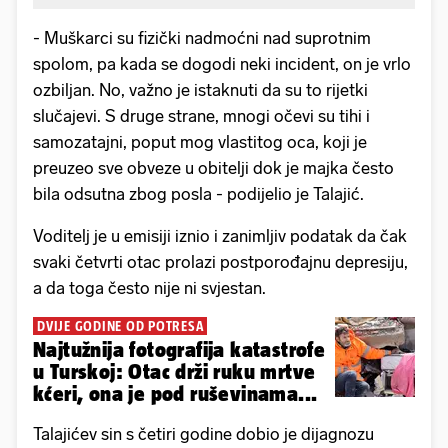
- Muškarci su fizički nadmoćni nad suprotnim
spolom, pa kada se dogodi neki incident, on je vrlo
ozbiljan. No, važno je istaknuti da su to rijetki
slučajevi. S druge strane, mnogi očevi su tihi i
samozatajni, poput mog vlastitog oca, koji je
preuzeo sve obveze u obitelji dok je majka često
bila odsutna zbog posla - podijelio je Talajić.
Voditelj je u emisiji iznio i zanimljiv podatak da čak
svaki četvrti otac prolazi postporođajnu depresiju,
a da toga često nije ni svjestan.
DVIJE GODINE OD POTRESA
Najtužnija fotografija katastrofe
u Turskoj: Otac drži ruku mrtve
kćeri, ona je pod ruševinama...
Talajićev sin s četiri godine dobio je dijagnozu