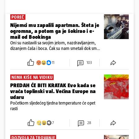
POREČ
Nijemci mu zapalili apartman. Šteta je
ogromna, a potom ga je šokirao i e-
mail od Bookinga
Oni su nastavili sa svojim jelom, nazdravljanjem,
dizanjem čaša i boca. Čak su nam smetali dok smo
u panici kupili crijeva kako bismo pokušali ugasiti
požar, rekao je vlasnik
11
103
NEMA KIŠE NA VIDIKU
PREDAH ĆE BITI KRATAK Evo kada se
vraća toplinski val. Većina Europe na
udaru
Početkom sljedećeg tjedna temperature će opet
rasti
7
28
DOZVOLA ZA TROVANJE