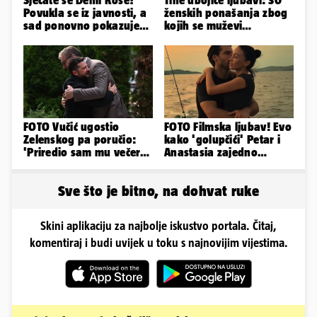
Sjećate se Demi Rose?
Tihe ubojice ljubavi: 30
Povukla se iz javnosti, a
ženskih ponašanja zbog
sad ponovno pokazuje
kojih se muževi
obline. Ovako izgleda
emocionalno distanciraju
FOTO Vučić ugostio
FOTO Filmska ljubav! Evo
Zelenskog pa poručio:
kako 'golupčići' Petar i
'Priredio sam mu večeru
Anastasia zajedno
i poželio dobrodošlicu'
provode ljetne dane
Sve što je bitno, na dohvat ruke
Skini aplikaciju za najbolje iskustvo portala. Čitaj,
komentiraj i budi uvijek u toku s najnovijim vijestima.