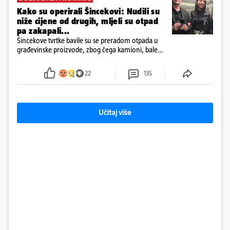
Kako su operirali Šincekovi: Nudili su
niže cijene od drugih, mljeli su otpad
pa zakapali...
Šincekove tvrtke bavile su se preradom otpada u
građevinske proizvode, zbog čega kamioni, bale
plastike i samljeveni materijal dugo nisu izazivali
sumnju
22
135
Učitaj više