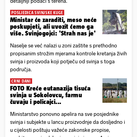
detaljniji podaci s terena.
POSLJEDICA SVINJSKE KUGE
Ministar će zaraditi, meso neće
poskupjeti, ali uvozit ćemo ga
više. Svinjogojci: 'Strah nas je'
Naselje se već nalazi u zoni zaštite s prethodno
propisanim strožim mjerama kontrole kretanja živih
svinja i proizvoda koji potječu od svinja s toga
područja.
CRNI DANI
FOTO Kreće eutanazija tisuća
svinja u Sokolovcu, farmu
čuvaju i policajci...
Ministarstvo ponovno apelira na sve posjednike
svinja i subjekte u lancu proizvodnje da dosljedno i
u cijelosti poštuju važeće zakonske propise,