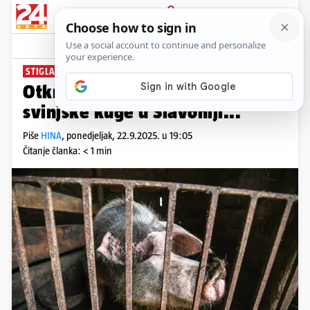
PRIJAVA
News
Komentari
2
STIGLA POTVRDA
Otkrili dva nova slučaja afričke
svinjske kuge u Slavoniji...
Piše
HINA
,
ponedjeljak, 22.9.2025. u 19:05
Čitanje članka: < 1 min