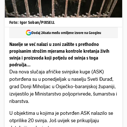
Foto: Igor Soban/PIXSELL
Dodaj 24sata među omiljene izvore na Googleu
Naselje se već nalazi u zoni zaštite s prethodno
propisanim strožim mjerama kontrole kretanja živih
svinja i proizvoda koji potječu od svinja s toga
područja...
Dva nova slučaja afričke svinjske kuge (ASK)
potvrđena su u ponedjeljak u naselju Sveti Đurađ,
grad Donji Miholjac u Osječko-baranjskoj županiji,
izvijestilo je Ministarstvo poljoprivrede, šumarstva i
ribarstva.
U objektima u kojima je potvrđen ASK nalazilo se
otprilike 20 svinja. Još uvijek se prikupljaju