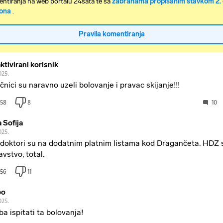
ntiranja na web portalu 24sata te sa
zabranama propisanim stavkom 2. 
ona
.
Pravila komentiranja
ktivirani korisnik
025.
ečnici su naravno uzeli bolovanje i pravac skijanje!!!
58
8
10
a Sofija
025.
 doktori su na dodatnim platnim listama kod Dragančeta. HDZ 
avstvo, total.
56
11
bo
025.
ba ispitati ta bolovanja!