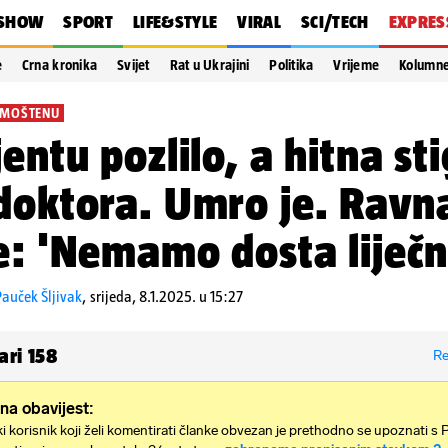
SHOW
SPORT
LIFE&STYLE
VIRAL
SCI/TECH
EXPRES
e
Crna kronika
Svijet
Rat u Ukrajini
Politika
Vrijeme
Kolumn
IMOŠTENU
jentu pozlilo, a hitna sti
doktora. Umro je. Ravna
e: 'Nemamo dosta liječn
auček Šljivak
,
srijeda, 8.1.2025. u 15:27
ari
158
Re
na obavijest:
i korisnik koji želi komentirati članke obvezan je prethodno se upoznati s 