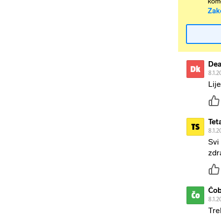
kome
Zak
Dea
Dk
8.1.2
Lij
Tet
TS
8.1.2
Svi
zdr
Čo
Čo
8.1.2
Tre