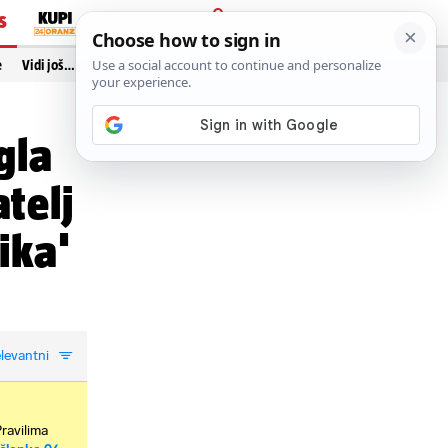
S
PRIJAVA
e
Vidi još…
gla
telj
ika'
levantni
Pravilima