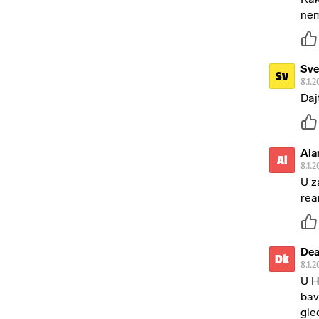
nem
Sve
Sv
8.1.2
Daj
Ala
Al
8.1.2
U z
rea
Dea
Dk
8.1.2
U H
bav
gle