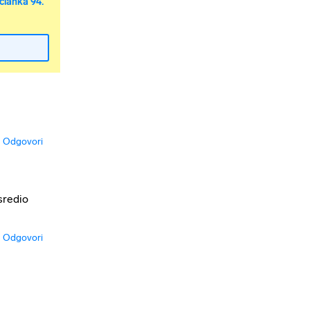
članka 94.
Odgovori
sredio
Odgovori