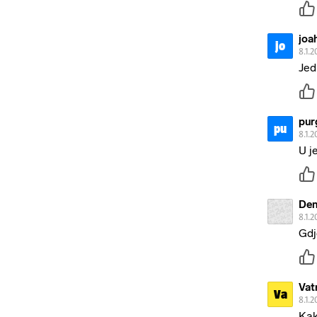
joa
jo
8.1.2
Jed
pur
pu
8.1.2
U j
Den
8.1.2
Gdj
Vat
Va
8.1.2
Kak