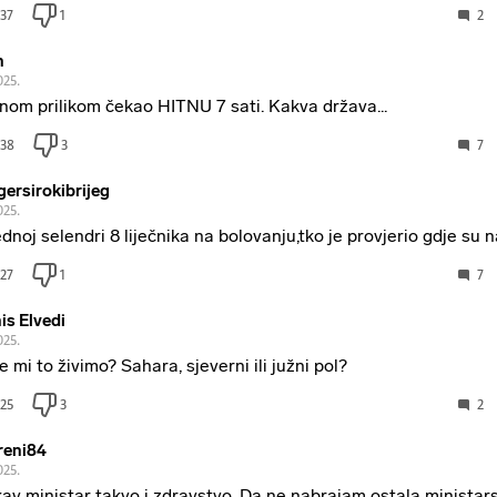
37
1
2
h
025.
nom prilikom čekao HITNU 7 sati. Kakva država...
38
3
7
gersirokibrijeg
025.
ednoj selendri 8 liječnika na bolovanju,tko je provjerio gdje su n
27
1
7
is Elvedi
025.
e mi to živimo? Sahara, sjeverni ili južni pol?
25
3
2
reni84
025.
av ministar takvo i zdravstvo. Da ne nabrajam ostala ministars