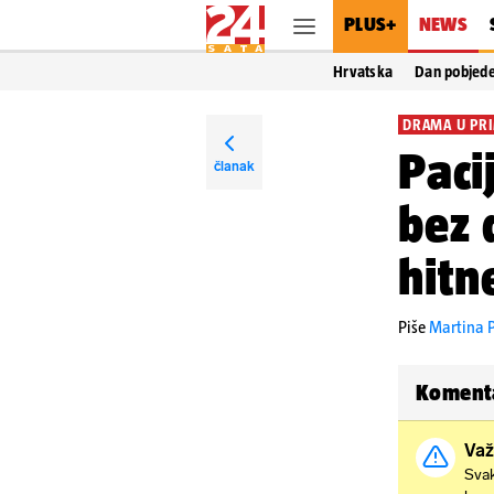
PLUS+
NEWS
Hrvatska
Dan pobjed
DRAMA U PR
Paci
članak
bez 
hitn
Piše
Martina P
Koment
Važ
Svak