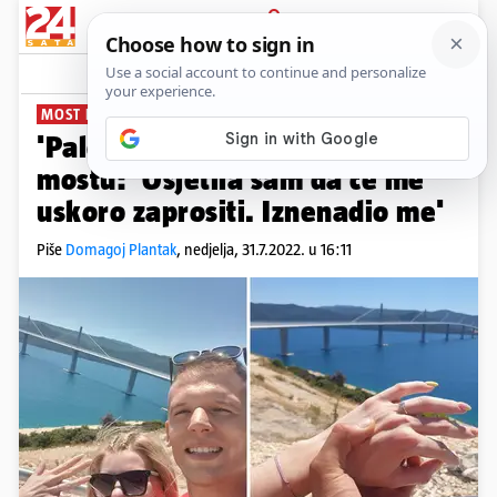
PRIJAVA
News
Komentari
84
MOST KOJI SPAJA
'Pale' prve zaruke na Pelješkom
mostu: 'Osjetila sam da će me
uskoro zaprositi. Iznenadio me'
Piše
Domagoj Plantak
,
nedjelja, 31.7.2022. u 16:11