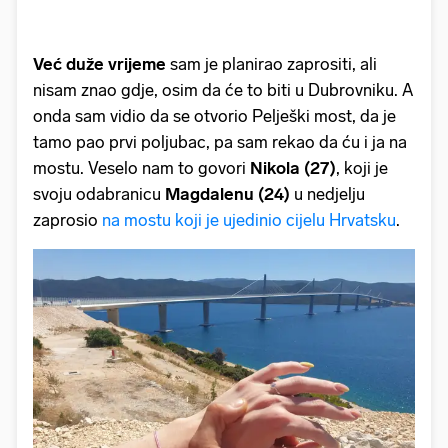
Već duže vrijeme
sam je planirao zaprositi, ali
nisam znao gdje, osim da će to biti u Dubrovniku. A
onda sam vidio da se otvorio Pelješki most, da je
tamo pao prvi poljubac, pa sam rekao da ću i ja na
mostu. Veselo nam to govori
Nikola (27)
, koji je
svoju odabranicu
Magdalenu (24)
u nedjelju
zaprosio
na mostu koji je ujedinio cijelu Hrvatsku
.