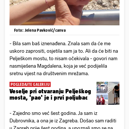
Foto: Jelena Pavković/canva
- Bila sam baš iznenađena. Znala sam da će me
uskoro zaprositi, osjetila sam ja to. Ali da će biti na
Pelješkom mostu, to nisam očekivala - govori nam
nasmiješena Magdalena, koja je već podijelila
sretnu vijest na društvenim mrežama.
POGLEDAJTE GALERIJU
Veselje pri otvaranju Pelješkog
mosta, 'pao' je i prvi poljubac
- Zajedno smo već šest godina. Ja sam iz
Dubrovnika, a ona je iz Zagreba. Došao sam raditi
u Zagreb prije šest godina, a upoznali smo se na