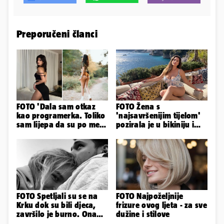
Preporučeni članci
FOTO 'Dala sam otkaz
FOTO Žena s
kao programerka. Toliko
'najsavršenijim tijelom'
sam lijepa da su po meni
pozirala je u bikiniju i
napravili lutku'
pokazala svoje bujne
obline...
FOTO Spetljali su se na
FOTO Najpoželjnije
Krku dok su bili djeca,
frizure ovog ljeta - za sve
završilo je burno. Ona
dužine i stilove
sad želi 50 milijuna eura