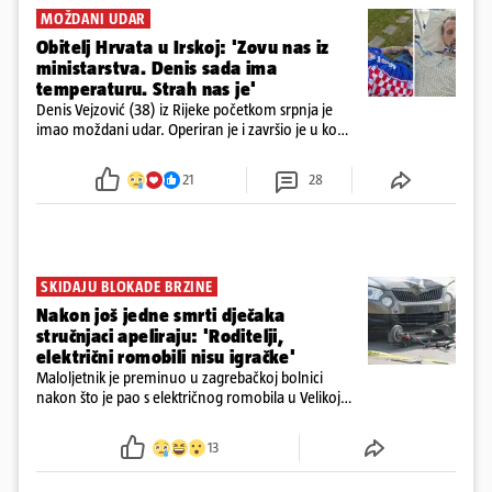
MOŽDANI UDAR
Obitelj Hrvata u Irskoj: 'Zovu nas iz
ministarstva. Denis sada ima
temperaturu. Strah nas je'
Denis Vejzović (38) iz Rijeke početkom srpnja je
imao moždani udar. Operiran je i završio je u komi.
Obitelj ga želi prebaciti u Hrvatsku, kažu kako
tamošnji liječnici ne vjeruju u oporavak: 'Imamo
21
28
72 sata'
SKIDAJU BLOKADE BRZINE
Nakon još jedne smrti dječaka
stručnjaci apeliraju: 'Roditelji,
električni romobili nisu igračke'
Maloljetnik je preminuo u zagrebačkoj bolnici
nakon što je pao s električnog romobila u Velikoj
Gorici. Liječnici: ‘Ozljede su sve jezivije’
13