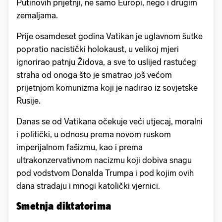
Putinovih prijetnji, ne samo Europi, nego i drugim
zemaljama.
Prije osamdeset godina Vatikan je uglavnom šutke
popratio nacistički holokaust, u velikoj mjeri
ignorirao patnju Židova, a sve to uslijed rastućeg
straha od onoga što je smatrao još većom
prijetnjom komunizma koji je nadirao iz sovjetske
Rusije.
Danas se od Vatikana očekuje veći utjecaj, moralni
i politički, u odnosu prema novom ruskom
imperijalnom fašizmu, kao i prema
ultrakonzervativnom nacizmu koji dobiva snagu
pod vodstvom Donalda Trumpa i pod kojim ovih
dana stradaju i mnogi katolički vjernici.
Smetnja diktatorima