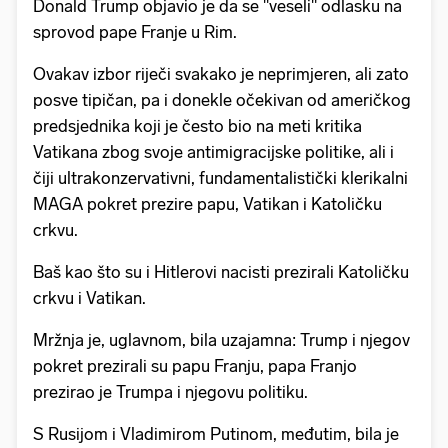
Donald Trump objavio je da se "veseli" odlasku na
sprovod pape Franje u Rim.
Ovakav izbor riječi svakako je neprimjeren, ali zato
posve tipičan, pa i donekle očekivan od američkog
predsjednika koji je često bio na meti kritika
Vatikana zbog svoje antimigracijske politike, ali i
čiji ultrakonzervativni, fundamentalistički klerikalni
MAGA pokret prezire papu, Vatikan i Katoličku
crkvu.
Baš kao što su i Hitlerovi nacisti prezirali Katoličku
crkvu i Vatikan.
Mržnja je, uglavnom, bila uzajamna: Trump i njegov
pokret prezirali su papu Franju, papa Franjo
prezirao je Trumpa i njegovu politiku.
S Rusijom i Vladimirom Putinom, međutim, bila je