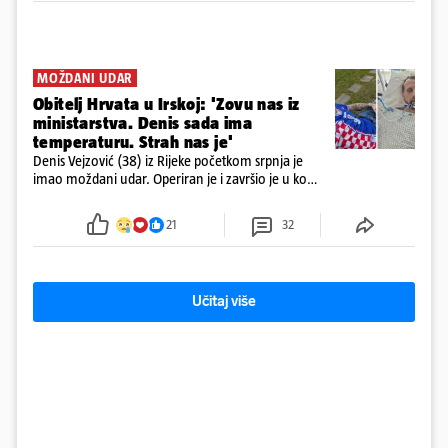
MOŽDANI UDAR
Obitelj Hrvata u Irskoj: 'Zovu nas iz
ministarstva. Denis sada ima
temperaturu. Strah nas je'
Denis Vejzović (38) iz Rijeke početkom srpnja je
imao moždani udar. Operiran je i završio je u komi.
Obitelj ga želi prebaciti u Hrvatsku, kažu kako
tamošnji liječnici ne vjeruju u oporavak: 'Imamo
21
32
72 sata'
Učitaj više