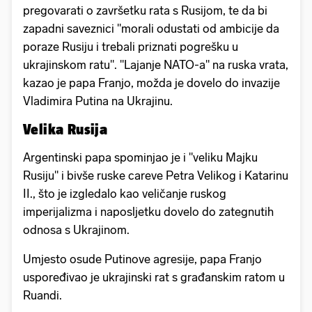
pregovarati o završetku rata s Rusijom, te da bi
zapadni saveznici "morali odustati od ambicije da
poraze Rusiju i trebali priznati pogrešku u
ukrajinskom ratu". "Lajanje NATO-a" na ruska vrata,
kazao je papa Franjo, možda je dovelo do invazije
Vladimira Putina na Ukrajinu.
Velika Rusija
Argentinski papa spominjao je i "veliku Majku
Rusiju" i bivše ruske careve Petra Velikog i Katarinu
II., što je izgledalo kao veličanje ruskog
imperijalizma i naposljetku dovelo do zategnutih
odnosa s Ukrajinom.
Umjesto osude Putinove agresije, papa Franjo
uspoređivao je ukrajinski rat s građanskim ratom u
Ruandi.