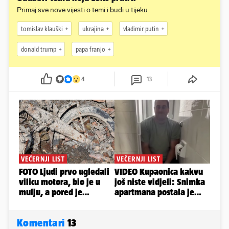
Primaj sve nove vijesti o temi i budi u tijeku
tomislav klauški
ukrajina
vladimir putin
donald trump
papa franjo
4
13
Komentari
13