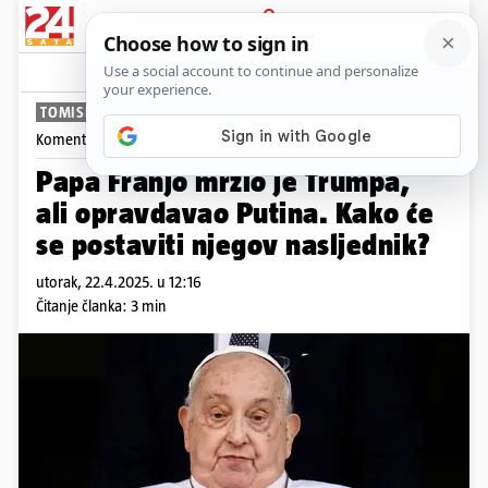
PRIJAVA
News
Komentari
13
TOMISLAV KLAUŠKI
Komentira
Tomislav Klauški
Papa Franjo mrzio je Trumpa,
ali opravdavao Putina. Kako će
se postaviti njegov nasljednik?
utorak, 22.4.2025. u 12:16
Čitanje članka: 3 min