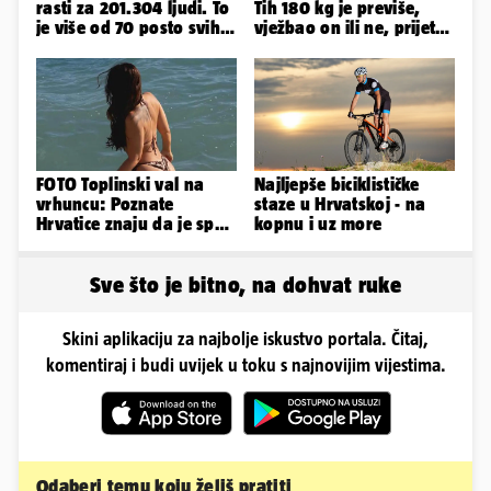
rasti za 201.304 ljudi. To
Tih 180 kg je previše,
je više od 70 posto svih
vježbao on ili ne, prijete
branitelja
mu mnoge komplikacije
FOTO Toplinski val na
Najljepše biciklističke
vrhuncu: Poznate
staze u Hrvatskoj - na
Hrvatice znaju da je spas
kopnu i uz more
u minijaturnom bikiniju
Sve što je bitno, na dohvat ruke
Skini aplikaciju za najbolje iskustvo portala. Čitaj,
komentiraj i budi uvijek u toku s najnovijim vijestima.
Odaberi temu koju želiš pratiti