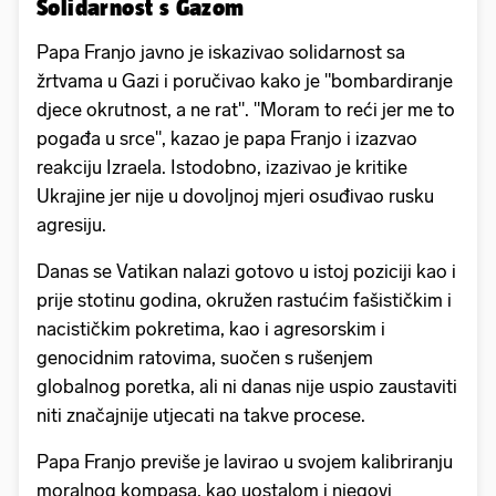
Solidarnost s Gazom
Papa Franjo javno je iskazivao solidarnost sa
žrtvama u Gazi i poručivao kako je "bombardiranje
djece okrutnost, a ne rat". "Moram to reći jer me to
pogađa u srce", kazao je papa Franjo i izazvao
reakciju Izraela. Istodobno, izazivao je kritike
Ukrajine jer nije u dovoljnoj mjeri osuđivao rusku
agresiju.
Danas se Vatikan nalazi gotovo u istoj poziciji kao i
prije stotinu godina, okružen rastućim fašističkim i
nacističkim pokretima, kao i agresorskim i
genocidnim ratovima, suočen s rušenjem
globalnog poretka, ali ni danas nije uspio zaustaviti
niti značajnije utjecati na takve procese.
Papa Franjo previše je lavirao u svojem kalibriranju
moralnog kompasa, kao uostalom i njegovi