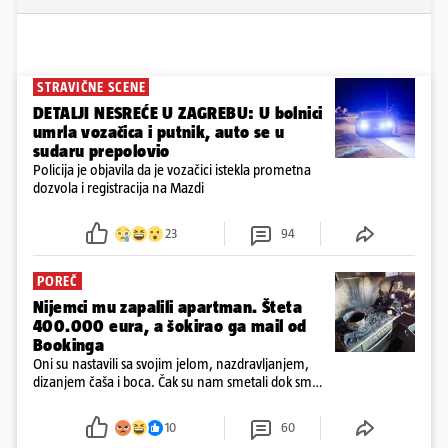
STRAVIČNE SCENE
DETALJI NESREĆE U ZAGREBU: U bolnici
umrla vozačica i putnik, auto se u
sudaru prepolovio
Policija je objavila da je vozačici istekla prometna
dozvola i registracija na Mazdi
23
94
POREČ
Nijemci mu zapalili apartman. Šteta
400.000 eura, a šokirao ga mail od
Bookinga
Oni su nastavili sa svojim jelom, nazdravljanjem,
dizanjem čaša i boca. Čak su nam smetali dok smo
u panici kupili crijeva kako bismo pokušali ugasiti
požar, rekao je vlasnik
10
60