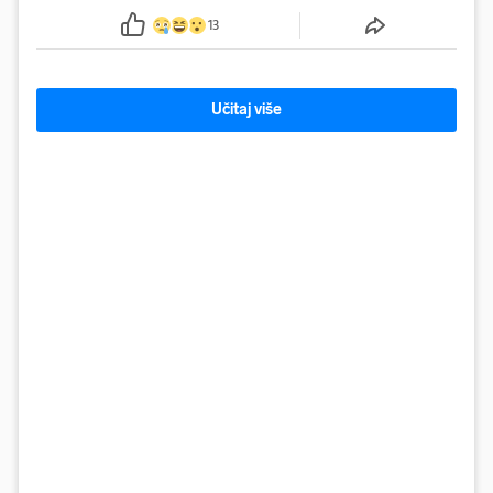
13
Učitaj više