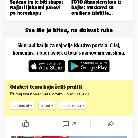
Suđeno im je biti skupa:
FOTO Atmosfera kao iz
Najjači ljubavni parovi
bajke: Muškovci su
po horoskopu
omiljeno izletište
Zadrana, pogledajte
zašto
Sve što je bitno, na dohvat ruke
Skini aplikaciju za najbolje iskustvo portala. Čitaj,
komentiraj i budi uvijek u toku s najnovijim vijestima.
Odaberi temu koju želiš pratiti
Primaj sve nove vijesti o temi i budi u tijeku
automobil
porod
ostale vijesti
70