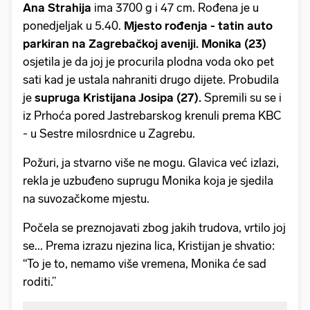
Ana
Strahija
ima 3700 g i 47 cm. Rođena je u
ponedjeljak u 5.40.
Mjesto rođenja - tatin auto
parkiran na Zagrebačkoj aveniji. Monika (23)
osjetila je da joj je procurila plodna voda oko pet
sati kad je ustala nahraniti drugo dijete. Probudila
je
supruga Kristijana Josipa (27).
Spremili su se i
iz Prhoća pored Jastrebarskog krenuli prema KBC
- u Sestre milosrdnice u Zagrebu.
Požuri, ja stvarno više ne mogu. Glavica već izlazi,
rekla je uzbuđeno suprugu Monika koja je sjedila
na suvozačkome mjestu.
Počela se preznojavati zbog jakih trudova, vrtilo joj
se... Prema izrazu njezina lica, Kristijan je shvatio:
“To je to, nemamo više vremena, Monika će sad
roditi.”