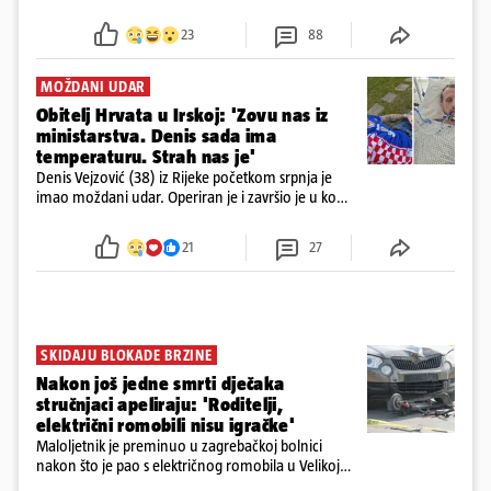
23
88
MOŽDANI UDAR
Obitelj Hrvata u Irskoj: 'Zovu nas iz
ministarstva. Denis sada ima
temperaturu. Strah nas je'
Denis Vejzović (38) iz Rijeke početkom srpnja je
imao moždani udar. Operiran je i završio je u komi.
Obitelj ga želi prebaciti u Hrvatsku, kažu kako
tamošnji liječnici ne vjeruju u oporavak: 'Imamo
21
27
72 sata'
SKIDAJU BLOKADE BRZINE
Nakon još jedne smrti dječaka
stručnjaci apeliraju: 'Roditelji,
električni romobili nisu igračke'
Maloljetnik je preminuo u zagrebačkoj bolnici
nakon što je pao s električnog romobila u Velikoj
Gorici. Liječnici: ‘Ozljede su sve jezivije’