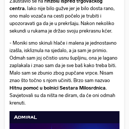
Zaustavio se na
rinzolu ispred trgovačkog
centra.
Iako nije bilo gužve jer je bilo dosta rano,
ono malo vozača na cesti počelo je trubiti i
upozoravati ga da je u prekršaju. Nakon nekoliko
sekundi u rukama je držao svoju prekrasnu kćer.
- Moniki smo skinuli hlače i malena je jednostavno
izašla, iskliznula na sjedalo, a ja sam je primio.
Odmah sam joj očistio usnu šupljinu, ona je lagano
zaplakala i znao sam da je sve baš kako treba biti.
Malo sam se zbunio zbog pupčane vrpce. Nisam
znao što točno s njom učiniti. Brzo sam nazvao
Hitnu pomoć u bolnici Sestara Milosrdnica
.
Savjetovali su da ništa ne diram, da će oni odmah
krenuti.