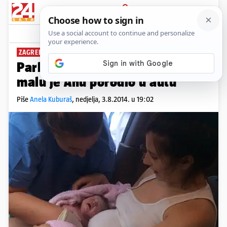
PRIJAVA
News
Komentari
70
ZAGREB
Parking porod: Tata Kristijan
malu je Anu porodio u autu
Piše
Anela Kuburaš
,
nedjelja, 3.8.2014. u 19:02