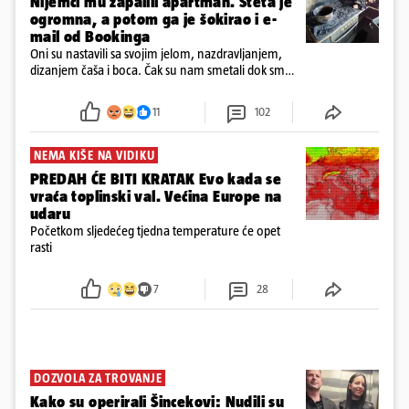
Nijemci mu zapalili apartman. Šteta je
ogromna, a potom ga je šokirao i e-
mail od Bookinga
Oni su nastavili sa svojim jelom, nazdravljanjem,
dizanjem čaša i boca. Čak su nam smetali dok smo
u panici kupili crijeva kako bismo pokušali ugasiti
požar, rekao je vlasnik
11
102
NEMA KIŠE NA VIDIKU
PREDAH ĆE BITI KRATAK Evo kada se
vraća toplinski val. Većina Europe na
udaru
Početkom sljedećeg tjedna temperature će opet
rasti
7
28
DOZVOLA ZA TROVANJE
Kako su operirali Šincekovi: Nudili su