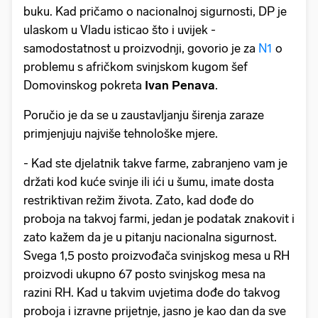
buku. Kad pričamo o nacionalnoj sigurnosti, DP je
ulaskom u Vladu isticao što i uvijek -
samodostatnost u proizvodnji, govorio je za
N1
o
problemu s afričkom svinjskom kugom šef
Domovinskog pokreta
Ivan Penava
.
Poručio je da se u zaustavljanju širenja zaraze
primjenjuju najviše tehnološke mjere.
- Kad ste djelatnik takve farme, zabranjeno vam je
držati kod kuće svinje ili ići u šumu, imate dosta
restriktivan režim života. Zato, kad dođe do
proboja na takvoj farmi, jedan je podatak znakovit i
zato kažem da je u pitanju nacionalna sigurnost.
Svega 1,5 posto proizvođača svinjskog mesa u RH
proizvodi ukupno 67 posto svinjskog mesa na
razini RH. Kad u takvim uvjetima dođe do takvog
proboja i izravne prijetnje, jasno je kao dan da sve