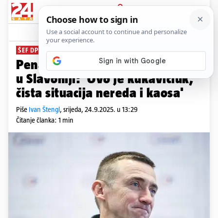
PRIJAVA
News
Komentari
9
ŠEF DP-A
Penava o afričkoj svinjskoj kugi
u Slavoniji: 'Ovo je kukavičluk,
čista situacija nereda i kaosa'
Piše
Ivan Štengl
,
srijeda, 24.9.2025. u 13:29
Čitanje članka: 1 min