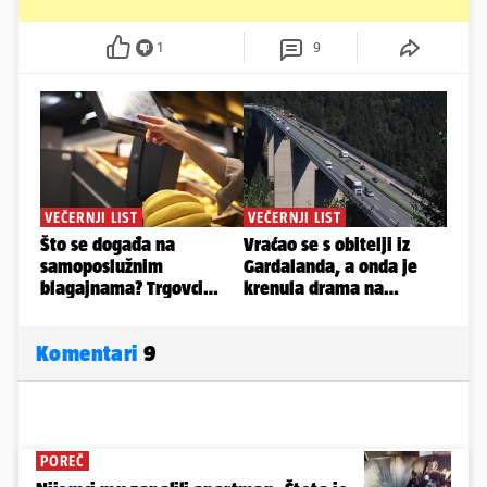
1
9
Komentari
9
POREČ