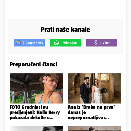
Prati naše kanale
Preporučeni članci
FOTO Grudnjaci su
Ana iz 'Braka na prvu'
precijenjeni: Halle Berry
danas je
pokazala dekolte u
neprepoznatljiva:
zavodljivoj satenskoj
Odselila je iz Hrvatske, a
haljinici
ovako sad izgleda