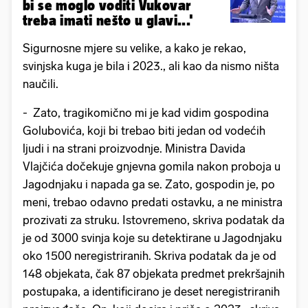
bi se moglo voditi Vukovar
treba imati nešto u glavi...'
Sigurnosne mjere su velike, a kako je rekao,
svinjska kuga je bila i 2023., ali kao da nismo ništa
naučili.
- Zato, tragikomično mi je kad vidim gospodina
Golubovića, koji bi trebao biti jedan od vodećih
ljudi i na strani proizvodnje. Ministra Davida
Vlajčića dočekuje gnjevna gomila nakon proboja u
Jagodnjaku i napada ga se. Zato, gospodin je, po
meni, trebao odavno predati ostavku, a ne ministra
prozivati za struku. Istovremeno, skriva podatak da
je od 3000 svinja koje su detektirane u Jagodnjaku
oko 1500 neregistriranih. Skriva podatak da je od
148 objekata, čak 87 objekata predmet prekršajnih
postupaka, a identificirano je deset neregistriranih