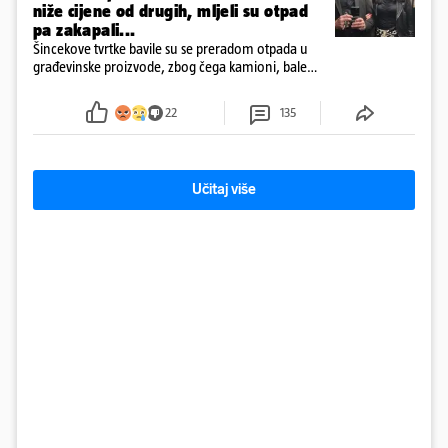
niže cijene od drugih, mljeli su otpad
pa zakapali...
Šincekove tvrtke bavile su se preradom otpada u
građevinske proizvode, zbog čega kamioni, bale
plastike i samljeveni materijal dugo nisu izazivali
sumnju
22
135
Učitaj više