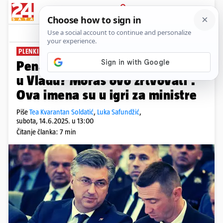
PRIJAVA
News
Komentari
27
PLENKI PRESLAGUJE VLADU
PLUS+
Penavi stigao ultimatum: 'Želiš
u Vladu? Moraš ovo žrtvovati'.
Ova imena su u igri za ministre
Piše
Tea Kvarantan Soldatić
,
Luka Safundžić
,
subota, 14.6.2025. u 13:00
Čitanje članka: 7 min