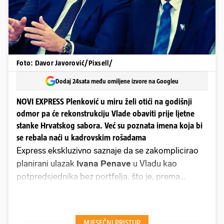
Foto: Davor Javorović/Pixsell/
Dodaj 24sata među omiljene izvore na Googleu
NOVI EXPRESS Plenković u miru želi otići na godišnji
odmor pa će rekonstrukciju Vlade obaviti prije ljetne
stanke Hrvatskog sabora. Već su poznata imena koja bi
se rebala naći u kadrovskim rošadama
Express ekskluzivno saznaje da se zakomplicirao
planirani ulazak
Ivana Penave
u Vladu kao
potpredsjednika bez portfelja, što je, prema
koalicijskom sporazumu, trebala biti formalnost.
HDZ je Domovinskom pokretu jasno dao do znanja
da se, ako želi potpredsjedničku fotelju, mora