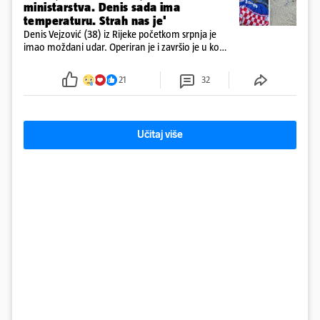
ministarstva. Denis sada ima
temperaturu. Strah nas je'
Denis Vejzović (38) iz Rijeke početkom srpnja je
imao moždani udar. Operiran je i završio je u komi.
Obitelj ga želi prebaciti u Hrvatsku, kažu kako
tamošnji liječnici ne vjeruju u oporavak: 'Imamo
21
32
72 sata'
Učitaj više