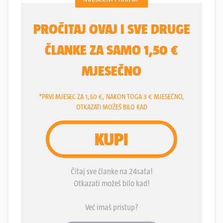
odreći jednog ministarstva. U suprotnom neka
zadrži tri resora (poljoprivreda, gospodarstvo,
demografija), ali neka zaboravi višu funkciju.