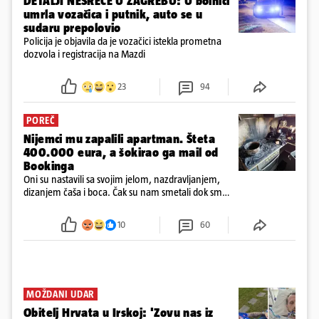
DETALJI NESREĆE U ZAGREBU: U bolnici
umrla vozačica i putnik, auto se u
sudaru prepolovio
Policija je objavila da je vozačici istekla prometna
dozvola i registracija na Mazdi
23
94
POREČ
Nijemci mu zapalili apartman. Šteta
400.000 eura, a šokirao ga mail od
Bookinga
Oni su nastavili sa svojim jelom, nazdravljanjem,
dizanjem čaša i boca. Čak su nam smetali dok smo
u panici kupili crijeva kako bismo pokušali ugasiti
požar, rekao je vlasnik
10
60
MOŽDANI UDAR
Obitelj Hrvata u Irskoj: 'Zovu nas iz