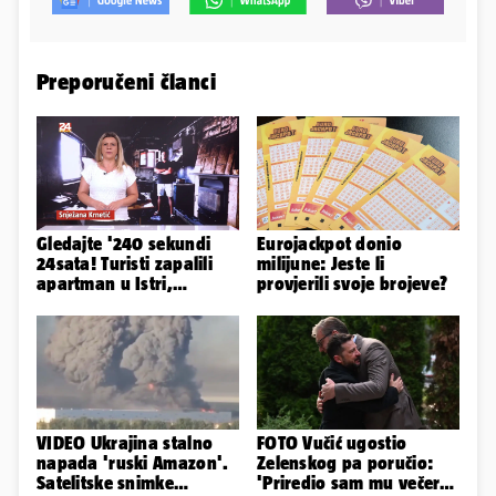
Preporučeni članci
Gledajte '240 sekundi
Eurojackpot donio
24sata! Turisti zapalili
milijune: Jeste li
apartman u Istri,
provjerili svoje brojeve?
vlasnik: 'Sezona mi je
završena'
VIDEO Ukrajina stalno
FOTO Vučić ugostio
napada 'ruski Amazon'.
Zelenskog pa poručio:
Satelitske snimke
'Priredio sam mu večeru