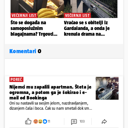
Komentari
0
POREČ
Nijemci mu zapalili apartman. Šteta je
ogromna, a potom ga je šokirao i e-
mail od Bookinga
Oni su nastavili sa svojim jelom, nazdravljanjem,
dizanjem čaša i boca. Čak su nam smetali dok smo
u panici kupili crijeva kako bismo pokušali ugasiti
požar, rekao je vlasnik
11
103