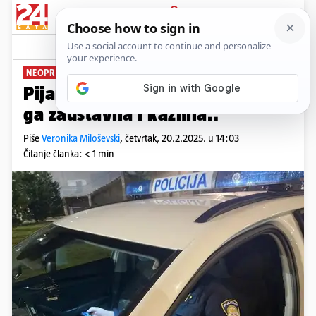
PRIJAVA
News
Komentari
0
NEOPREZNA VOŽNJA DUBROVNIKOM
Pijan vozio teretnjak, policija
ga zaustavila i kaznila..
Piše
Veronika Miloševski
,
četvrtak, 20.2.2025. u 14:03
Čitanje članka: < 1 min