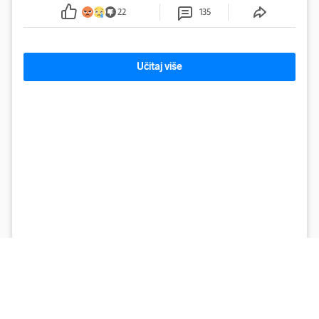
sumnju
22
135
Učitaj više