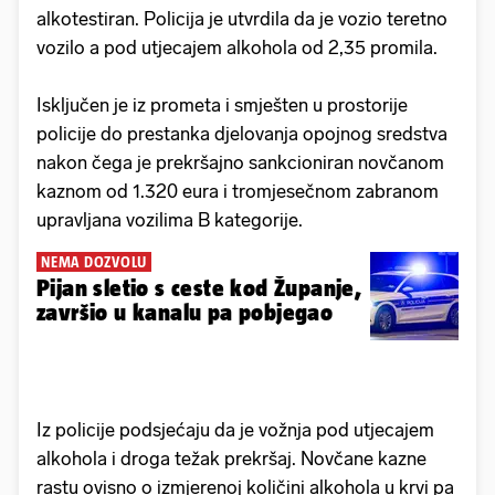
alkotestiran. Policija je utvrdila da je vozio teretno
vozilo a pod utjecajem alkohola od 2,35 promila.
Isključen je iz prometa i smješten u prostorije
policije do prestanka djelovanja opojnog sredstva
nakon čega je prekršajno sankcioniran novčanom
kaznom od 1.320 eura i tromjesečnom zabranom
upravljana vozilima B kategorije.
NEMA DOZVOLU
Pijan sletio s ceste kod Županje,
završio u kanalu pa pobjegao
Iz policije podsjećaju da je vožnja pod utjecajem
alkohola i droga težak prekršaj. Novčane kazne
rastu ovisno o izmjerenoj količini alkohola u krvi pa