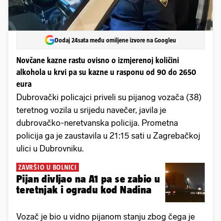
Dodaj 24sata među omiljene izvore na Googleu
Novčane kazne rastu ovisno o izmjerenoj količini
alkohola u krvi pa su kazne u rasponu od 90 do 2650
eura
Dubrovački policajci priveli su pijanog vozača (38)
teretnog vozila u srijedu navečer, javila je
dubrovačko-neretvanska policija. Prometna
policija ga je zaustavila u 21:15 sati u Zagrebačkoj
ulici u Dubrovniku.
ZAVRŠIO U BOLNICI
Pijan divljao na A1 pa se zabio u
teretnjak i ogradu kod Nadina
Vozač je bio u vidno pijanom stanju zbog čega je