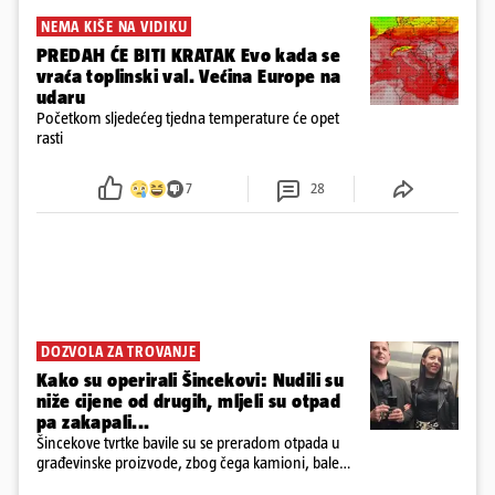
NEMA KIŠE NA VIDIKU
PREDAH ĆE BITI KRATAK Evo kada se
vraća toplinski val. Većina Europe na
udaru
Početkom sljedećeg tjedna temperature će opet
rasti
7
28
DOZVOLA ZA TROVANJE
Kako su operirali Šincekovi: Nudili su
niže cijene od drugih, mljeli su otpad
pa zakapali...
Šincekove tvrtke bavile su se preradom otpada u
građevinske proizvode, zbog čega kamioni, bale
plastike i samljeveni materijal dugo nisu izazivali