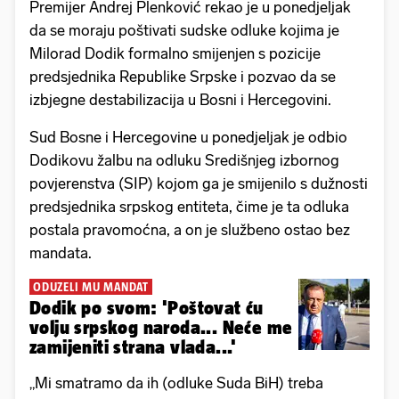
Premijer Andrej Plenković rekao je u ponedjeljak
da se moraju poštivati sudske odluke kojima je
Milorad Dodik formalno smijenjen s pozicije
predsjednika Republike Srpske i pozvao da se
izbjegne destabilizacija u Bosni i Hercegovini.
Sud Bosne i Hercegovine u ponedjeljak je odbio
Dodikovu žalbu na odluku Središnjeg izbornog
povjerenstva (SIP) kojom ga je smijenilo s dužnosti
predsjednika srpskog entiteta, čime je ta odluka
postala pravomoćna, a on je službeno ostao bez
mandata.
ODUZELI MU MANDAT
Dodik po svom: 'Poštovat ću
volju srpskog naroda... Neće me
zamijeniti strana vlada...'
„Mi smatramo da ih (odluke Suda BiH) treba