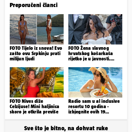
Preporučeni članci
FOTO Tijelo iz snova! Evo
FOTO Žena slavnog
zašto ovu Srpkinju prati
hrvatskog košarkaša
milijun ljudi
rijetko je u javnosti.
Ovako im je izgledalo
vjenčanje
FOTO Nives diže
Radio sam u al inclusive
Celzijuse! Mini haljinica
resortu 10 godina -
skoro je otkrila previše
izbjegnite ovih 19
grešaka i olakšajte si
odmor
Sve što je bitno, na dohvat ruke