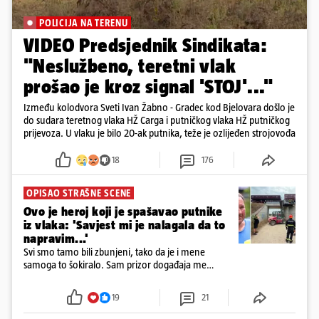
POLICIJA NA TERENU
VIDEO Predsjednik Sindikata:
"Neslužbeno, teretni vlak
prošao je kroz signal 'STOJ'..."
Između kolodvora Sveti Ivan Žabno - Gradec kod Bjelovara došlo je
do sudara teretnog vlaka HŽ Carga i putničkog vlaka HŽ putničkog
prijevoza. U vlaku je bilo 20-ak putnika, teže je ozlijeđen strojovođa
18
176
OPISAO STRAŠNE SCENE
Ovo je heroj koji je spašavao putnike
iz vlaka: 'Savjest mi je nalagala da to
napravim...'
Svi smo tamo bili zbunjeni, tako da je i mene
samoga to šokiralo. Sam prizor događaja me
šokirao kada sam vidio, rekao je Božidar Zrinski
19
21