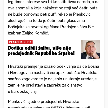
legitimne interese sva tri konstitutivna naroda, a da
ova anomalija koja nažalost postoji već četiri puta
ne bude ponovno peti put“, rekao je Plenković
aludirajući na to da je četiri puta glasovima
Bošnjaka za hrvatskog člana Predsjedništva BiH
izabran Željko Komšić.
REAKCIJA SUDA
Dodiku odbili žalbu, više nije
predsjednik Republike Srpske!
Hrvatski premijer je izrazio očekivanje da će Bosna
i Hercegovina nastaviti europski put, što Hrvatska
snažno zagovara te je ocijenio unutarnje uređenje
zemlje ne predstavlja zapreku za članstvo
u Europskoj uniji.
Plenković, ujedno predsjednik Hrvatske
dmeokratske zajednice (HDZ) u Mostaru vodi