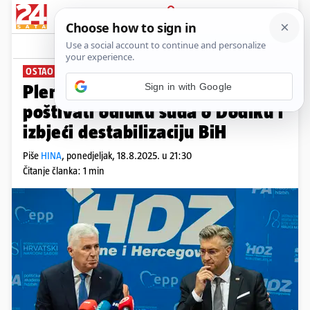
PRIJAVA
News
Komentari
3
OSTAO BEZ MANDATA
Plenković kaže da treba
poštivati odluku suda o Dodiku i
izbjeći destabilizaciju BiH
Piše
HINA
,
ponedjeljak, 18.8.2025. u 21:30
Čitanje članka: 1 min