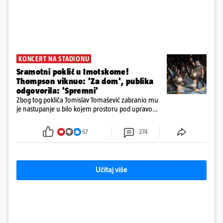
KONCERT NA STADIONU
Sramotni poklič u Imotskome!
Thompson viknuo: 'Za dom', publika
odgovorila: 'Spremni'
Zbog tog pokliča Tomislav Tomašević zabranio mu
je nastupanje u bilo kojem prostoru pod upravom
Grada Zagreba..
57
274
Učitaj više