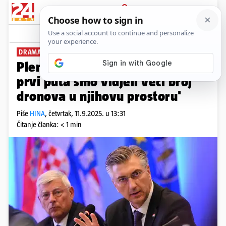
PRIJAVA
News
Komentari
7
DRAMA NA NEBU
Plenković podržao Poljsku: 'Po
prvi puta smo vidjeli veći broj
dronova u njihovu prostoru'
Piše
HINA
,
četvrtak, 11.9.2025. u 13:31
Čitanje članka: < 1 min