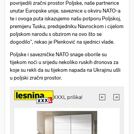
povrijedili zračni prostor Poljske, naše partnerice
unutar Europske unije, saveznice u okviru NATO-a
te i ovoga puta iskazujemo našu potporu Poljskoj,
premijeru Tusku, predsjedniku Navrockom i cijelom
poljskom narodu s obzirom na ovo što se
dogodilo", rekao je Plenković na sjednici vlade.
Poljske i savezničke NATO snage oborile su
tijekom noći u srijedu nekoliko ruskih dronova za
koje su rekli da su tijekom napada na Ukrajinu ušli
u poljski zračni prostor.