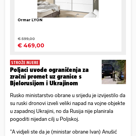
STROŽE MJERE
Poljaci uvode ograničenja za
zračni promet uz granice s
Bjelorusijom i Ukrajinom
Rusko ministarstvo obrane u srijedu je izvijestilo da
su ruski dronovi izveli veliki napad na vojne objekte
u zapadnoj Ukrajini, no da Rusija nije planirala
pogoditi nijedan cilj u Poljskoj.
"A vidjeli ste da je (ministar obrane Ivan) Anušić