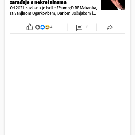
zarađuje s nekretninama
Od 2021. suvlasnik je tvrtke F&amp;D RE Makarska,
sa Sanjinom Ugarkovićem, Dariom Bošnjakom i
Dobrislavom Hrkaćem. Tvrtka je registrirana za
poslovanje nekretninama, a od osnutka nema
4
13
zaposlenih