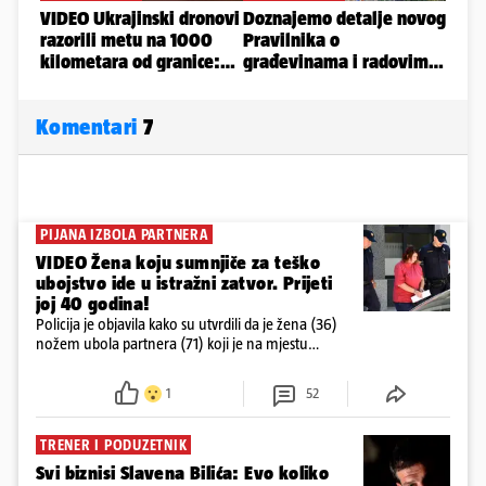
Komentari
7
PIJANA IZBOLA PARTNERA
VIDEO Žena koju sumnjiče za teško
ubojstvo ide u istražni zatvor. Prijeti
joj 40 godina!
Policija je objavila kako su utvrdili da je žena (36)
nožem ubola partnera (71) koji je na mjestu
preminuo. Imala je 2,03 promila. U nedjelju su je
ispitali i poslali u istražni zatvor
1
52
TRENER I PODUZETNIK
Svi biznisi Slavena Bilića: Evo koliko