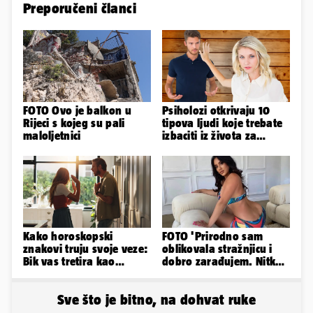
Preporučeni članci
FOTO Ovo je balkon u
Psiholozi otkrivaju 10
Rijeci s kojeg su pali
tipova ljudi koje trebate
maloljetnici
izbaciti iz života za
vlastito dobro
Kako horoskopski
FOTO 'Prirodno sam
znakovi truju svoje veze:
oblikovala stražnjicu i
Bik vas tretira kao
dobro zarađujem. Nitko
vlasništvo, Jarcu je veza
ne vjeruje da je prava'
ugovor
Sve što je bitno, na dohvat ruke