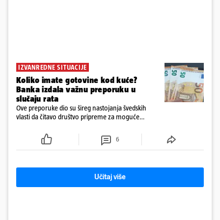
IZVANREDNE SITUACIJE
Koliko imate gotovine kod kuće?
Banka izdala važnu preporuku u
slučaju rata
Ove preporuke dio su šireg nastojanja švedskih
vlasti da čitavo društvo pripreme za moguće
posljedice vojnih ili kibernetičkih napada
6
Učitaj više