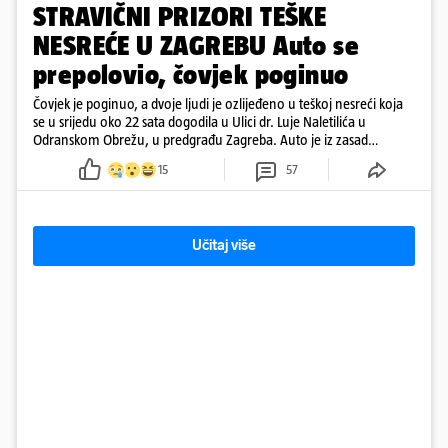
STRAVIČNI PRIZORI TEŠKE
NESREĆE U ZAGREBU Auto se
prepolovio, čovjek poginuo
Čovjek je poginuo, a dvoje ljudi je ozlijeđeno u teškoj nesreći koja
se u srijedu oko 22 sata dogodila u Ulici dr. Luje Naletilića u
Odranskom Obrežu, u predgrađu Zagreba. Auto je iz zasad
neutvrđenih razloga sletio s kolnika, a od siline udara vozilo se
15
57
prepolovilo.
Učitaj više