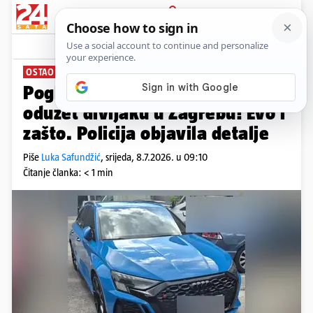
PRIJAVA
News
Komentari
39
OSTAO BEZ AUDIJA
Pogledajte kakav je automobil
oduzet divljaku u Zagrebu! Evo i
zašto. Policija objavila detalje
Piše
Luka Safundžić
,
srijeda, 8.7.2026. u 09:10
Čitanje članka: < 1 min