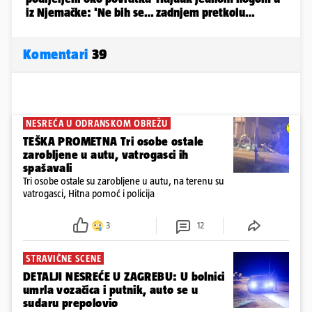
Komentari
39
NESREĆA U ODRANSKOM OBREŽU
TEŠKA PROMETNA Tri osobe ostale
zarobljene u autu, vatrogasci ih
spašavali
Tri osobe ostale su zarobljene u autu, na terenu su
vatrogasci, Hitna pomoć i policija
3
12
STRAVIČNE SCENE
DETALJI NESREĆE U ZAGREBU: U bolnici
umrla vozačica i putnik, auto se u
sudaru prepolovio