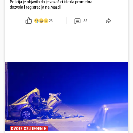
Policija je objavila da je vozačici istekla prometna
dozvola i registracija na Mazdi
23
85
DVOJE OZLIJEĐENIH