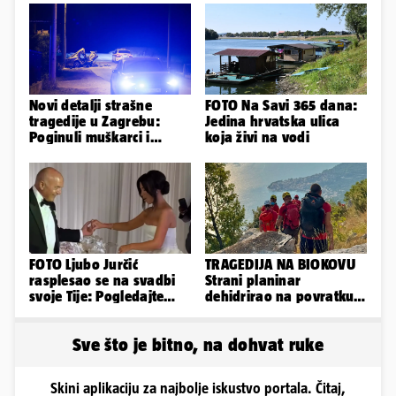
Novi detalji strašne
FOTO Na Savi 365 dana:
tragedije u Zagrebu:
Jedina hrvatska ulica
Poginuli muškarci i
koja živi na vodi
vozačica otprije poznati
policiji
FOTO Ljubo Jurčić
TRAGEDIJA NA BIOKOVU
rasplesao se na svadbi
Strani planinar
svoje Tije: Pogledajte
dehidrirao na povratku s
kako je izgledalo
uspona: Preminuo je!
vjenčanje...
Sve što je bitno, na dohvat ruke
Skini aplikaciju za najbolje iskustvo portala. Čitaj,