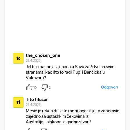
the_chosen_one
tc
22.4.2026.
Jel bilo bacanja vijenaca u Savu za žrtve na svim
stranama, kao što to radi Pupi i Benčićka u
Vukovaru?
Odgovori
10
2
TitoTifusar
Ti
22.4.2026.
Mesić je rekao da je to radni logor ili je to zaboravio
zajedno sa ustashkim čekovima iz
Australije....sinkopa je gadna stvar!!