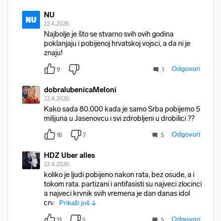
NU
NU
22.4.2026.
Najbolje je što se stvarno svih ovih godina
poklanjaju i pobijenoj hrvatskoj vojsci, a da ni je
znaju!
Odgovori
9
1
dobralubenicaMeloni
22.4.2026.
Kako sada 80.000 kada je samo Srba pobijemo 5
milijuna u Jasenovcu i svi zdrobljeni u drobilici ??
Odgovori
16
7
5
HDZ Uber alles
22.4.2026.
koliko je ljudi pobijeno nakon rata, bez osude, a i
tokom rata. partizani i antifasisti su najveci zlocinci
a najveci krvnik svih vremena je dan danas idol
crve
Prikaži još ↓
Odgovori
13
5
5