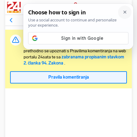
PRIJAVA
Komentari
187
Relevantni
Važna obavijest:
Svaki korisnik koji želi komentirati članke obvezan je
prethodno se upoznati s Pravilima komentiranja na web
portalu 24sata te sa
zabranama propisanim stavkom
2. članka 94. Zakona
.
Pravila komentiranja