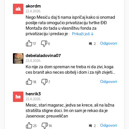
akordm
ak
22.4.2026.
Nego Mesiću daj ti nama ispričaj kako si onomad
poslije rata omogućio privatizaciju tvrtke ĐĐ
Montaža do tada u vlasništvu fonda za
privatizaciju i predao je u
Prikaži još ↓
Odgovori
17
6
2
debelaladovina07
22.4.2026.
Ko nije za dom spreman ne treba ni da zivi, koga
ces branit ako neces obitelj i dom i za njih zivjeti...
Odgovori
18
7
henrik3
he
22.4.2026.
Mesic, stari magarac, jedva se krece, ali na lažna
stratišta stigne doci. Im on sam je rekao da je
Jasenovac preuveličan
Odgovori
25
14
2