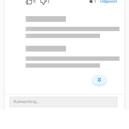
Odgovori
11
3
1