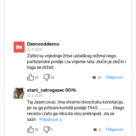
Desnooddesno
De
22.4.2026.
Zašto su vrijednije žrtve ustaškog režima nego
partizanske poslije i za vrijeme rata. zločin je zločin i
toga se držati.
Odgovori
41
13
21
starii_vatrogasec 0076
22.4.2026.
Taj Jasen.ov.ac. ima stvarno dvos.truku konotaciju ,
jer su ga prtizani koristili poslije 1945 …………… blago
receno i zato ga nika.da nisu prekopali , da se
sazna
Prikaži još ↓
Odgovori
19
7
4