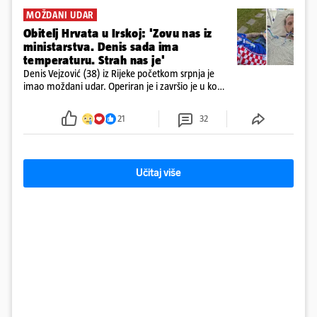
MOŽDANI UDAR
Obitelj Hrvata u Irskoj: 'Zovu nas iz
ministarstva. Denis sada ima
temperaturu. Strah nas je'
Denis Vejzović (38) iz Rijeke početkom srpnja je
imao moždani udar. Operiran je i završio je u komi.
Obitelj ga želi prebaciti u Hrvatsku, kažu kako
tamošnji liječnici ne vjeruju u oporavak: 'Imamo
21
32
72 sata'
Učitaj više