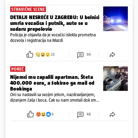
STRAVIČNE SCENE
DETALJI NESREĆE U ZAGREBU: U bolnici
umrla vozačica i putnik, auto se u
sudaru prepolovio
Policija je objavila da je vozačici istekla prometna
dozvola i registracija na Mazdi
23
94
POREČ
Nijemci mu zapalili apartman. Šteta
400.000 eura, a šokirao ga mail od
Bookinga
Oni su nastavili sa svojim jelom, nazdravljanjem,
dizanjem čaša i boca. Čak su nam smetali dok smo
u panici kupili crijeva kako bismo pokušali ugasiti
požar, rekao je vlasnik
9
48