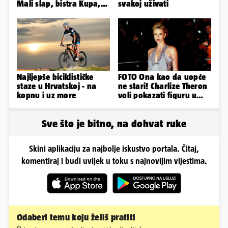
Mali slap, bistra Kupa,
svakoj uživati
šumski hlad - prava
idila!
Najljepše biciklističke
FOTO Ona kao da uopće
staze u Hrvatskoj - na
ne stari! Charlize Theron
kopnu i uz more
voli pokazati figuru u
golišavim izdanjima...
Sve što je bitno, na dohvat ruke
Skini aplikaciju za najbolje iskustvo portala. Čitaj,
komentiraj i budi uvijek u toku s najnovijim vijestima.
Odaberi temu koju želiš pratiti