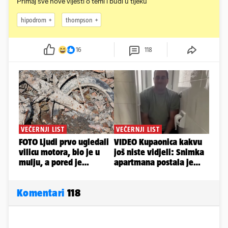
Primaj sve nove vijesti o temi i budi u tijeku
hipodrom
thompson
16
118
Komentari
118