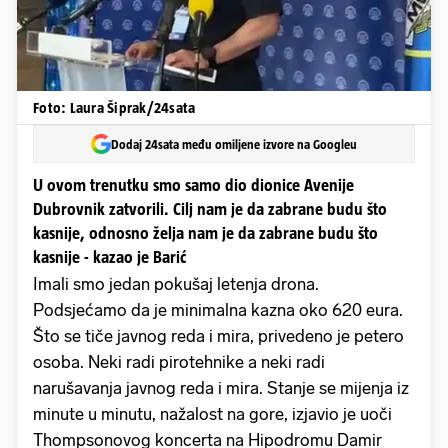
Foto: Laura Šiprak/24sata
Dodaj 24sata među omiljene izvore na Googleu
U ovom trenutku smo samo dio dionice Avenije
Dubrovnik zatvorili. Cilj nam je da zabrane budu što
kasnije, odnosno želja nam je da zabrane budu što
kasnije - kazao je Barić
Imali smo jedan pokušaj letenja drona.
Podsjećamo da je minimalna kazna oko 620 eura.
Što se tiče javnog reda i mira, privedeno je petero
osoba. Neki radi pirotehnike a neki radi
narušavanja javnog reda i mira. Stanje se mijenja iz
minute u minutu, nažalost na gore, izjavio je uoči
Thompsonovog koncerta na Hipodromu Damir