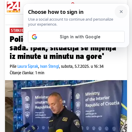
PRIJAVA
News
Komentari
118
STANJE UOČI KONCERTA
Policija: 'Priveli smo petero do
sada. Ipak, situacija se mijenja
iz minute u minutu na gore'
Piše
Laura Šiprak
,
Ivan Štengl
,
subota, 5.7.2025. u 16:34
Čitanje članka: 1 min