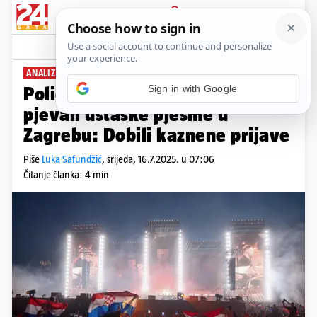
PRIJAVA
News
Komentari
112
ANALIZIRALI SNIMKE
Sign in with Google
Policija pronašla ljude koji su
pjevali ustaške pjesme u
Zagrebu: Dobili kaznene prijave
Piše
Luka Safundžić
,
srijeda, 16.7.2025. u 07:06
Čitanje članka: 4 min