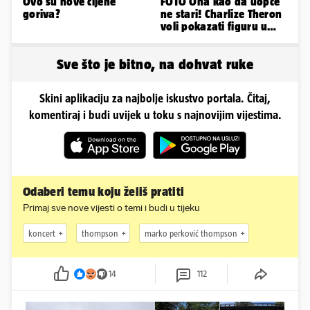
Ovo su nove cijene
FOTO Ona kao da uopće
goriva?
ne stari! Charlize Theron
voli pokazati figuru u
golišavim izdanjima...
Sve što je bitno, na dohvat ruke
Skini aplikaciju za najbolje iskustvo portala. Čitaj,
komentiraj i budi uvijek u toku s najnovijim vijestima.
Odaberi temu koju želiš pratiti
Primaj sve nove vijesti o temi i budi u tijeku
koncert
thompson
marko perković thompson
14
112