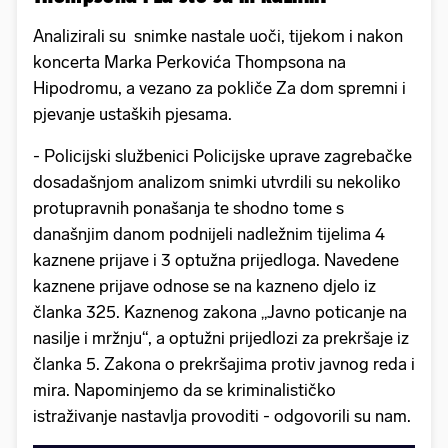
Analizirali su snimke nastale uoči, tijekom i nakon
koncerta Marka Perkovića Thompsona na
Hipodromu, a vezano za pokliče Za dom spremni i
pjevanje ustaških pjesama.
- Policijski službenici Policijske uprave zagrebačke
dosadašnjom analizom snimki utvrdili su nekoliko
protupravnih ponašanja te shodno tome s
današnjim danom podnijeli nadležnim tijelima 4
kaznene prijave i 3 optužna prijedloga. Navedene
kaznene prijave odnose se na kazneno djelo iz
članka 325. Kaznenog zakona „Javno poticanje na
nasilje i mržnju“, a optužni prijedlozi za prekršaje iz
članka 5. Zakona o prekršajima protiv javnog reda i
mira. Napominjemo da se kriminalističko
istraživanje nastavlja provoditi - odgovorili su nam.