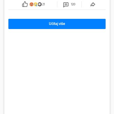
sumnju
21
120
Učitaj više