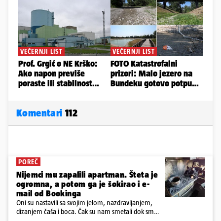
Komentari
112
POREČ
Nijemci mu zapalili apartman. Šteta je
ogromna, a potom ga je šokirao i e-
mail od Bookinga
Oni su nastavili sa svojim jelom, nazdravljanjem,
dizanjem čaša i boca. Čak su nam smetali dok smo
u panici kupili crijeva kako bismo pokušali ugasiti