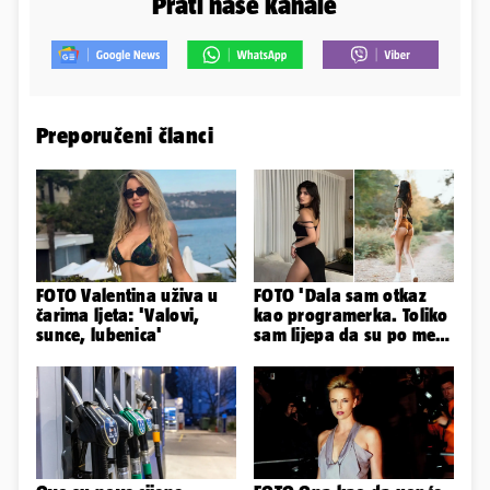
Prati naše kanale
Preporučeni članci
FOTO Valentina uživa u
FOTO 'Dala sam otkaz
čarima ljeta: 'Valovi,
kao programerka. Toliko
sunce, lubenica'
sam lijepa da su po meni
napravili lutku'