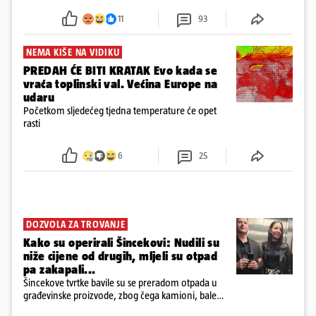
požar, rekao je vlasnik
11
93
NEMA KIŠE NA VIDIKU
PREDAH ĆE BITI KRATAK Evo kada se
vraća toplinski val. Većina Europe na
udaru
Početkom sljedećeg tjedna temperature će opet
rasti
6
25
DOZVOLA ZA TROVANJE
Kako su operirali Šincekovi: Nudili su
niže cijene od drugih, mljeli su otpad
pa zakapali...
Šincekove tvrtke bavile su se preradom otpada u
građevinske proizvode, zbog čega kamioni, bale
plastike i samljeveni materijal dugo nisu izazivali