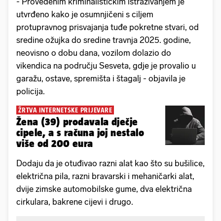
- Provedenim kriminalističkim istraživanjem je
utvrđeno kako je osumnjičeni s ciljem
protupravnog prisvajanja tuđe pokretne stvari, od
sredine ožujka do sredine travnja 2025. godine,
neovisno o dobu dana, vozilom dolazio do
vikendica na području Sesveta, gdje je provalio u
garažu, ostave, spremišta i štagalj - objavila je
policija.
ŽRTVA INTERNETSKE PRIJEVARE
Žena (39) prodavala dječje
cipele, a s računa joj nestalo
više od 200 eura
Dodaju da je otuđivao razni alat kao što su bušilice,
električna pila, razni bravarski i mehaničarki alat,
dvije zimske automobilske gume, dva električna
cirkulara, bakrene cijevi i drugo.