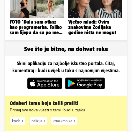
FOTO 'Dala sam otkaz
Vječno mladi: Ovim
kao programerka. Toliko
znakovima Zodijaka
sam lijepa da su po meni
godine ništa ne mogu!
napravili lutku'
Sve što je bitno, na dohvat ruke
Skini aplikaciju za najbolje iskustvo portala. Čitaj,
komentiraj i budi uvijek u toku s najnovijim vijestima.
Odaberi temu koju želiš pratiti
Primaj sve nove vijesti o temi i budi u tijeku
krađe
policija
crna kronika