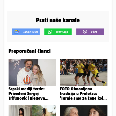
Prati naše kanale
Preporučeni članci
Srpski mediji tvrde:
FOTO Obnovljena
Privedeni Sergej
tradicija u Prološcu:
Trifunović i njegova
'Igrale smo za žene koje
supruga, izazvali su
igraju najteže utakmice'
incident