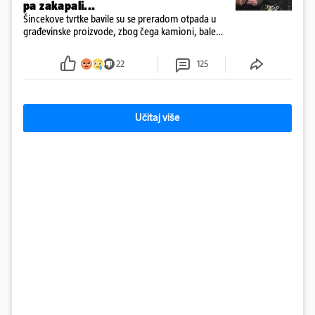
pa zakapali...
Šincekove tvrtke bavile su se preradom otpada u
građevinske proizvode, zbog čega kamioni, bale
plastike i samljeveni materijal dugo nisu izazivali
sumnju
22
125
Učitaj više