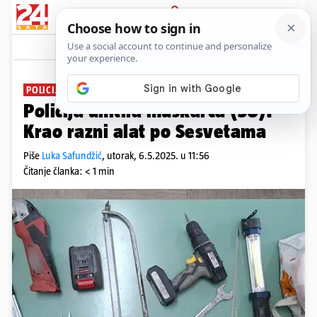
PRIJAVA
News
Komentari
2
POLICIJA OBJAVILA
Policija uhitila muškarca (50):
Krao razni alat po Sesvetama
Piše
Luka Safundžić
,
utorak, 6.5.2025. u 11:56
Čitanje članka: < 1 min