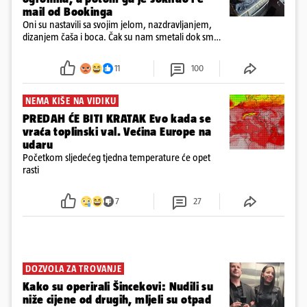
mail od Bookinga
Oni su nastavili sa svojim jelom, nazdravljanjem,
dizanjem čaša i boca. Čak su nam smetali dok smo
u panici kupili crijeva kako bismo pokušali ugasiti
požar, rekao je vlasnik
11
100
NEMA KIŠE NA VIDIKU
PREDAH ĆE BITI KRATAK Evo kada se
vraća toplinski val. Većina Europe na
udaru
Početkom sljedećeg tjedna temperature će opet
rasti
7
27
DOZVOLA ZA TROVANJE
Kako su operirali Šincekovi: Nudili su
niže cijene od drugih, mljeli su otpad