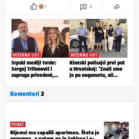
1
2
Komentari
2
POREČ
Nijemci mu zapalili apartman. Šteta je
ogromna, a potom ga je šokirao i e-