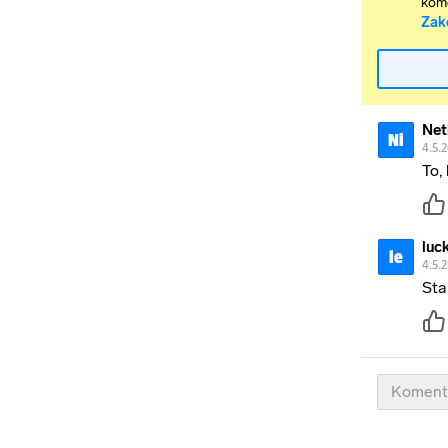
kome
Zak
Net
Ni
4.5.
To,
luc
le
4.5.
Sta