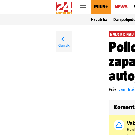
PLUS+
NEWS
Hrvatska
Dan pobjed
NADZOR NAD
Poli
članak
zapa
auto
Piše
Ivan Hru
Koment
Važ
Svak