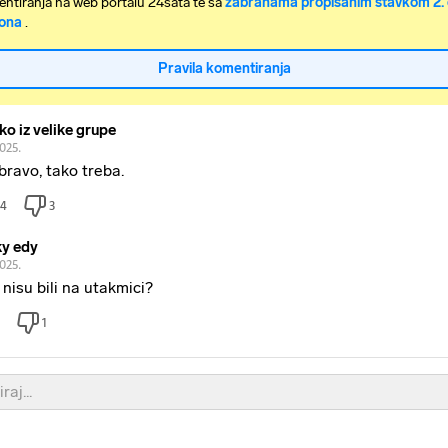
ntiranja na web portalu 24sata te sa
zabranama propisanim stavkom 2. 
ona
.
Pravila komentiranja
ko iz velike grupe
2025.
 bravo, tako treba.
4
3
ky edy
2025.
 nisu bili na utakmici?
1