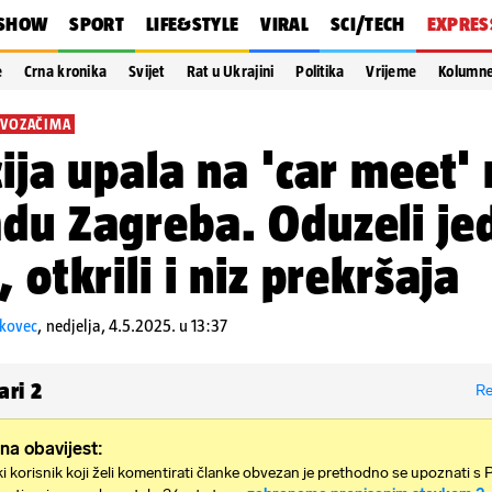
SHOW
SPORT
LIFE&STYLE
VIRAL
SCI/TECH
EXPRES
e
Crna kronika
Svijet
Rat u Ukrajini
Politika
Vrijeme
Kolumn
 VOZAČIMA
cija upala na 'car meet'
du Zagreba. Oduzeli je
, otkrili i niz prekršaja
škovec
,
nedjelja, 4.5.2025. u 13:37
ari
2
Re
na obavijest:
i korisnik koji želi komentirati članke obvezan je prethodno se upoznati s 