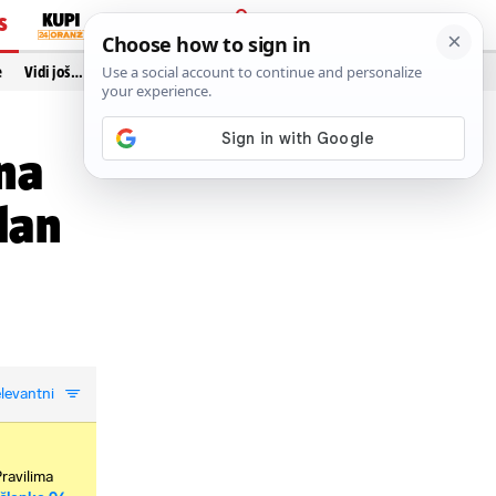
S
PRIJAVA
e
Vidi još…
 na
dan
levantni
Pravilima