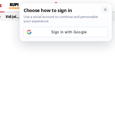
S
PRIJAVA
e
Vidi još…