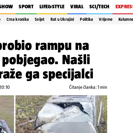
SHOW
SPORT
LIFE&STYLE
VIRAL
SCI/TECH
EXPRES
e
Crna kronika
Svijet
Rat u Ukrajini
Politika
Vrijeme
Kolumn
robio rampu na
i pobjegao. Našli
aže ga specijalci
 20:10
Čitanje članka: 1 min