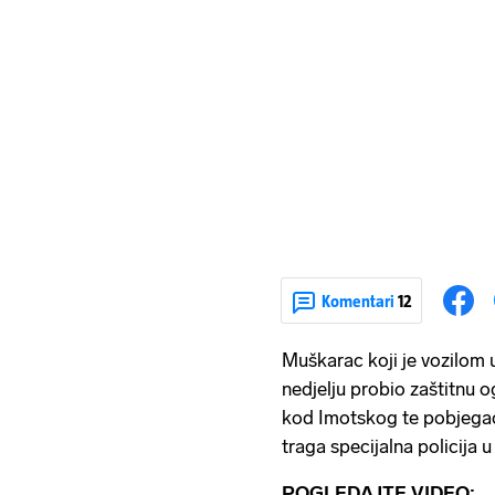
Komentari
12
Muškarac koji je vozilom u
nedjelju probio zaštitnu 
kod Imotskog te pobjegao po
traga specijalna policija 
POGLEDAJTE VIDEO: