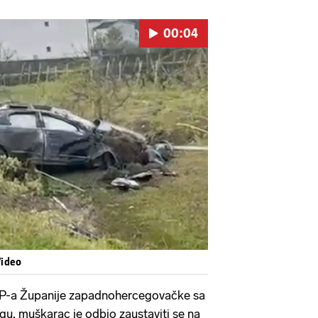
00:04
Pokretanje videa...
Video
P-a Županije zapadnohercegovačke sa
gu, muškarac je odbio zaustaviti se na