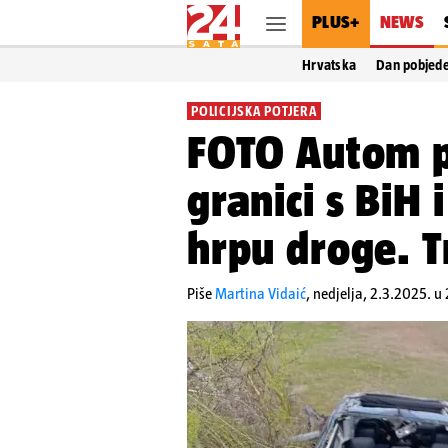
PLUS+
NEWS
Hrvatska
Dan pobjed
POLICIJSKA POTJERA
FOTO Autom p
granici s BiH 
hrpu droge. Tr
Piše
Martina Vidaić
,
nedjelja, 2.3.2025. u