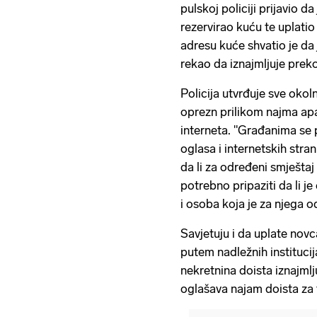
pulskoj policiji prijavio d
rezervirao kuću te uplatio
adresu kuće shvatio je da 
rekao da iznajmljuje prek
Policija utvrđuje sve okol
oprezn prilikom najma ap
interneta. "Građanima se
oglasa i internetskih stra
da li za određeni smještaj
potrebno pripaziti da li j
i osoba koja je za njega o
Savjetuju i da uplate novca
putem nadležnih institucij
nekretnina doista iznajmlju
oglašava najam doista za t