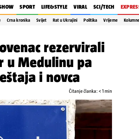
SHOW
SPORT
LIFE&STYLE
VIRAL
SCI/TECH
EXPRES
e
Crna kronika
Svijet
Rat u Ukrajini
Politika
Vrijeme
Kolumn
lovenac rezervirali
r u Medulinu pa
eštaja i novca
Čitanje članka: < 1 min