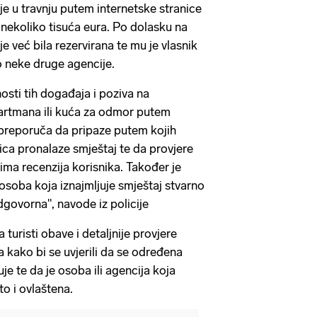
a je u travnju putem internetske stranice
 nekoliko tisuća eura. Po dolasku na
je već bila rezervirana te mu je vlasnik
o neke druge agencije.
nosti tih događaja i poziva na
artmana ili kuća za odmor putem
 preporuča da pripaze putem kojih
nica pronalaze smještaj te da provjere
 ima recenzija korisnika. Također je
e osoba koja iznajmljuje smještaj stvarno
dgovorna", navode iz policije
 turisti obave i detaljnije provjere
a kako bi se uvjerili da se određena
je te da je osoba ili agencija koja
o i ovlaštena.