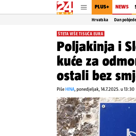
PLUS+
NEWS
Hrvatska
Dan pobjed
ŠTETA VIŠE TISUĆA EURA
Poljakinja i S
kuće za odmo
ostali bez smj
Piše
HINA
,
ponedjeljak, 14.7.2025. u 13:30