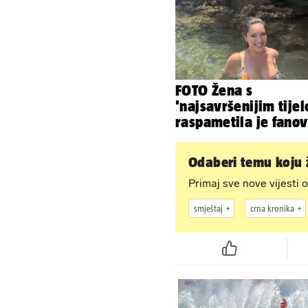
FOTO Žena s
'najsavršenijim tije
raspametila je fano
zaigranim fotkama i
plićaka
Odaberi temu koju ž
Primaj sve nove vijesti o
smještaj
crna kronika