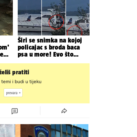
Širi se snimka na kojoj
lom'
policajac s broda baca
ve
psa u more! Evo što
z
kažu: 'Samo smo ga
pustili'
eliš pratiti
 temi i budi u tijeku
prevara