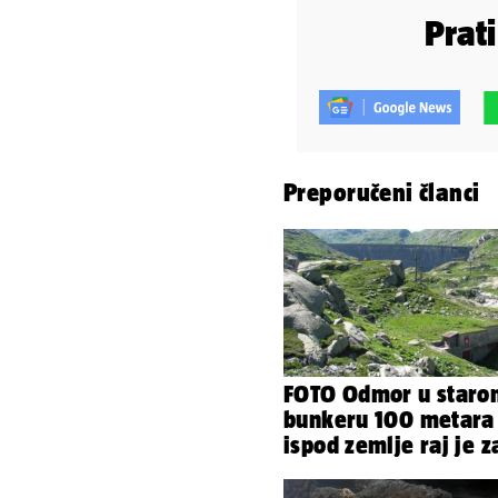
Prat
Preporučeni članci
FOTO Odmor u staro
bunkeru 100 metara
ispod zemlje raj je z
sva vaša osjetila