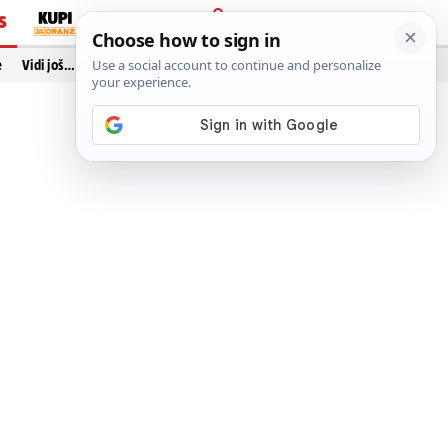
S
PRIJAVA
e
Vidi još…