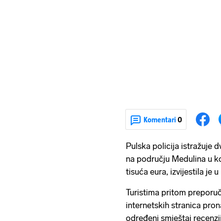
Komentari
0
Pulska policija istražuje 
na području Medulina u ko
tisuća eura, izvijestila je 
Turistima pritom preporuč
internetskih stranica pron
određeni smještaj recenzij