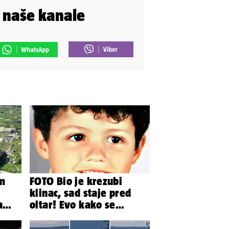
i naše kanale
m
FOTO Bio je krezubi
klinac, sad staje pred
a
oltar! Evo kako se
mijenjao jedan od
najvećih...